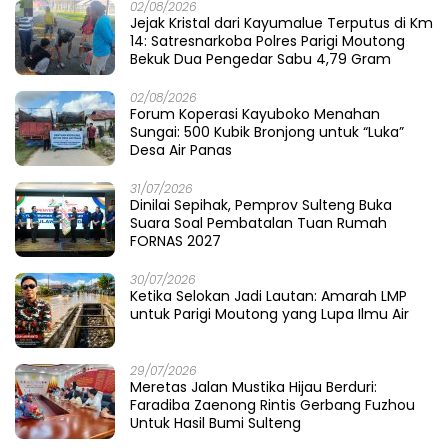
Wardi Menganyam Harapan Rakyat
05/08/2026
Fathia di Lumbung Kasimbar: Menjahit Luka
Petani di Antara Irigasi dan Pura
05/08/2026
Gubernur Sulteng Anwar Hafid Sambangi
Desa Mire, Tegaskan Pembangunan Harus
Menjangkau Pelosok Touna
05/08/2026
Polres Parigi Moutong Memburu Cukong
Tambang Ilegal: Ketika 12 Ekskavator
Menghilang di Semak Karya Mandiri
04/08/2026
Cahaya Prima dari Teluk Tomini: Polres
Parigi Moutong Menulis Pelayanan dengan
Hati di Panggung Rupatama Polda
04/08/2026
Merawat Muka Kota di Musim Upacara: