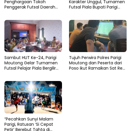
Penghargaan Tokoh
Karakter Unggul, Turnamen
Penggerak Futsal Daerah
Futsal Piala Bupati Parigi
Saat Gelar Futsal Antar
Moutong 2026 Resmi
Pelajar
Ditutup
Sambut HUT Ke-24, Parigi
Tujuh Perwira Polres Parigi
Moutong Gelar Turnamen
Moutong dan Peserta dari
Futsal Pelajar Piala Bergilir
Poso ikut Ramaikan Sat Res
Bupati Total Hadiah Rp72
Narkoba E-Football
Juta
“Pecahkan Sunyi Malam
Parigi, Ratusan ‘Si Cepat
Petir’ Berebut Tahta di