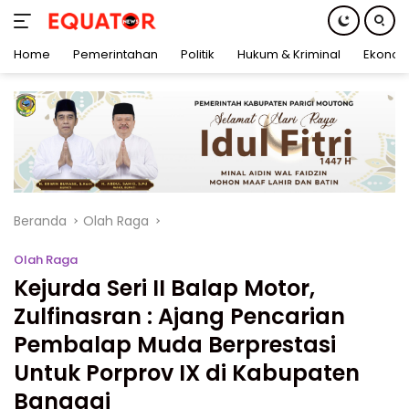
Home
Pemerintahan
Politik
Hukum & Kriminal
Ekonom
Langsung
ke
konten
Beranda
Olah Raga
Olah Raga
Kejurda Seri II Balap Motor,
Zulfinasran : Ajang Pencarian
Pembalap Muda Berprestasi
Untuk Porprov IX di Kabupaten
Banggai