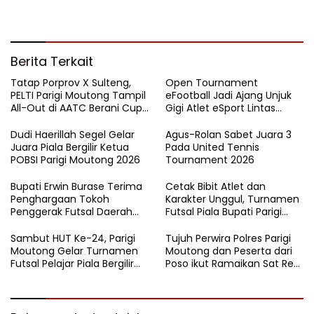
Lintasan Bintang Delapan
Belas”
Berita Terkait
Tatap Porprov X Sulteng,
Open Tournament
PELTI Parigi Moutong Tampil
eFootball Jadi Ajang Unjuk
All-Out di AATC Berani Cup
Gigi Atlet eSport Lintas
V 2026
Kabupaten di Sulteng
Dudi Haerillah Segel Gelar
Agus-Rolan Sabet Juara 3
Juara Piala Bergilir Ketua
Pada United Tennis
POBSI Parigi Moutong 2026
Tournament 2026
Bupati Erwin Burase Terima
Cetak Bibit Atlet dan
Penghargaan Tokoh
Karakter Unggul, Turnamen
Penggerak Futsal Daerah
Futsal Piala Bupati Parigi
Saat Gelar Futsal Antar
Moutong 2026 Resmi
Pelajar
Ditutup
Sambut HUT Ke-24, Parigi
Tujuh Perwira Polres Parigi
Moutong Gelar Turnamen
Moutong dan Peserta dari
Futsal Pelajar Piala Bergilir
Poso ikut Ramaikan Sat Res
Bupati Total Hadiah Rp72
Narkoba E-Football
Juta