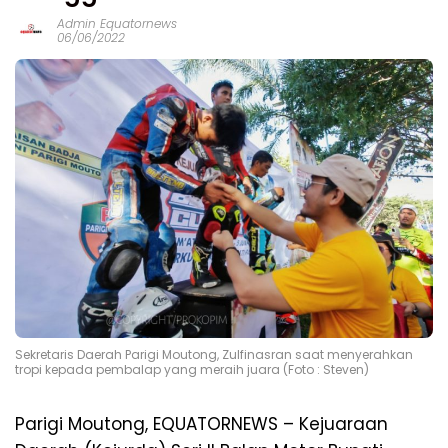
Admin Equatornews
06/06/2022
Sekretaris Daerah Parigi Moutong, Zulfinasran saat menyerahkan
tropi kepada pembalap yang meraih juara (Foto : Steven)
Parigi Moutong, EQUATORNEWS – Kejuaraan