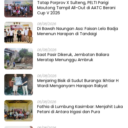
Populer
08/08/2026
1
Tatap Porprov X Sulteng, PELTI Parigi Moutong Tampil
All-Out di AATC Berani Cup V 2026
16/08/2025
2
Nada Merdeka Bergema di Parigi Moutong, Medy Ratu
Sawuda Meraih Juara Pertama Lomba Karaoke Antar
OPD
17/08/2025
3
Gubernur Sulawesi Tengah Hadiri Malam Renungan
Suci HUT ke-80 Kemerdekaan RI
17/08/2025
4
Anak Sulteng Menatap Dunia: MoU Bersejarah Buka
Jalan ke Negeri Jerman
18/08/2025
5
Air Mata Bahagia Ribuan PPPK, SK yang Lama Dinanti
Akhirnya Tiba