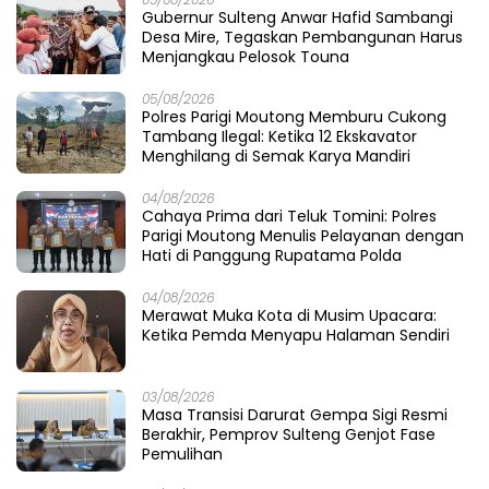
19/08/2025
6
Gubernur Sulteng Resmikan Infrastuktur
Ketenangalistrikan Perdana di Morowali
Recent Post
08/08/2026
Tatap Porprov X Sulteng, PELTI Parigi
Moutong Tampil All-Out di AATC Berani
Cup V 2026
08/08/2026
Di Bawah Naungan Asa: Faisan Lelo Badja
Menenun Harapan di Tandaigi
06/08/2026
Saat Pasir Dikeruk, Jembatan Baliara
Meratap Menunggu Ambruk
06/08/2026
Menjaring Bisik di Sudut Buranga: Ikhtiar H