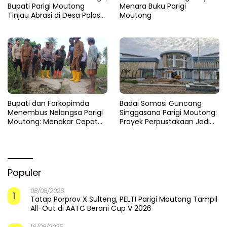
Infrastruktur
Saat Pasir Dikeruk,
Ketika Selokan Jadi Lautan:
Jembatan Baliara Meratap
Amarah LMP untuk Parigi
Menunggu Ambruk
Moutong yang Lupa Ilmu Air