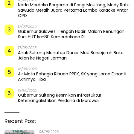
Ancam Permukiman Warga,
Prahara di Balik Megahnya
Bupati Parigi Moutong
Menara Buku Parigi
Tinjau Abrasi di Desa Palasa
Moutong
dan Minta Penanganan
Cepat
​Bupati dan Forkopimda
Badai Somasi Guncang
Menembus Nelangsa Parigi
Singgasana Parigi Moutong:
Moutong: Menakar Cepat
Proyek Perpustakaan Jadi
Pemulihan di Altar Sinergi
Api Dalam Sekam