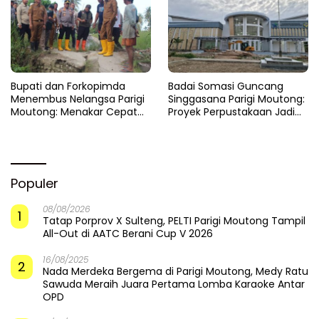
​Bupati dan Forkopimda
Badai Somasi Guncang
Menembus Nelangsa Parigi
Singgasana Parigi Moutong:
Moutong: Menakar Cepat
Proyek Perpustakaan Jadi
Pemulihan di Altar Sinergi
Api Dalam Sekam
Populer
08/08/2026
1
Tatap Porprov X Sulteng, PELTI Parigi Moutong Tampil
All-Out di AATC Berani Cup V 2026
16/08/2025
2
Nada Merdeka Bergema di Parigi Moutong, Medy Ratu
Sawuda Meraih Juara Pertama Lomba Karaoke Antar
OPD