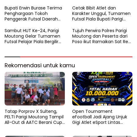
Bupati Erwin Burase Terima
Cetak Bibit Atlet dan
Penghargaan Tokoh
Karakter Unggul, Turnamen
Penggerak Futsal Daerah
Futsal Piala Bupati Parigi
Saat Gelar Futsal Antar
Moutong 2026 Resmi
Pelajar
Ditutup
Sambut HUT Ke-24, Parigi
Tujuh Perwira Polres Parigi
Moutong Gelar Turnamen
Moutong dan Peserta dari
Futsal Pelajar Piala Bergilir
Poso ikut Ramaikan Sat Res
Bupati Total Hadiah Rp72
Narkoba E-Football
Juta
Rekomendasi untuk kamu
Tatap Porprov X Sulteng,
Open Tournament
PELTI Parigi Moutong Tampil
eFootball Jadi Ajang Unjuk
All-Out di AATC Berani Cup
Gigi Atlet eSport Lintas
V 2026
Kabupaten di Sulteng