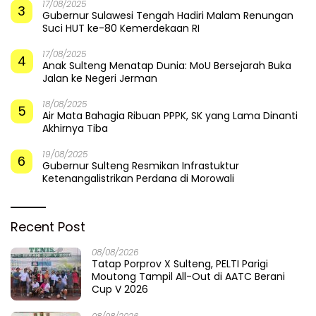
17/08/2025
3
Gubernur Sulawesi Tengah Hadiri Malam Renungan
Suci HUT ke-80 Kemerdekaan RI
17/08/2025
4
Anak Sulteng Menatap Dunia: MoU Bersejarah Buka
Jalan ke Negeri Jerman
18/08/2025
5
Air Mata Bahagia Ribuan PPPK, SK yang Lama Dinanti
Akhirnya Tiba
19/08/2025
6
Gubernur Sulteng Resmikan Infrastuktur
Ketenangalistrikan Perdana di Morowali
Recent Post
08/08/2026
Tatap Porprov X Sulteng, PELTI Parigi
Moutong Tampil All-Out di AATC Berani
Cup V 2026