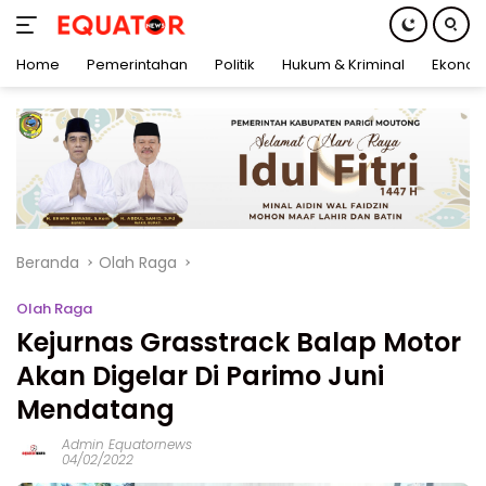
Home
Pemerintahan
Politik
Hukum & Kriminal
Ekonom
Langsung
ke
konten
Beranda
Olah Raga
Olah Raga
Kejurnas Grasstrack Balap Motor
Akan Digelar Di Parimo Juni
Mendatang
Admin Equatornews
04/02/2022