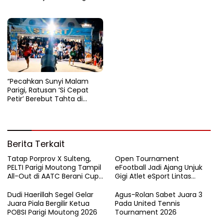
Bupati Total Hadiah Rp72
Narkoba E-Football
Juta
“Pecahkan Sunyi Malam
Parigi, Ratusan ‘Si Cepat
Petir’ Berebut Tahta di
Lintasan Bintang Delapan
Belas”
Berita Terkait
Tatap Porprov X Sulteng,
Open Tournament
PELTI Parigi Moutong Tampil
eFootball Jadi Ajang Unjuk
All-Out di AATC Berani Cup
Gigi Atlet eSport Lintas
V 2026
Kabupaten di Sulteng
Dudi Haerillah Segel Gelar
Agus-Rolan Sabet Juara 3
Juara Piala Bergilir Ketua
Pada United Tennis
POBSI Parigi Moutong 2026
Tournament 2026