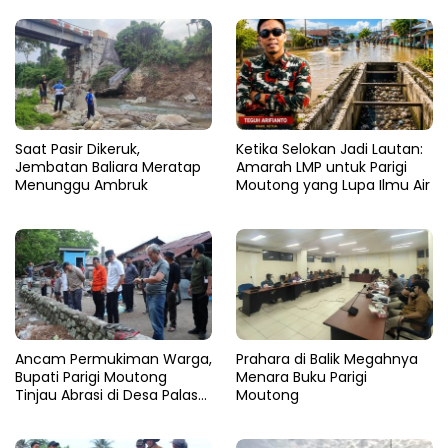
Saat Pasir Dikeruk,
Ketika Selokan Jadi Lautan:
Jembatan Baliara Meratap
Amarah LMP untuk Parigi
Menunggu Ambruk
Moutong yang Lupa Ilmu Air
Ancam Permukiman Warga,
Prahara di Balik Megahnya
Bupati Parigi Moutong
Menara Buku Parigi
Tinjau Abrasi di Desa Palasa
Moutong
dan Minta Penanganan
Cepat