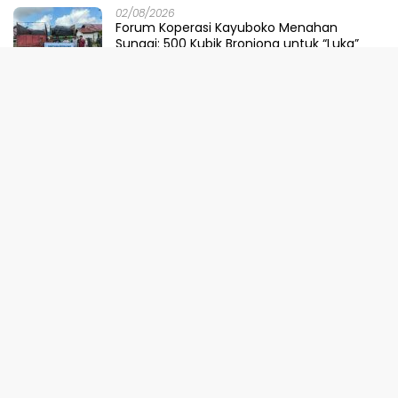
02/08/2026
Forum Koperasi Kayuboko Menahan
Sungai: 500 Kubik Bronjong untuk “Luka”
Desa Air Panas
31/07/2026
Dinilai Sepihak, Pemprov Sulteng Buka
Suara Soal Pembatalan Tuan Rumah
FORNAS 2027
30/07/2026
Ketika Selokan Jadi Lautan: Amarah LMP
untuk Parigi Moutong yang Lupa Ilmu Air
29/07/2026
Meretas Jalan Mustika Hijau Berduri:
Faradiba Zaenong Rintis Gerbang Fuzhou
Untuk Hasil Bumi Sulteng