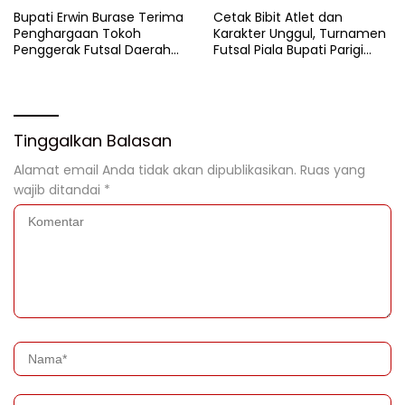
Bupati Erwin Burase Terima
Cetak Bibit Atlet dan
Penghargaan Tokoh
Karakter Unggul, Turnamen
Penggerak Futsal Daerah
Futsal Piala Bupati Parigi
Saat Gelar Futsal Antar
Moutong 2026 Resmi
Pelajar
Ditutup
Tinggalkan Balasan
Alamat email Anda tidak akan dipublikasikan.
Ruas yang
wajib ditandai
*