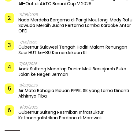
All-Out di AATC Berani Cup V 2026
16/08/2025
2
Nada Merdeka Bergema di Parigi Moutong, Medy Ratu
Sawuda Meraih Juara Pertama Lomba Karaoke Antar
OPD
17/08/2025
3
Gubernur Sulawesi Tengah Hadiri Malam Renungan
Suci HUT ke-80 Kemerdekaan RI
17/08/2025
4
Anak Sulteng Menatap Dunia: MoU Bersejarah Buka
Jalan ke Negeri Jerman
18/08/2025
5
Air Mata Bahagia Ribuan PPPK, SK yang Lama Dinanti
Akhirnya Tiba
19/08/2025
6
Gubernur Sulteng Resmikan Infrastuktur
Ketenangalistrikan Perdana di Morowali