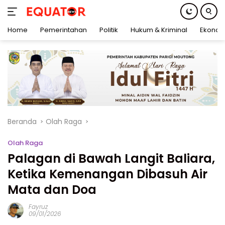
Home
Pemerintahan
Politik
Hukum & Kriminal
Ekonom
Langsung
ke
konten
Beranda
Olah Raga
Olah Raga
Palagan di Bawah Langit Baliara,
Ketika Kemenangan Dibasuh Air
Mata dan Doa
Fayruz
09/01/2026