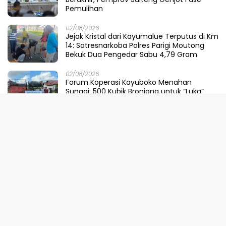
Pemulihan
02/08/2026
Jejak Kristal dari Kayumalue Terputus di Km
14: Satresnarkoba Polres Parigi Moutong
Bekuk Dua Pengedar Sabu 4,79 Gram
02/08/2026
Forum Koperasi Kayuboko Menahan
Sungai: 500 Kubik Bronjong untuk “Luka”
Desa Air Panas
31/07/2026
Dinilai Sepihak, Pemprov Sulteng Buka
Suara Soal Pembatalan Tuan Rumah
FORNAS 2027
30/07/2026
Ketika Selokan Jadi Lautan: Amarah LMP
untuk Parigi Moutong yang Lupa Ilmu Air
29/07/2026
Meretas Jalan Mustika Hijau Berduri: