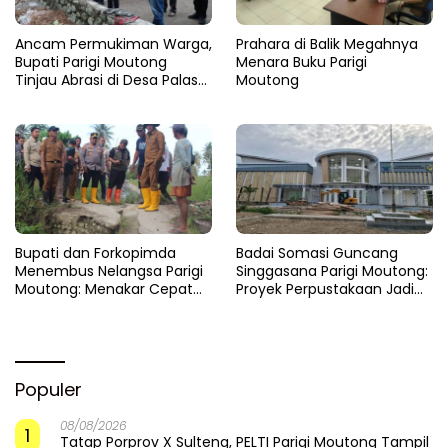
Ancam Permukiman Warga,
Prahara di Balik Megahnya
Bupati Parigi Moutong
Menara Buku Parigi
Tinjau Abrasi di Desa Palasa
Moutong
dan Minta Penanganan
Cepat
​Bupati dan Forkopimda
Badai Somasi Guncang
Menembus Nelangsa Parigi
Singgasana Parigi Moutong:
Moutong: Menakar Cepat
Proyek Perpustakaan Jadi
Pemulihan di Altar Sinergi
Api Dalam Sekam
Populer
08/08/2026
1
Tatap Porprov X Sulteng, PELTI Parigi Moutong Tampil