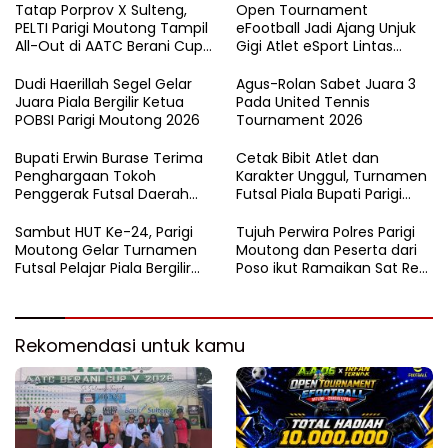
Tatap Porprov X Sulteng,
Open Tournament
PELTI Parigi Moutong Tampil
eFootball Jadi Ajang Unjuk
All-Out di AATC Berani Cup
Gigi Atlet eSport Lintas
V 2026
Kabupaten di Sulteng
Dudi Haerillah Segel Gelar
Agus-Rolan Sabet Juara 3
Juara Piala Bergilir Ketua
Pada United Tennis
POBSI Parigi Moutong 2026
Tournament 2026
Bupati Erwin Burase Terima
Cetak Bibit Atlet dan
Penghargaan Tokoh
Karakter Unggul, Turnamen
Penggerak Futsal Daerah
Futsal Piala Bupati Parigi
Saat Gelar Futsal Antar
Moutong 2026 Resmi
Pelajar
Ditutup
Sambut HUT Ke-24, Parigi
Tujuh Perwira Polres Parigi
Moutong Gelar Turnamen
Moutong dan Peserta dari
Futsal Pelajar Piala Bergilir
Poso ikut Ramaikan Sat Res
Bupati Total Hadiah Rp72
Narkoba E-Football
Juta
Rekomendasi untuk kamu