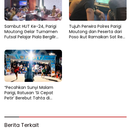
Sambut HUT Ke-24, Parigi
Tujuh Perwira Polres Parigi
Moutong Gelar Turnamen
Moutong dan Peserta dari
Futsal Pelajar Piala Bergilir
Poso ikut Ramaikan Sat Res
Bupati Total Hadiah Rp72
Narkoba E-Football
Juta
“Pecahkan Sunyi Malam
Parigi, Ratusan ‘Si Cepat
Petir’ Berebut Tahta di
Lintasan Bintang Delapan
Belas”
Berita Terkait