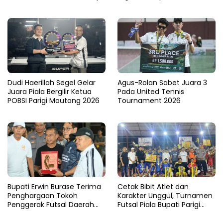
V 2026
Kabupaten di Sulteng
Dudi Haerillah Segel Gelar
Agus-Rolan Sabet Juara 3
Juara Piala Bergilir Ketua
Pada United Tennis
POBSI Parigi Moutong 2026
Tournament 2026
Bupati Erwin Burase Terima
Cetak Bibit Atlet dan
Penghargaan Tokoh
Karakter Unggul, Turnamen
Penggerak Futsal Daerah
Futsal Piala Bupati Parigi
Saat Gelar Futsal Antar
Moutong 2026 Resmi
Pelajar
Ditutup