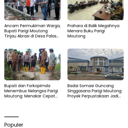
Ancam Permukiman Warga,
Prahara di Balik Megahnya
Bupati Parigi Moutong
Menara Buku Parigi
Tinjau Abrasi di Desa Palasa
Moutong
dan Minta Penanganan
Cepat
​Bupati dan Forkopimda
Badai Somasi Guncang
Menembus Nelangsa Parigi
Singgasana Parigi Moutong:
Moutong: Menakar Cepat
Proyek Perpustakaan Jadi
Pemulihan di Altar Sinergi
Api Dalam Sekam
Populer