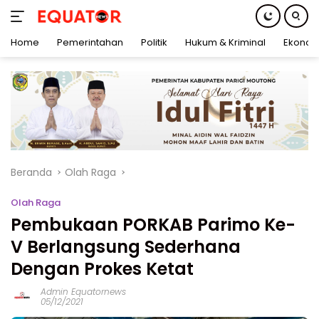
Home
Pemerintahan
Politik
Hukum & Kriminal
Ekonom
Langsung
ke
konten
Beranda
Olah Raga
Olah Raga
Pembukaan PORKAB Parimo Ke-
V Berlangsung Sederhana
Dengan Prokes Ketat
Admin Equatornews
05/12/2021