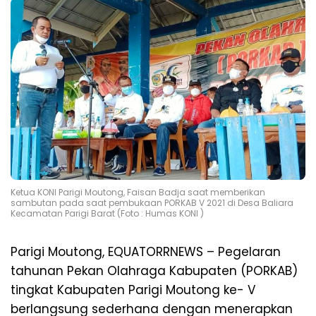
Ketua KONI Parigi Moutong, Faisan Badja saat memberikan
sambutan pada saat pembukaan PORKAB V 2021 di Desa Baliara
Kecamatan Parigi Barat (Foto : Humas KONI )
Parigi Moutong, EQUATORRNEWS – Pegelaran
tahunan Pekan Olahraga Kabupaten (PORKAB)
tingkat Kabupaten Parigi Moutong ke- V
berlangsung sederhana dengan menerapkan