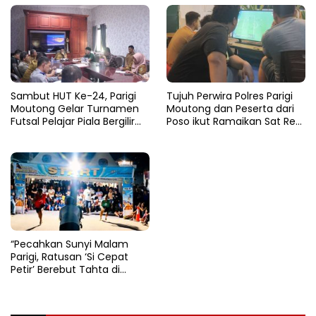
Sambut HUT Ke-24, Parigi
Tujuh Perwira Polres Parigi
Moutong Gelar Turnamen
Moutong dan Peserta dari
Futsal Pelajar Piala Bergilir
Poso ikut Ramaikan Sat Res
Bupati Total Hadiah Rp72
Narkoba E-Football
Juta
“Pecahkan Sunyi Malam
Parigi, Ratusan ‘Si Cepat
Petir’ Berebut Tahta di
Lintasan Bintang Delapan
Belas”