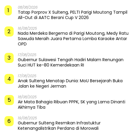
08/08/2026
1
Tatap Porprov X Sulteng, PELTI Parigi Moutong Tampil
All-Out di AATC Berani Cup V 2026
16/08/2025
2
Nada Merdeka Bergema di Parigi Moutong, Medy Ratu
Sawuda Meraih Juara Pertama Lomba Karaoke Antar
OPD
17/08/2025
3
Gubernur Sulawesi Tengah Hadiri Malam Renungan
Suci HUT ke-80 Kemerdekaan RI
17/08/2025
4
Anak Sulteng Menatap Dunia: MoU Bersejarah Buka
Jalan ke Negeri Jerman
18/08/2025
5
Air Mata Bahagia Ribuan PPPK, SK yang Lama Dinanti
Akhirnya Tiba
19/08/2025
6
Gubernur Sulteng Resmikan Infrastuktur
Ketenangalistrikan Perdana di Morowali