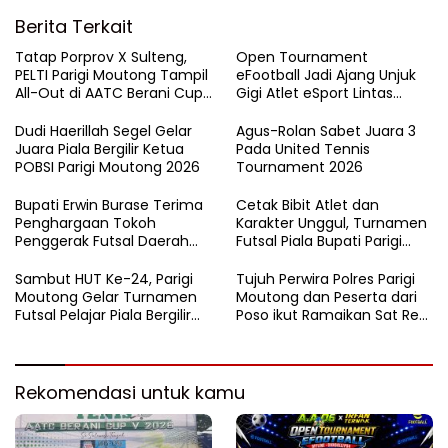
Berita Terkait
Tatap Porprov X Sulteng,
Open Tournament
PELTI Parigi Moutong Tampil
eFootball Jadi Ajang Unjuk
All-Out di AATC Berani Cup
Gigi Atlet eSport Lintas
V 2026
Kabupaten di Sulteng
Dudi Haerillah Segel Gelar
Agus-Rolan Sabet Juara 3
Juara Piala Bergilir Ketua
Pada United Tennis
POBSI Parigi Moutong 2026
Tournament 2026
Bupati Erwin Burase Terima
Cetak Bibit Atlet dan
Penghargaan Tokoh
Karakter Unggul, Turnamen
Penggerak Futsal Daerah
Futsal Piala Bupati Parigi
Saat Gelar Futsal Antar
Moutong 2026 Resmi
Pelajar
Ditutup
Sambut HUT Ke-24, Parigi
Tujuh Perwira Polres Parigi
Moutong Gelar Turnamen
Moutong dan Peserta dari
Futsal Pelajar Piala Bergilir
Poso ikut Ramaikan Sat Res
Bupati Total Hadiah Rp72
Narkoba E-Football
Juta
Rekomendasi untuk kamu