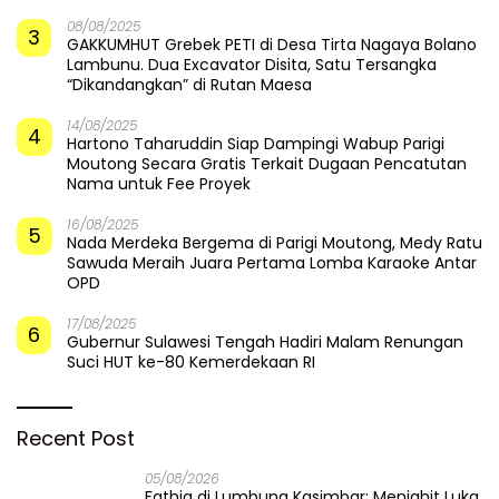
08/08/2025
3
GAKKUMHUT Grebek PETI di Desa Tirta Nagaya Bolano
Lambunu. Dua Excavator Disita, Satu Tersangka
“Dikandangkan” di Rutan Maesa
14/08/2025
4
Hartono Taharuddin Siap Dampingi Wabup Parigi
Moutong Secara Gratis Terkait Dugaan Pencatutan
Nama untuk Fee Proyek
16/08/2025
5
Nada Merdeka Bergema di Parigi Moutong, Medy Ratu
Sawuda Meraih Juara Pertama Lomba Karaoke Antar
OPD
17/08/2025
6
Gubernur Sulawesi Tengah Hadiri Malam Renungan
Suci HUT ke-80 Kemerdekaan RI
Recent Post
05/08/2026
Fathia di Lumbung Kasimbar: Menjahit Luka