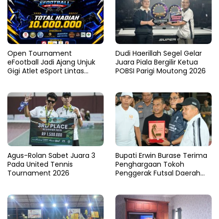
Open Tournament
Dudi Haerillah Segel Gelar
eFootball Jadi Ajang Unjuk
Juara Piala Bergilir Ketua
Gigi Atlet eSport Lintas
POBSI Parigi Moutong 2026
Kabupaten di Sulteng
Agus-Rolan Sabet Juara 3
Bupati Erwin Burase Terima
Pada United Tennis
Penghargaan Tokoh
Tournament 2026
Penggerak Futsal Daerah
Saat Gelar Futsal Antar
Pelajar