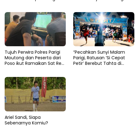
Moutong 2026 Resmi
Bupati Total Hadiah Rp72
Ditutup
Juta
Tujuh Perwira Polres Parigi
“Pecahkan Sunyi Malam
Moutong dan Peserta dari
Parigi, Ratusan ‘Si Cepat
Poso ikut Ramaikan Sat Res
Petir’ Berebut Tahta di
Narkoba E-Football
Lintasan Bintang Delapan
Belas”
Ariel Sandi, Siapa
Sebenarnya Komiu?