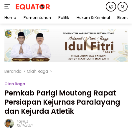
Home
Pemerintahan
Politik
Hukum & Kriminal
Ekonom
Langsung
ke
konten
Beranda
Olah Raga
Olah Raga
Pemkab Parigi Moutong Rapat
Persiapan Kejurnas Paralayang
dan Kejurda Atletik
Fayruz
13/11/2021