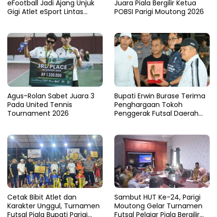
eFootball Jadi Ajang Unjuk
Juara Piala Bergilir Ketua
Gigi Atlet eSport Lintas
POBSI Parigi Moutong 2026
Kabupaten di Sulteng
Agus-Rolan Sabet Juara 3
Bupati Erwin Burase Terima
Pada United Tennis
Penghargaan Tokoh
Tournament 2026
Penggerak Futsal Daerah
Saat Gelar Futsal Antar
Pelajar
Cetak Bibit Atlet dan
Sambut HUT Ke-24, Parigi
Karakter Unggul, Turnamen
Moutong Gelar Turnamen
Futsal Piala Bupati Parigi
Futsal Pelajar Piala Bergilir