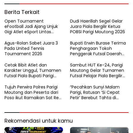
Berita Terkait
Open Tournament
Dudi Haerillah Segel Gelar
eFootball Jadi Ajang Unjuk
Juara Piala Bergilir Ketua
Gigi Atlet eSport Lintas
POBSI Parigi Moutong 2026
Kabupaten di Sulteng
Agus-Rolan Sabet Juara 3
Bupati Erwin Burase Terima
Pada United Tennis
Penghargaan Tokoh
Tournament 2026
Penggerak Futsal Daerah
Saat Gelar Futsal Antar
Pelajar
Cetak Bibit Atlet dan
Sambut HUT Ke-24, Parigi
Karakter Unggul, Turnamen
Moutong Gelar Turnamen
Futsal Piala Bupati Parigi
Futsal Pelajar Piala Bergilir
Moutong 2026 Resmi
Bupati Total Hadiah Rp72
Ditutup
Juta
Tujuh Perwira Polres Parigi
“Pecahkan Sunyi Malam
Moutong dan Peserta dari
Parigi, Ratusan ‘Si Cepat
Poso ikut Ramaikan Sat Res
Petir’ Berebut Tahta di
Narkoba E-Football
Lintasan Bintang Delapan
Belas”
Rekomendasi untuk kamu