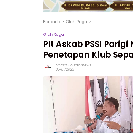
Beranda
Olah Raga
Olah Raga
Plt Askab PSSI Parig
Penetapan Klub Sep
Admin Equatornews
05/01/2023