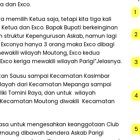
a dan Exco.
1
 memilih Ketua saja, tetapi kita tiga kali
l Ketua dan Exco. Bapak Bupati berkeinginan
2
 struktur Kepengurusan Askab, namun lagi
I Exconya hanya 3 orang maka Exco dibagi
ewakili wilayah Moutong, Exco kedua
xco keriga mewakili wilayah Parigi”Jelasnya.
3
atan Sausu sampai Kecamatan Kasimbar
 wilayah dari Kecamatan Mepanga sampai
ki Tomini Raya, dan untuk wilayah
4
 Kecamatan Moutong diwakili Kecamatan
s biasa untuk mengesahkan keanggotaan Club
5
rnaung dibawah bendera Askab Parigi