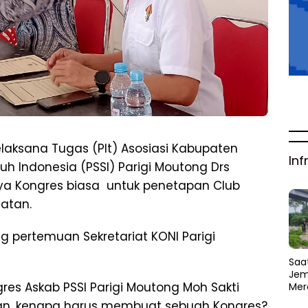
laksana Tugas (Plt) Asosiasi Kabupaten
Inf
uh Indonesia (PSSI) Parigi Moutong Drs
nya Kongres biasa untuk penetapan Club
atan.
ng pertemuan Sekretariat KONI Parigi
Saat
Jem
res Askab PSSI Parigi Moutong Moh Sakti
Mer
Amb
n, kenapa harus membuat sebuah Kongres?