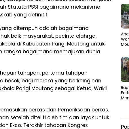
uah Statuta PSSI bagaimana mekanisme
kab yang definitif.
e yang ditempuh adalah bagaimana
Anc
ak baik masyarakat, pecinta olahrga,
Warg
kbola di Kabupaten Parigi Moutong untuk
Mou
Abra
m rangka bagaimana memajukan dunia
dan
Pen
tahapan tahapan, pertama tahapan
gga besok, bagi mereka yang berkeinginan
​Bup
bola Parigi Moutong sebagai Ketua, Wakil
For
Men
Par
Men
a pemasukan berkas dan Pemeriksaan berkas.
Pemu
n setelah diteliti oleh tim dan layak untuk
Sine
dan Exco. Terakhir tahapan Kongres
Po