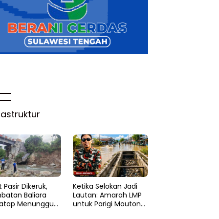
rastruktur
 Pasir Dikeruk,
Ketika Selokan Jadi
batan Baliara
Lautan: Amarah LMP
atap Menunggu
untuk Parigi Moutong
ruk
yang Lupa Ilmu Air