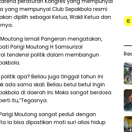
 karena peraturan Kongres yang mempunyai
ka yang mempunyai Club Sepakbola resmi
akan dipilih sebagai Ketua, Wakil Ketua dan
6
rnya.
gi Moutong Ismail Pangeran mengatakan,
pati Parigi Moutong H Samsurizal
Re
ai tendensi politik dalam membangun
pakbola.
 politik apa? Beliau juga tinggal tahun ini
k ada sama skali. Beliau betul betul ingin
bola di daerah ini. Maka sangat berdosa
erti itu,”Tegasnya.
Parigi Moutong sangat peduli dengan
a ia bisa dipastikan mati suri alias hidup