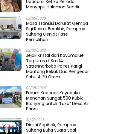
Upacara: Ketika Pemda
Menyapu Halaman Sendiri
03/08/2026
Masa Transisi Darurat Gempa
Sigi Resmi Berakhir, Pemprov
Sulteng Genjot Fase
Pemulihan
02/08/2026
Jejak Kristal dari Kayumalue
Terputus di Km 14:
Satresnarkoba Polres Parigi
Moutong Bekuk Dua Pengedar
Sabu 4,79 Gram
02/08/2026
Forum Koperasi Kayuboko
Menahan Sungai: 500 Kubik
Bronjong untuk “Luka” Desa Air
Panas
31/07/2026
Dinilai Sepihak, Pemprov
Sulteng Buka Suara Soal