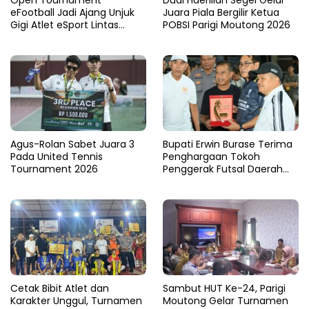
eFootball Jadi Ajang Unjuk
Juara Piala Bergilir Ketua
Gigi Atlet eSport Lintas
POBSI Parigi Moutong 2026
Kabupaten di Sulteng
Agus-Rolan Sabet Juara 3
Bupati Erwin Burase Terima
Pada United Tennis
Penghargaan Tokoh
Tournament 2026
Penggerak Futsal Daerah
Saat Gelar Futsal Antar
Pelajar
Cetak Bibit Atlet dan
Sambut HUT Ke-24, Parigi
Karakter Unggul, Turnamen
Moutong Gelar Turnamen