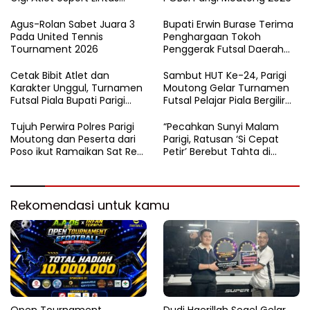
Kabupaten di Sulteng
Agus-Rolan Sabet Juara 3
Bupati Erwin Burase Terima
Pada United Tennis
Penghargaan Tokoh
Tournament 2026
Penggerak Futsal Daerah
Saat Gelar Futsal Antar
Pelajar
Cetak Bibit Atlet dan
Sambut HUT Ke-24, Parigi
Karakter Unggul, Turnamen
Moutong Gelar Turnamen
Futsal Piala Bupati Parigi
Futsal Pelajar Piala Bergilir
Moutong 2026 Resmi
Bupati Total Hadiah Rp72
Ditutup
Juta
Tujuh Perwira Polres Parigi
“Pecahkan Sunyi Malam
Moutong dan Peserta dari
Parigi, Ratusan ‘Si Cepat
Poso ikut Ramaikan Sat Res
Petir’ Berebut Tahta di
Narkoba E-Football
Lintasan Bintang Delapan
Belas”
Rekomendasi untuk kamu
Open Tournament
Dudi Haerillah Segel Gelar