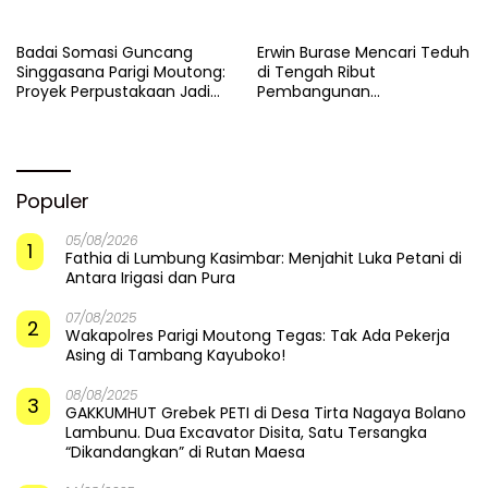
Badai Somasi Guncang
Erwin Burase Mencari Teduh
Singgasana Parigi Moutong:
di Tengah Ribut
Proyek Perpustakaan Jadi
Pembangunan
Api Dalam Sekam
Perpustakaan
Populer
05/08/2026
1
Fathia di Lumbung Kasimbar: Menjahit Luka Petani di
Antara Irigasi dan Pura
07/08/2025
2
Wakapolres Parigi Moutong Tegas: Tak Ada Pekerja
Asing di Tambang Kayuboko!
08/08/2025
3
GAKKUMHUT Grebek PETI di Desa Tirta Nagaya Bolano
Lambunu. Dua Excavator Disita, Satu Tersangka
“Dikandangkan” di Rutan Maesa