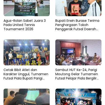
Agus-Rolan Sabet Juara 3
Bupati Erwin Burase Terima
Pada United Tennis
Penghargaan Tokoh
Tournament 2026
Penggerak Futsal Daerah
Saat Gelar Futsal Antar
Pelajar
Cetak Bibit Atlet dan
Sambut HUT Ke-24, Parigi
Karakter Unggul, Turnamen
Moutong Gelar Turnamen
Futsal Piala Bupati Parigi
Futsal Pelajar Piala Bergilir
Moutong 2026 Resmi
Bupati Total Hadiah Rp72
Ditutup
Juta