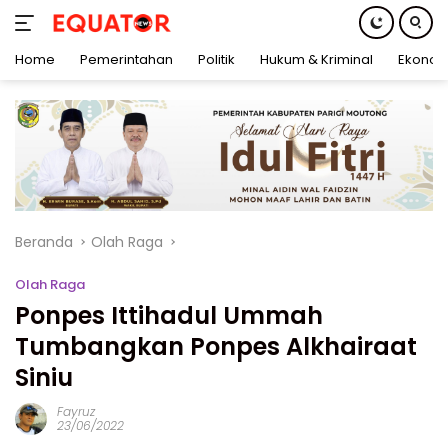
Home
Pemerintahan
Politik
Hukum & Kriminal
Ekonom
Langsung
ke
konten
Beranda
Olah Raga
Olah Raga
Ponpes Ittihadul Ummah
Tumbangkan Ponpes Alkhairaat
Siniu
Fayruz
23/06/2022