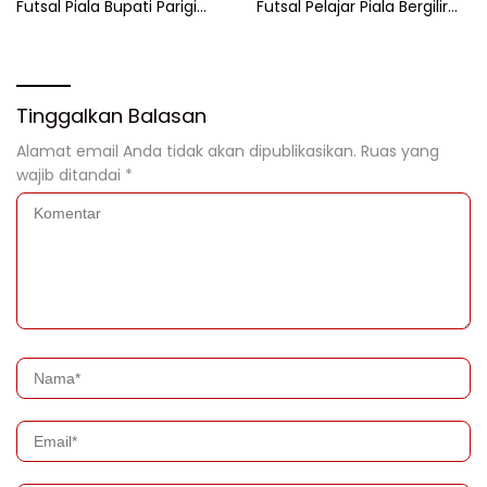
Futsal Piala Bupati Parigi
Futsal Pelajar Piala Bergilir
Moutong 2026 Resmi
Bupati Total Hadiah Rp72
Ditutup
Juta
Tinggalkan Balasan
Alamat email Anda tidak akan dipublikasikan.
Ruas yang
wajib ditandai
*