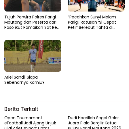
Tujuh Perwira Polres Parigi
“Pecahkan Sunyi Malam
Moutong dan Peserta dari
Parigi, Ratusan ‘Si Cepat
Poso ikut Ramaikan Sat Res
Petir’ Berebut Tahta di
Narkoba E-Football
Lintasan Bintang Delapan
Belas”
Ariel Sandi, Siapa
Sebenarnya Komiu?
Berita Terkait
Open Tournament
Dudi Haerillah Segel Gelar
eFootball Jadi Ajang Unjuk
Juara Piala Bergilir Ketua
Gigi Atlet eSport Lintas
POBSI Parigi Moutong 2026