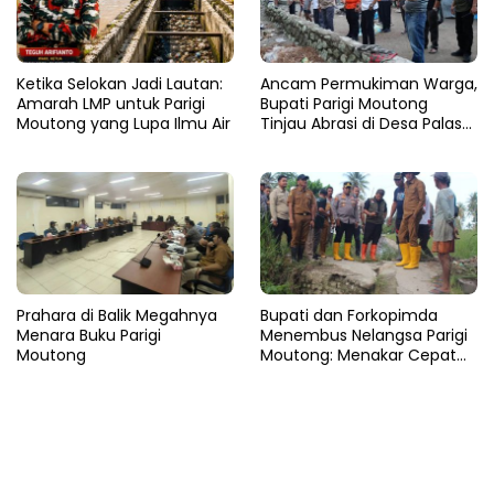
Ketika Selokan Jadi Lautan:
Ancam Permukiman Warga,
Amarah LMP untuk Parigi
Bupati Parigi Moutong
Moutong yang Lupa Ilmu Air
Tinjau Abrasi di Desa Palasa
dan Minta Penanganan
Cepat
Prahara di Balik Megahnya
​Bupati dan Forkopimda
Menara Buku Parigi
Menembus Nelangsa Parigi
Moutong
Moutong: Menakar Cepat
Pemulihan di Altar Sinergi