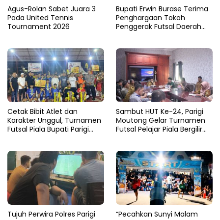
Agus-Rolan Sabet Juara 3
Bupati Erwin Burase Terima
Pada United Tennis
Penghargaan Tokoh
Tournament 2026
Penggerak Futsal Daerah
Saat Gelar Futsal Antar
Pelajar
Cetak Bibit Atlet dan
Sambut HUT Ke-24, Parigi
Karakter Unggul, Turnamen
Moutong Gelar Turnamen
Futsal Piala Bupati Parigi
Futsal Pelajar Piala Bergilir
Moutong 2026 Resmi
Bupati Total Hadiah Rp72
Ditutup
Juta
Tujuh Perwira Polres Parigi
“Pecahkan Sunyi Malam