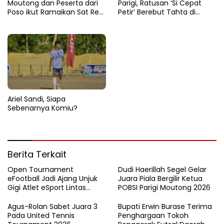
Moutong dan Peserta dari
Parigi, Ratusan ‘Si Cepat
Poso ikut Ramaikan Sat Res
Petir’ Berebut Tahta di
Narkoba E-Football
Lintasan Bintang Delapan
Belas”
Ariel Sandi, Siapa
Sebenarnya Komiu?
Berita Terkait
Open Tournament
Dudi Haerillah Segel Gelar
eFootball Jadi Ajang Unjuk
Juara Piala Bergilir Ketua
Gigi Atlet eSport Lintas
POBSI Parigi Moutong 2026
Kabupaten di Sulteng
Agus-Rolan Sabet Juara 3
Bupati Erwin Burase Terima
Pada United Tennis
Penghargaan Tokoh