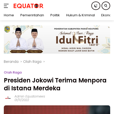
Home
Pemerintahan
Politik
Hukum & Kriminal
Ekonom
Langsung
ke
konten
Beranda
Olah Raga
Olah Raga
Presiden Jokowi Terima Menpora
di Istana Merdeka
Admin Equatornews
01/11/2022