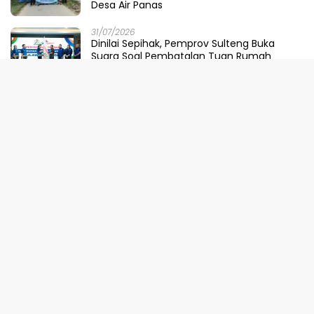
Desa Air Panas
31/07/2026
Dinilai Sepihak, Pemprov Sulteng Buka
Suara Soal Pembatalan Tuan Rumah
FORNAS 2027
30/07/2026
Ketika Selokan Jadi Lautan: Amarah LMP
untuk Parigi Moutong yang Lupa Ilmu Air
29/07/2026
Meretas Jalan Mustika Hijau Berduri:
Faradiba Zaenong Rintis Gerbang Fuzhou
Untuk Hasil Bumi Sulteng
29/07/2026
​Menjaga Napas Laut Parigi: Polairud
Menenun Kesadaran di Ambang Ombak
Extrem