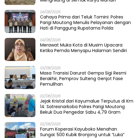
Menghilang di Semak Karya Mandiri
04/08/2026
Cahaya Prima dari Teluk Tomini: Polres
Parigi Moutong Menulis Pelayanan dengan
Hati di Panggung Rupatama Polda
04/08/2026
Merawat Muka Kota di Musim Upacara:
Ketika Pemda Menyapu Halaman Sendiri
03/08/2026
Masa Transisi Darurat Gempa Sigi Resmi
Berakhir, Pemprov Sulteng Genjot Fase
Pemulihan
02/08/2026
Jejak Kristal dari Kayumalue Terputus di Km
14: Satresnarkoba Polres Parigi Moutong
Bekuk Dua Pengedar Sabu 4,79 Gram
02/08/2026
Forum Koperasi Kayuboko Menahan
Sungai: 500 Kubik Bronjong untuk “Luka”