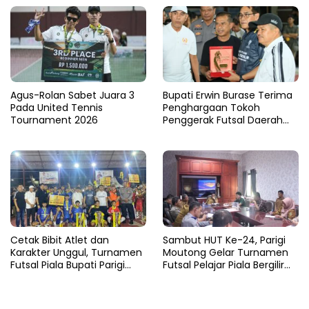
Agus-Rolan Sabet Juara 3
Bupati Erwin Burase Terima
Pada United Tennis
Penghargaan Tokoh
Tournament 2026
Penggerak Futsal Daerah
Saat Gelar Futsal Antar
Pelajar
Cetak Bibit Atlet dan
Sambut HUT Ke-24, Parigi
Karakter Unggul, Turnamen
Moutong Gelar Turnamen
Futsal Piala Bupati Parigi
Futsal Pelajar Piala Bergilir
Moutong 2026 Resmi
Bupati Total Hadiah Rp72
Ditutup
Juta