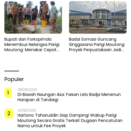
​Bupati dan Forkopimda
Badai Somasi Guncang
Menembus Nelangsa Parigi
Singgasana Parigi Moutong:
Moutong: Menakar Cepat
Proyek Perpustakaan Jadi
Pemulihan di Altar Sinergi
Api Dalam Sekam
Populer
08/08/2026
1
Di Bawah Naungan Asa: Faisan Lelo Badja Menenun
Harapan di Tandaigi
14/08/2025
2
Hartono Taharuddin Siap Dampingi Wabup Parigi
Moutong Secara Gratis Terkait Dugaan Pencatutan
Nama untuk Fee Proyek