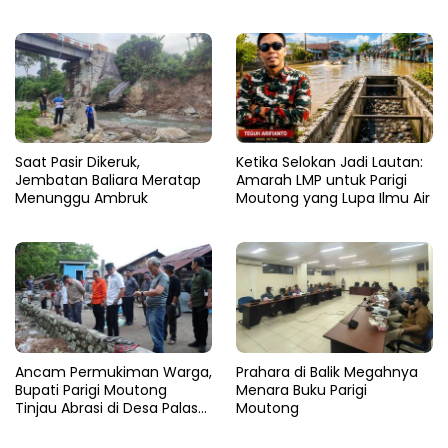
Saat Pasir Dikeruk,
Ketika Selokan Jadi Lautan:
Jembatan Baliara Meratap
Amarah LMP untuk Parigi
Menunggu Ambruk
Moutong yang Lupa Ilmu Air
Ancam Permukiman Warga,
Prahara di Balik Megahnya
Bupati Parigi Moutong
Menara Buku Parigi
Tinjau Abrasi di Desa Palasa
Moutong
dan Minta Penanganan
Cepat