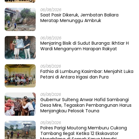
06/08/2026
Saat Pasir Dikeruk, Jembatan Baliara
Meratap Menunggu Ambruk
06/08/2026
Menjaring Bisik di Sudut Buranga: Ikhtiar H
Wardi Menganyam Harapan Rakyat
05/08/2026
Fathia di Lumbung Kasimbar: Menjahit Luka
Petani di Antara Irigasi dan Pura
05/08/2026
Gubernur Sulteng Anwar Hafid Sambangi
Desa Mire, Tegaskan Pembangunan Harus
Menjangkau Pelosok Touna
05/08/2026
Polres Parigi Moutong Memburu Cukong
Tambang Ilegal: Ketika 12 Ekskavator