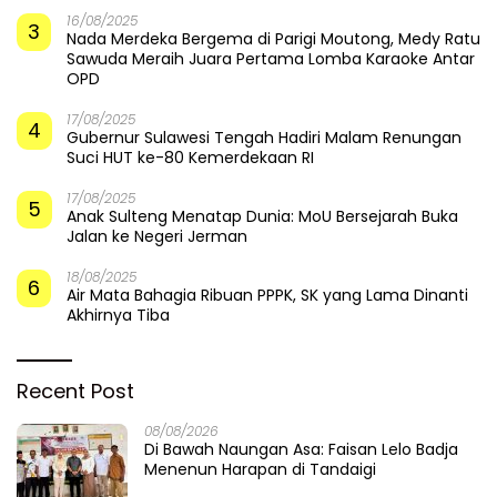
16/08/2025
3
Nada Merdeka Bergema di Parigi Moutong, Medy Ratu
Sawuda Meraih Juara Pertama Lomba Karaoke Antar
OPD
17/08/2025
4
Gubernur Sulawesi Tengah Hadiri Malam Renungan
Suci HUT ke-80 Kemerdekaan RI
17/08/2025
5
Anak Sulteng Menatap Dunia: MoU Bersejarah Buka
Jalan ke Negeri Jerman
18/08/2025
6
Air Mata Bahagia Ribuan PPPK, SK yang Lama Dinanti
Akhirnya Tiba
Recent Post
08/08/2026
Di Bawah Naungan Asa: Faisan Lelo Badja
Menenun Harapan di Tandaigi