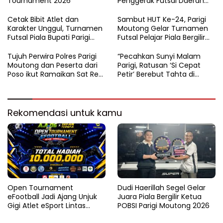
Tournament 2026
Penggerak Futsal Daerah
Saat Gelar Futsal Antar
Pelajar
Cetak Bibit Atlet dan
Sambut HUT Ke-24, Parigi
Karakter Unggul, Turnamen
Moutong Gelar Turnamen
Futsal Piala Bupati Parigi
Futsal Pelajar Piala Bergilir
Moutong 2026 Resmi
Bupati Total Hadiah Rp72
Ditutup
Juta
Tujuh Perwira Polres Parigi
“Pecahkan Sunyi Malam
Moutong dan Peserta dari
Parigi, Ratusan ‘Si Cepat
Poso ikut Ramaikan Sat Res
Petir’ Berebut Tahta di
Narkoba E-Football
Lintasan Bintang Delapan
Belas”
Rekomendasi untuk kamu
Open Tournament
Dudi Haerillah Segel Gelar
eFootball Jadi Ajang Unjuk
Juara Piala Bergilir Ketua
Gigi Atlet eSport Lintas
POBSI Parigi Moutong 2026
Kabupaten di Sulteng