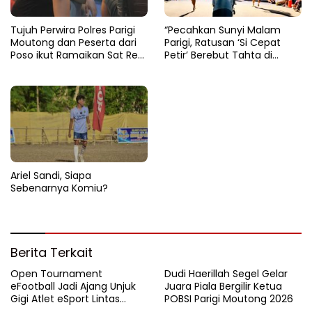
Tujuh Perwira Polres Parigi
“Pecahkan Sunyi Malam
Moutong dan Peserta dari
Parigi, Ratusan ‘Si Cepat
Poso ikut Ramaikan Sat Res
Petir’ Berebut Tahta di
Narkoba E-Football
Lintasan Bintang Delapan
Belas”
Ariel Sandi, Siapa
Sebenarnya Komiu?
Berita Terkait
Open Tournament
Dudi Haerillah Segel Gelar
eFootball Jadi Ajang Unjuk
Juara Piala Bergilir Ketua
Gigi Atlet eSport Lintas
POBSI Parigi Moutong 2026
Kabupaten di Sulteng