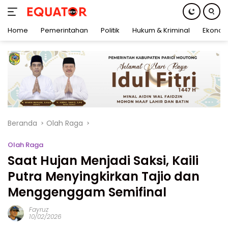
Home
Pemerintahan
Politik
Hukum & Kriminal
Ekonom
Langsung
ke
konten
Beranda
Olah Raga
Olah Raga
Saat Hujan Menjadi Saksi, Kaili
Putra Menyingkirkan Tajio dan
Menggenggam Semifinal
Fayruz
10/02/2026