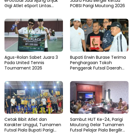
eFootball Jadi Ajang Unjuk
Juara Piala Bergilir Ketua
Gigi Atlet eSport Lintas
POBSI Parigi Moutong 2026
Kabupaten di Sulteng
Agus-Rolan Sabet Juara 3
Bupati Erwin Burase Terima
Pada United Tennis
Penghargaan Tokoh
Tournament 2026
Penggerak Futsal Daerah
Saat Gelar Futsal Antar
Pelajar
Cetak Bibit Atlet dan
Sambut HUT Ke-24, Parigi
Karakter Unggul, Turnamen
Moutong Gelar Turnamen
Futsal Piala Bupati Parigi
Futsal Pelajar Piala Bergilir