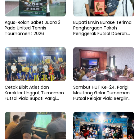
Agus-Rolan Sabet Juara 3
Bupati Erwin Burase Terima
Pada United Tennis
Penghargaan Tokoh
Tournament 2026
Penggerak Futsal Daerah
Saat Gelar Futsal Antar
Pelajar
Cetak Bibit Atlet dan
Sambut HUT Ke-24, Parigi
Karakter Unggul, Turnamen
Moutong Gelar Turnamen
Futsal Piala Bupati Parigi
Futsal Pelajar Piala Bergilir
Moutong 2026 Resmi
Bupati Total Hadiah Rp72
Ditutup
Juta