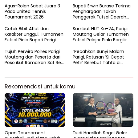
Agus-Rolan Sabet Juara 3
Bupati Erwin Burase Terima
Pada United Tennis
Penghargaan Tokoh
Tournament 2026
Penggerak Futsal Daerah
Saat Gelar Futsal Antar
Pelajar
Cetak Bibit Atlet dan
Sambut HUT Ke-24, Parigi
Karakter Unggul, Turnamen
Moutong Gelar Turnamen
Futsal Piala Bupati Parigi
Futsal Pelajar Piala Bergilir
Moutong 2026 Resmi
Bupati Total Hadiah Rp72
Ditutup
Juta
Tujuh Perwira Polres Parigi
“Pecahkan Sunyi Malam
Moutong dan Peserta dari
Parigi, Ratusan ‘Si Cepat
Poso ikut Ramaikan Sat Res
Petir’ Berebut Tahta di
Narkoba E-Football
Lintasan Bintang Delapan
Belas”
Rekomendasi untuk kamu
Open Tournament
Dudi Haerillah Segel Gelar