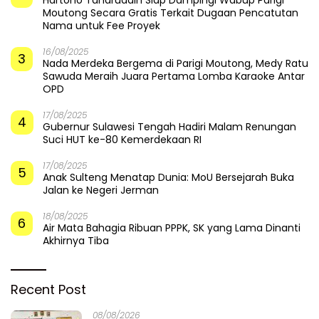
Hartono Taharuddin Siap Dampingi Wabup Parigi
Moutong Secara Gratis Terkait Dugaan Pencatutan
Nama untuk Fee Proyek
16/08/2025
3
Nada Merdeka Bergema di Parigi Moutong, Medy Ratu
Sawuda Meraih Juara Pertama Lomba Karaoke Antar
OPD
17/08/2025
4
Gubernur Sulawesi Tengah Hadiri Malam Renungan
Suci HUT ke-80 Kemerdekaan RI
17/08/2025
5
Anak Sulteng Menatap Dunia: MoU Bersejarah Buka
Jalan ke Negeri Jerman
18/08/2025
6
Air Mata Bahagia Ribuan PPPK, SK yang Lama Dinanti
Akhirnya Tiba
Recent Post
08/08/2026