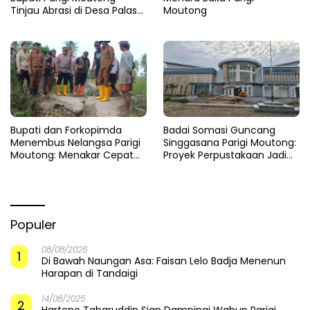
Tinjau Abrasi di Desa Palasa
Moutong
dan Minta Penanganan
Cepat
​Bupati dan Forkopimda
Badai Somasi Guncang
Menembus Nelangsa Parigi
Singgasana Parigi Moutong:
Moutong: Menakar Cepat
Proyek Perpustakaan Jadi
Pemulihan di Altar Sinergi
Api Dalam Sekam
Populer
08/08/2026
1
Di Bawah Naungan Asa: Faisan Lelo Badja Menenun
Harapan di Tandaigi
14/08/2025
2