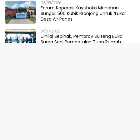
02/08/2026
Forum Koperasi Kayuboko Menahan
Sungai: 500 Kubik Bronjong untuk “Luka”
Desa Air Panas
31/07/2026
Dinilai Sepihak, Pemprov Sulteng Buka
Suara Soal Pembatalan Tuan Rumah
FORNAS 2027
30/07/2026
Ketika Selokan Jadi Lautan: Amarah LMP
untuk Parigi Moutong yang Lupa Ilmu Air
29/07/2026
Meretas Jalan Mustika Hijau Berduri:
Faradiba Zaenong Rintis Gerbang Fuzhou
Untuk Hasil Bumi Sulteng
29/07/2026
​Menjaga Napas Laut Parigi: Polairud
Menenun Kesadaran di Ambang Ombak
Extrem