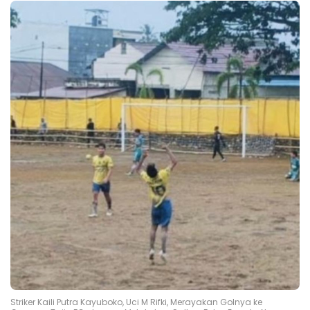
Striker Kaili Putra Kayuboko, Uci M Rifki, Merayakan Golnya ke