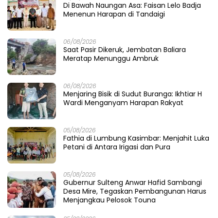
Di Bawah Naungan Asa: Faisan Lelo Badja
Menenun Harapan di Tandaigi
06/08/2026
Saat Pasir Dikeruk, Jembatan Baliara
Meratap Menunggu Ambruk
06/08/2026
Menjaring Bisik di Sudut Buranga: Ikhtiar H
Wardi Menganyam Harapan Rakyat
05/08/2026
Fathia di Lumbung Kasimbar: Menjahit Luka
Petani di Antara Irigasi dan Pura
05/08/2026
Gubernur Sulteng Anwar Hafid Sambangi
Desa Mire, Tegaskan Pembangunan Harus
Menjangkau Pelosok Touna