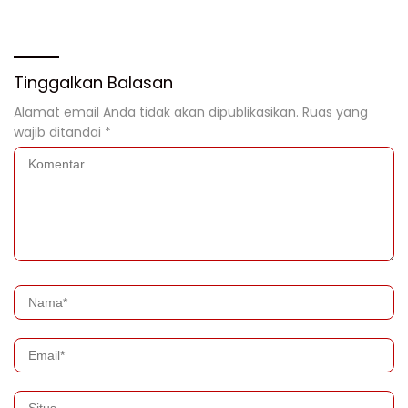
Moutong 2026 Resmi
Bupati Total Hadiah Rp72
Ditutup
Juta
Tinggalkan Balasan
Alamat email Anda tidak akan dipublikasikan.
Ruas yang
wajib ditandai
*