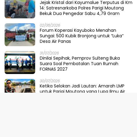
Jejak Kristal dari Kayumalue Terputus di Km
14: Satresnarkoba Polres Parigi Moutong
Bekuk Dua Pengedar Sabu 4,79 Gram
02/08/2026
Forum Koperasi Kayuboko Menahan
Sungai: 500 Kubik Bronjong untuk “Luka”
Desa Air Panas
31/07/2026
Dinilai Sepihak, Pemprov Sulteng Buka
Suara Soal Pembatalan Tuan Rumah
FORNAS 2027
30/07/2026
Ketika Selokan Jadi Lautan: Amarah LMP
untuk Parigi Moutong yang Lupa Ilmu Air
29/07/2026
Meretas Jalan Mustika Hijau Berduri:
Faradiba Zaenong Rintis Gerbang Fuzhou
Untuk Hasil Bumi Sulteng
29/07/2026