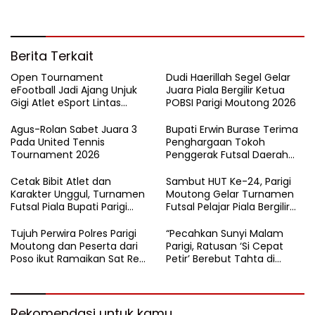
Berita Terkait
Open Tournament
Dudi Haerillah Segel Gelar
eFootball Jadi Ajang Unjuk
Juara Piala Bergilir Ketua
Gigi Atlet eSport Lintas
POBSI Parigi Moutong 2026
Kabupaten di Sulteng
Agus-Rolan Sabet Juara 3
Bupati Erwin Burase Terima
Pada United Tennis
Penghargaan Tokoh
Tournament 2026
Penggerak Futsal Daerah
Saat Gelar Futsal Antar
Pelajar
Cetak Bibit Atlet dan
Sambut HUT Ke-24, Parigi
Karakter Unggul, Turnamen
Moutong Gelar Turnamen
Futsal Piala Bupati Parigi
Futsal Pelajar Piala Bergilir
Moutong 2026 Resmi
Bupati Total Hadiah Rp72
Ditutup
Juta
Tujuh Perwira Polres Parigi
“Pecahkan Sunyi Malam
Moutong dan Peserta dari
Parigi, Ratusan ‘Si Cepat
Poso ikut Ramaikan Sat Res
Petir’ Berebut Tahta di
Narkoba E-Football
Lintasan Bintang Delapan
Belas”
Rekomendasi untuk kamu