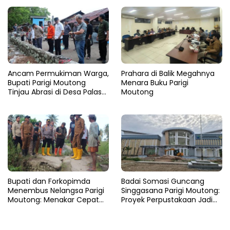
Ancam Permukiman Warga,
Prahara di Balik Megahnya
Bupati Parigi Moutong
Menara Buku Parigi
Tinjau Abrasi di Desa Palasa
Moutong
dan Minta Penanganan
Cepat
​Bupati dan Forkopimda
Badai Somasi Guncang
Menembus Nelangsa Parigi
Singgasana Parigi Moutong:
Moutong: Menakar Cepat
Proyek Perpustakaan Jadi
Pemulihan di Altar Sinergi
Api Dalam Sekam