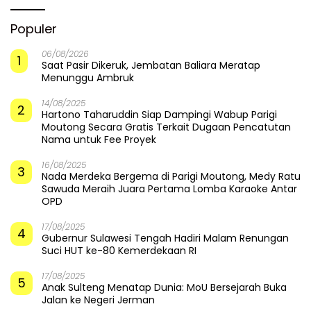
Populer
06/08/2026
1
Saat Pasir Dikeruk, Jembatan Baliara Meratap
Menunggu Ambruk
14/08/2025
2
Hartono Taharuddin Siap Dampingi Wabup Parigi
Moutong Secara Gratis Terkait Dugaan Pencatutan
Nama untuk Fee Proyek
16/08/2025
3
Nada Merdeka Bergema di Parigi Moutong, Medy Ratu
Sawuda Meraih Juara Pertama Lomba Karaoke Antar
OPD
17/08/2025
4
Gubernur Sulawesi Tengah Hadiri Malam Renungan
Suci HUT ke-80 Kemerdekaan RI
17/08/2025
5
Anak Sulteng Menatap Dunia: MoU Bersejarah Buka
Jalan ke Negeri Jerman