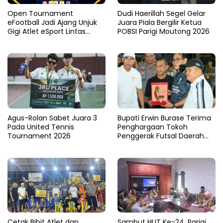
Open Tournament
Dudi Haerillah Segel Gelar
eFootball Jadi Ajang Unjuk
Juara Piala Bergilir Ketua
Gigi Atlet eSport Lintas
POBSI Parigi Moutong 2026
Kabupaten di Sulteng
Agus-Rolan Sabet Juara 3
Bupati Erwin Burase Terima
Pada United Tennis
Penghargaan Tokoh
Tournament 2026
Penggerak Futsal Daerah
Saat Gelar Futsal Antar
Pelajar
Cetak Bibit Atlet dan
Sambut HUT Ke-24, Parigi