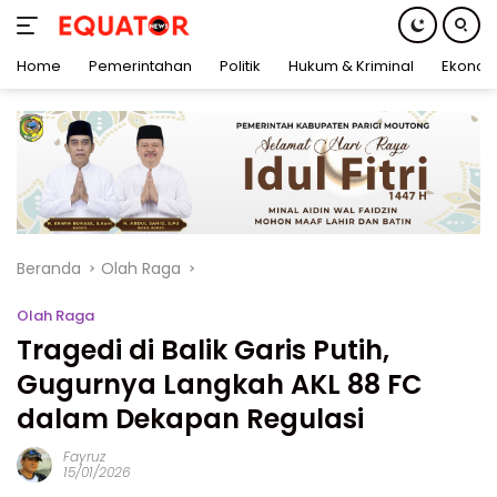
Home
Pemerintahan
Politik
Hukum & Kriminal
Ekonom
Langsung
ke
konten
Beranda
Olah Raga
Olah Raga
Tragedi di Balik Garis Putih,
Gugurnya Langkah AKL 88 FC
dalam Dekapan Regulasi
Fayruz
15/01/2026