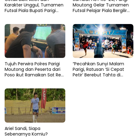
Karakter Unggul, Turnamen
Moutong Gelar Turnamen
Futsal Piala Bupati Parigi
Futsal Pelajar Piala Bergilir
Moutong 2026 Resmi
Bupati Total Hadiah Rp72
Ditutup
Juta
Tujuh Perwira Polres Parigi
“Pecahkan Sunyi Malam
Moutong dan Peserta dari
Parigi, Ratusan ‘Si Cepat
Poso ikut Ramaikan Sat Res
Petir’ Berebut Tahta di
Narkoba E-Football
Lintasan Bintang Delapan
Belas”
Ariel Sandi, Siapa
Sebenarnya Komiu?