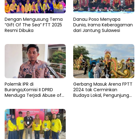
Dengan Mengusung Tema
Danau Poso Menyapa
“Gift Of The Sea” FTT 2025
Dunia, Irama Keberagaman
Resmi Dibuka
dari Jantung Sulawesi
Polemik IPR di
Gerbang Masuk Arena FPTT
Buranga,Komisi II DPRD
2024 tak Cerminkan
Menduga Terjadi Abuse of
Budaya Lokal, Pengunjung
Power Dalam Pengusulan
Protes
WPR