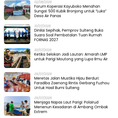
Petani di Antara Irigasi dan Pura
05/08/2026
Gubernur Sulteng Anwar Hafid Sambangi
Desa Mire, Tegaskan Pembangunan Harus
Menjangkau Pelosok Touna
05/08/2026
Polres Parigi Moutong Memburu Cukong
Tambang Ilegal: Ketika 12 Ekskavator
Menghilang di Semak Karya Mandiri
04/08/2026
Cahaya Prima dari Teluk Tomini: Polres
Parigi Moutong Menulis Pelayanan dengan
Hati di Panggung Rupatama Polda
04/08/2026
Merawat Muka Kota di Musim Upacara:
Ketika Pemda Menyapu Halaman Sendiri
03/08/2026
Masa Transisi Darurat Gempa Sigi Resmi