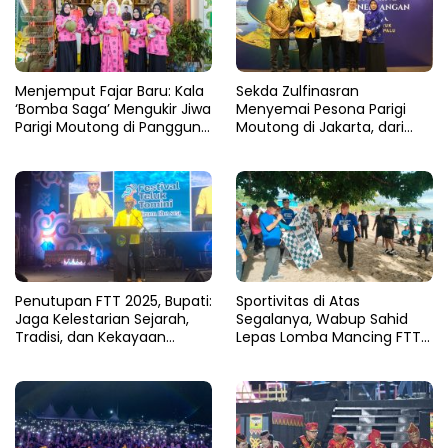
Menjemput Fajar Baru: Kala
Sekda Zulfinasran
‘Bomba Saga’ Mengukir Jiwa
Menyemai Pesona Parigi
Parigi Moutong di Panggung
Moutong di Jakarta, dari
MTQ Sulteng
Teluk Tomini hingga Harum
Durian Nusantara
Penutupan FTT 2025, Bupati:
Sportivitas di Atas
Jaga Kelestarian Sejarah,
Segalanya, Wabup Sahid
Tradisi, dan Kekayaan
Lepas Lomba Mancing FTT
Bahari Daerah
2025