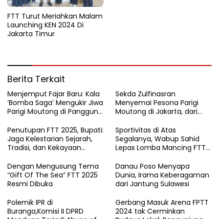
FTT Turut Meriahkan Malam
Launching KEN 2024 Di
Jakarta Timur
Berita Terkait
Menjemput Fajar Baru: Kala
Sekda Zulfinasran
‘Bomba Saga’ Mengukir Jiwa
Menyemai Pesona Parigi
Parigi Moutong di Panggung
Moutong di Jakarta, dari
MTQ Sulteng
Teluk Tomini hingga Harum
Durian Nusantara
Penutupan FTT 2025, Bupati:
Sportivitas di Atas
Jaga Kelestarian Sejarah,
Segalanya, Wabup Sahid
Tradisi, dan Kekayaan
Lepas Lomba Mancing FTT
Bahari Daerah
2025
Dengan Mengusung Tema
Danau Poso Menyapa
“Gift Of The Sea” FTT 2025
Dunia, Irama Keberagaman
Resmi Dibuka
dari Jantung Sulawesi
Polemik IPR di
Gerbang Masuk Arena FPTT
Buranga,Komisi II DPRD
2024 tak Cerminkan