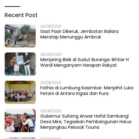
Menembus Nelangsa Parigi
Singgasana Parigi Moutong:
Moutong: Menakar Cepat
Proyek Perpustakaan Jadi
Pemulihan di Altar Sinergi
Api Dalam Sekam
Populer
06/08/2026
1
Saat Pasir Dikeruk, Jembatan Baliara Meratap
Menunggu Ambruk
14/08/2025
2
Hartono Taharuddin Siap Dampingi Wabup Parigi
Moutong Secara Gratis Terkait Dugaan Pencatutan
Nama untuk Fee Proyek
16/08/2025
3
Nada Merdeka Bergema di Parigi Moutong, Medy Ratu
Sawuda Meraih Juara Pertama Lomba Karaoke Antar
OPD
17/08/2025
4
Gubernur Sulawesi Tengah Hadiri Malam Renungan
Suci HUT ke-80 Kemerdekaan RI