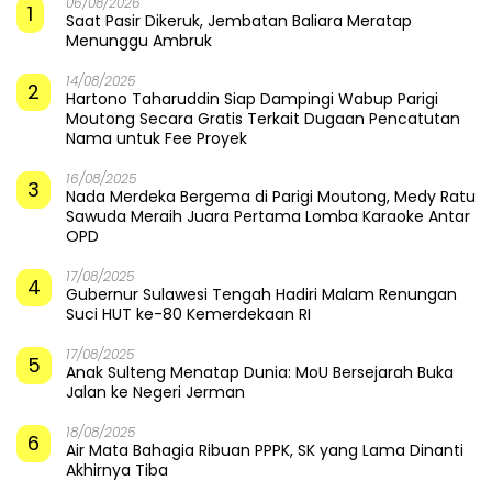
Saat Pasir Dikeruk,
Ketika Selokan Jadi Lautan:
Jembatan Baliara Meratap
Amarah LMP untuk Parigi
Menunggu Ambruk
Moutong yang Lupa Ilmu Air
Ancam Permukiman Warga,
Prahara di Balik Megahnya
Bupati Parigi Moutong
Menara Buku Parigi
Tinjau Abrasi di Desa Palasa
Moutong
dan Minta Penanganan
Cepat
​Bupati dan Forkopimda
Badai Somasi Guncang