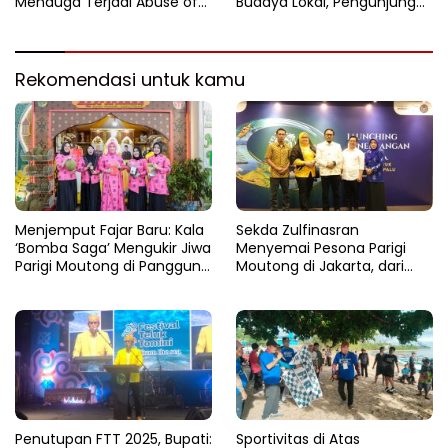
Menduga Terjadi Abuse of
Budaya Lokal, Pengunjung
Power Dalam Pengusulan
Protes
WPR
Rekomendasi untuk kamu
Menjemput Fajar Baru: Kala
Sekda Zulfinasran
‘Bomba Saga’ Mengukir Jiwa
Menyemai Pesona Parigi
Parigi Moutong di Panggung
Moutong di Jakarta, dari
MTQ Sulteng
Teluk Tomini hingga Harum
Durian Nusantara
Penutupan FTT 2025, Bupati:
Sportivitas di Atas