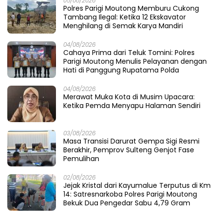
17/08/2025
5
Anak Sulteng Menatap Dunia: MoU Bersejarah Buka
Jalan ke Negeri Jerman
18/08/2025
6
Air Mata Bahagia Ribuan PPPK, SK yang Lama Dinanti
Akhirnya Tiba
Recent Post
06/08/2026
Saat Pasir Dikeruk, Jembatan Baliara
Meratap Menunggu Ambruk
06/08/2026
Menjaring Bisik di Sudut Buranga: Ikhtiar H
Wardi Menganyam Harapan Rakyat
05/08/2026
Fathia di Lumbung Kasimbar: Menjahit Luka