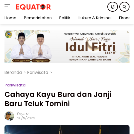
Home
Pemerintahan
Politik
Hukum & Kriminal
Ekonom
Langsung
ke
konten
Beranda
Pariwisata
Pariwisata
Cahaya Kayu Bura dan Janji
Baru Teluk Tomini
Fayruz
20/11/2025