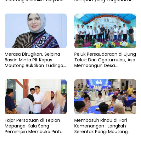
dengan Hati di Panggung
Lingkaran Tambang Parigi
Rupatama Polda
Moutong
Merasa Dirugikan, Selpina
Peluk Persaudaraan di Ujung
Basrin Minta Plt Kapus
Teluk: Dari Ogotumubu, Asa
Moutong Buktikan Tudingan
Membangun Desa
Soal Aliran Dana Tambang
Dinyalakan
Fajar Persatuan di Tepian
​Membasuh Rindu di Hari
Mepanga: Kala Sang
Kemenangan : Langkah
Pemimpin Membuka Pintu
Serentak Parigi Moutong
Hati
Menenun Silaturahmi