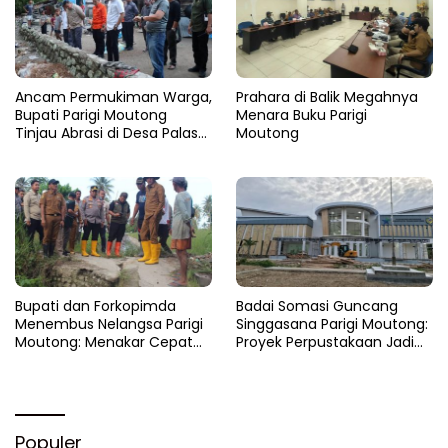
Ancam Permukiman Warga,
Prahara di Balik Megahnya
Bupati Parigi Moutong
Menara Buku Parigi
Tinjau Abrasi di Desa Palasa
Moutong
dan Minta Penanganan
Cepat
​Bupati dan Forkopimda
Badai Somasi Guncang
Menembus Nelangsa Parigi
Singgasana Parigi Moutong:
Moutong: Menakar Cepat
Proyek Perpustakaan Jadi
Pemulihan di Altar Sinergi
Api Dalam Sekam
Populer