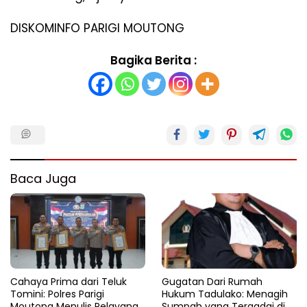
DISKOMINFO PARIGI MOUTONG
Bagika Berita :
Baca Juga
Cahaya Prima dari Teluk
Gugatan Dari Rumah
Tomini: Polres Parigi
Hukum Tadulako: Menagih
Moutong Menulis Pelayanan
Sumpah yang Tergadai di