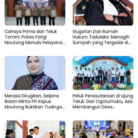
Cahaya Prima dari Teluk
Gugatan Dari Rumah
Tomini: Polres Parigi
Hukum Tadulako: Menagih
Moutong Menulis Pelayanan
Sumpah yang Tergadai di
dengan Hati di Panggung
Lingkaran Tambang Parigi
Rupatama Polda
Moutong
Merasa Dirugikan, Selpina
Peluk Persaudaraan di Ujung
Basrin Minta Plt Kapus
Teluk: Dari Ogotumubu, Asa
Moutong Buktikan Tudingan
Membangun Desa
Soal Aliran Dana Tambang
Dinyalakan