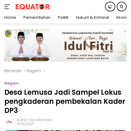
Home
Pemerintahan
Politik
Hukum & Kriminal
Ekonom
Langsung
ke
konten
Beranda
Ragam
Ragam
Desa Lemusa Jadi Sampel Lokus
pengkaderan pembekalan Kader
DP3
Admin Equatornews
16/12/2021