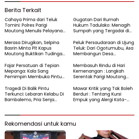
Berita Terkait
Cahaya Prima dari Teluk
Gugatan Dari Rumah
Tomini: Polres Parigi
Hukum Tadulako: Menagih
Moutong Menulis Pelayanan
Sumpah yang Tergadai di
dengan Hati di Panggung
Lingkaran Tambang Parigi
Rupatama Polda
Moutong
Merasa Dirugikan, Selpina
Peluk Persaudaraan di Ujung
Basrin Minta Plt Kapus
Teluk: Dari Ogotumubu, Asa
Moutong Buktikan Tudingan
Membangun Desa
Soal Aliran Dana Tambang
Dinyalakan
Fajar Persatuan di Tepian
​Membasuh Rindu di Hari
Mepanga: Kala Sang
Kemenangan : Langkah
Pemimpin Membuka Pintu
Serentak Parigi Moutong
Hati
Menenun Silaturahmi
Tragedi Di Balik Pintu
Mawar Kritik yang Tak Boleh
Terkunci: Lebaran Kelabu Di
Berduri : Tentang Kursi
Bambalemo, Pria Senja
Empuk yang Alergi Kata-
Ditemukan Tak Bernyawa
Kata
Rekomendasi untuk kamu