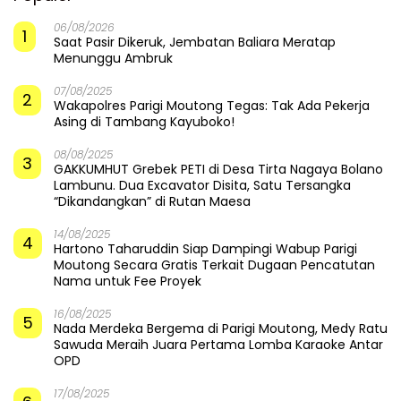
06/08/2026
1
Saat Pasir Dikeruk, Jembatan Baliara Meratap
Menunggu Ambruk
07/08/2025
2
Wakapolres Parigi Moutong Tegas: Tak Ada Pekerja
Asing di Tambang Kayuboko!
08/08/2025
3
GAKKUMHUT Grebek PETI di Desa Tirta Nagaya Bolano
Lambunu. Dua Excavator Disita, Satu Tersangka
“Dikandangkan” di Rutan Maesa
14/08/2025
4
Hartono Taharuddin Siap Dampingi Wabup Parigi
Moutong Secara Gratis Terkait Dugaan Pencatutan
Nama untuk Fee Proyek
16/08/2025
5
Nada Merdeka Bergema di Parigi Moutong, Medy Ratu
Sawuda Meraih Juara Pertama Lomba Karaoke Antar
OPD
17/08/2025