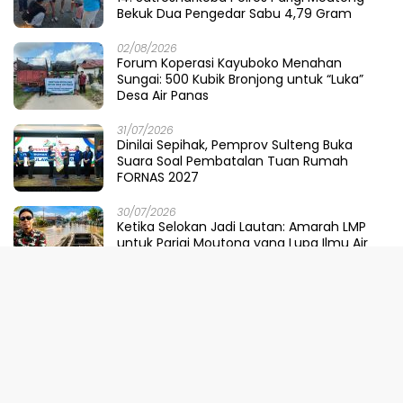
Bekuk Dua Pengedar Sabu 4,79 Gram
02/08/2026
Forum Koperasi Kayuboko Menahan
Sungai: 500 Kubik Bronjong untuk “Luka”
Desa Air Panas
31/07/2026
Dinilai Sepihak, Pemprov Sulteng Buka
Suara Soal Pembatalan Tuan Rumah
FORNAS 2027
30/07/2026
Ketika Selokan Jadi Lautan: Amarah LMP
untuk Parigi Moutong yang Lupa Ilmu Air
29/07/2026
Meretas Jalan Mustika Hijau Berduri:
Faradiba Zaenong Rintis Gerbang Fuzhou
Untuk Hasil Bumi Sulteng
29/07/2026
​Menjaga Napas Laut Parigi: Polairud