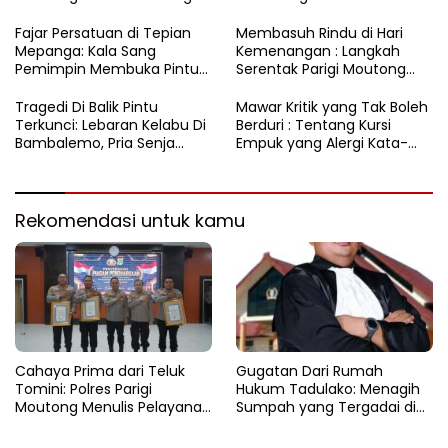
Soal Aliran Dana Tambang
Dinyalakan
Fajar Persatuan di Tepian
​Membasuh Rindu di Hari
Mepanga: Kala Sang
Kemenangan : Langkah
Pemimpin Membuka Pintu
Serentak Parigi Moutong
Hati
Menenun Silaturahmi
Tragedi Di Balik Pintu
Mawar Kritik yang Tak Boleh
Terkunci: Lebaran Kelabu Di
Berduri : Tentang Kursi
Bambalemo, Pria Senja
Empuk yang Alergi Kata-
Ditemukan Tak Bernyawa
Kata
Rekomendasi untuk kamu
Cahaya Prima dari Teluk
Gugatan Dari Rumah
Tomini: Polres Parigi
Hukum Tadulako: Menagih
Moutong Menulis Pelayanan
Sumpah yang Tergadai di
dengan Hati di Panggung
Lingkaran Tambang Parigi
Rupatama Polda
Moutong