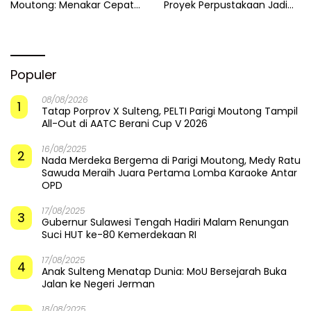
Moutong: Menakar Cepat
Proyek Perpustakaan Jadi
Pemulihan di Altar Sinergi
Api Dalam Sekam
Populer
08/08/2026
1
Tatap Porprov X Sulteng, PELTI Parigi Moutong Tampil
All-Out di AATC Berani Cup V 2026
16/08/2025
2
Nada Merdeka Bergema di Parigi Moutong, Medy Ratu
Sawuda Meraih Juara Pertama Lomba Karaoke Antar
OPD
17/08/2025
3
Gubernur Sulawesi Tengah Hadiri Malam Renungan
Suci HUT ke-80 Kemerdekaan RI
17/08/2025
4
Anak Sulteng Menatap Dunia: MoU Bersejarah Buka
Jalan ke Negeri Jerman
18/08/2025