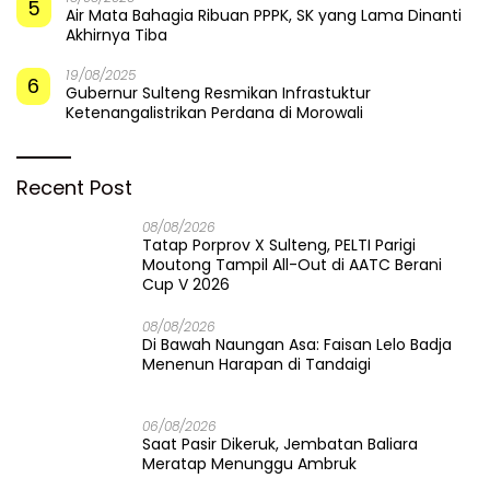
5
Air Mata Bahagia Ribuan PPPK, SK yang Lama Dinanti
Akhirnya Tiba
19/08/2025
6
Gubernur Sulteng Resmikan Infrastuktur
Ketenangalistrikan Perdana di Morowali
Recent Post
08/08/2026
Tatap Porprov X Sulteng, PELTI Parigi
Moutong Tampil All-Out di AATC Berani
Cup V 2026
08/08/2026
Di Bawah Naungan Asa: Faisan Lelo Badja
Menenun Harapan di Tandaigi
06/08/2026
Saat Pasir Dikeruk, Jembatan Baliara
Meratap Menunggu Ambruk