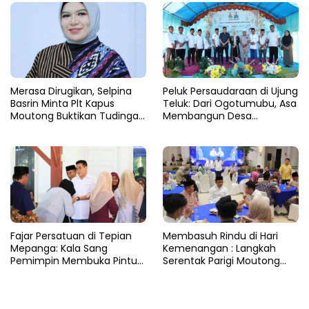
Merasa Dirugikan, Selpina
Peluk Persaudaraan di Ujung
Basrin Minta Plt Kapus
Teluk: Dari Ogotumubu, Asa
Moutong Buktikan Tudingan
Membangun Desa
Soal Aliran Dana Tambang
Dinyalakan
Fajar Persatuan di Tepian
​Membasuh Rindu di Hari
Mepanga: Kala Sang
Kemenangan : Langkah
Pemimpin Membuka Pintu
Serentak Parigi Moutong
Hati
Menenun Silaturahmi