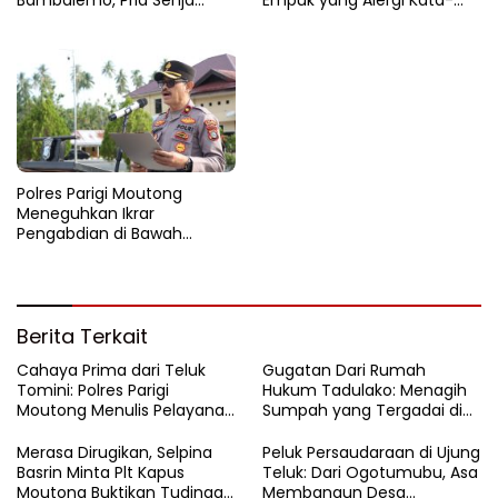
Bambalemo, Pria Senja
Empuk yang Alergi Kata-
Ditemukan Tak Bernyawa
Kata
Polres Parigi Moutong
Meneguhkan Ikrar
Pengabdian di Bawah
Cahaya Pagi
Berita Terkait
Cahaya Prima dari Teluk
Gugatan Dari Rumah
Tomini: Polres Parigi
Hukum Tadulako: Menagih
Moutong Menulis Pelayanan
Sumpah yang Tergadai di
dengan Hati di Panggung
Lingkaran Tambang Parigi
Rupatama Polda
Moutong
Merasa Dirugikan, Selpina
Peluk Persaudaraan di Ujung
Basrin Minta Plt Kapus
Teluk: Dari Ogotumubu, Asa
Moutong Buktikan Tudingan
Membangun Desa