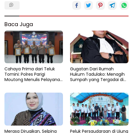
Baca Juga
Cahaya Prima dari Teluk
Gugatan Dari Rumah
Tomini: Polres Parigi
Hukum Tadulako: Menagih
Moutong Menulis Pelayanan
Sumpah yang Tergadai di
dengan Hati di Panggung
Lingkaran Tambang Parigi
Rupatama Polda
Moutong
Merasa Dirugikan, Selpina
Peluk Persaudaraan di Ujung