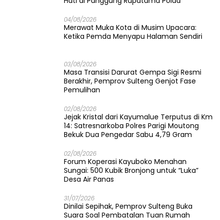
Hati di Panggung Rupatama Polda
04/08/2026
Merawat Muka Kota di Musim Upacara:
Ketika Pemda Menyapu Halaman Sendiri
03/08/2026
Masa Transisi Darurat Gempa Sigi Resmi
Berakhir, Pemprov Sulteng Genjot Fase
Pemulihan
02/08/2026
Jejak Kristal dari Kayumalue Terputus di Km
14: Satresnarkoba Polres Parigi Moutong
Bekuk Dua Pengedar Sabu 4,79 Gram
02/08/2026
Forum Koperasi Kayuboko Menahan
Sungai: 500 Kubik Bronjong untuk “Luka”
Desa Air Panas
31/07/2026
Dinilai Sepihak, Pemprov Sulteng Buka
Suara Soal Pembatalan Tuan Rumah