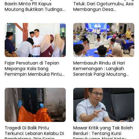
Basrin Minta Plt Kapus
Teluk: Dari Ogotumubu, Asa
Moutong Buktikan Tudingan
Membangun Desa
Soal Aliran Dana Tambang
Dinyalakan
Fajar Persatuan di Tepian
​Membasuh Rindu di Hari
Mepanga: Kala Sang
Kemenangan : Langkah
Pemimpin Membuka Pintu
Serentak Parigi Moutong
Hati
Menenun Silaturahmi
Tragedi Di Balik Pintu
Mawar Kritik yang Tak Boleh
Terkunci: Lebaran Kelabu Di
Berduri : Tentang Kursi