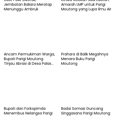
Jembatan Baliara Meratap
Amarah LMP untuk Parigi
Menunggu Ambruk
Moutong yang Lupa Ilmu Air
Ancam Permukiman Warga,
Prahara di Balik Megahnya
Bupati Parigi Moutong
Menara Buku Parigi
Tinjau Abrasi di Desa Palasa
Moutong
dan Minta Penanganan
Cepat
​Bupati dan Forkopimda
Badai Somasi Guncang
Menembus Nelangsa Parigi
Singgasana Parigi Moutong: