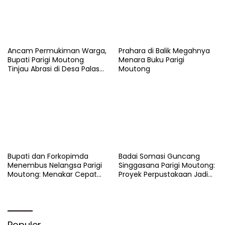
Ancam Permukiman Warga,
Prahara di Balik Megahnya
Bupati Parigi Moutong
Menara Buku Parigi
Tinjau Abrasi di Desa Palasa
Moutong
dan Minta Penanganan
Cepat
​Bupati dan Forkopimda
Badai Somasi Guncang
Menembus Nelangsa Parigi
Singgasana Parigi Moutong:
Moutong: Menakar Cepat
Proyek Perpustakaan Jadi
Pemulihan di Altar Sinergi
Api Dalam Sekam
Populer