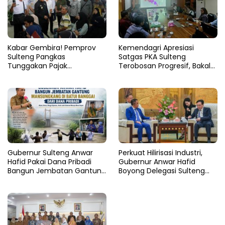
Kabar Gembira! Pemprov
Kemendagri Apresiasi
Sulteng Pangkas
Satgas PKA Sulteng
Tunggakan Pajak
Terobosan Progresif, Bakal
Kendaraan Hingga 50
Dijadikan Pilot Project
Persen
Nasional
Gubernur Sulteng Anwar
Perkuat Hilirisasi Industri,
Hafid Pakai Dana Pribadi
Gubernur Anwar Hafid
Bangun Jembatan Gantung
Boyong Delegasi Sulteng
di Batui Selatan
Jajaki Kemitraan Investasi di
Sichuan