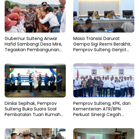
Gubernur Sulteng Anwar
Masa Transisi Darurat
Hafid Sambangi Desa Mire,
Gempa Sigi Resmi Berakhir,
Tegaskan Pembangunan
Pemprov Sulteng Genjot
Harus Menjangkau Pelosok
Fase Pemulihan
Touna
Dinilai Sepihak, Pemprov
Pemprov Sulteng, KPK, dan
Sulteng Buka Suara Soal
Kementerian ATR/BPN
Pembatalan Tuan Rumah
Perkuat Sinergi Cegah
FORNAS 2027
Korupsi Sektor Pertanahan