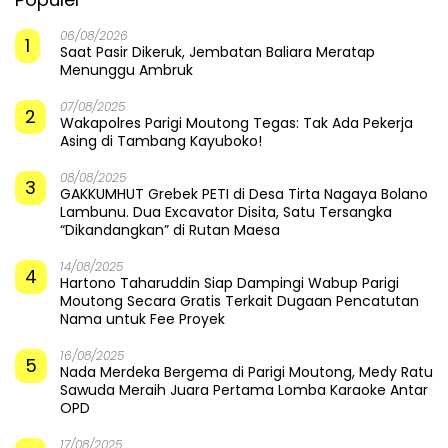
06/08/2026
1
Saat Pasir Dikeruk, Jembatan Baliara Meratap
Menunggu Ambruk
07/08/2025
2
Wakapolres Parigi Moutong Tegas: Tak Ada Pekerja
Asing di Tambang Kayuboko!
08/08/2025
3
GAKKUMHUT Grebek PETI di Desa Tirta Nagaya Bolano
Lambunu. Dua Excavator Disita, Satu Tersangka
“Dikandangkan” di Rutan Maesa
14/08/2025
4
Hartono Taharuddin Siap Dampingi Wabup Parigi
Moutong Secara Gratis Terkait Dugaan Pencatutan
Nama untuk Fee Proyek
16/08/2025
5
Nada Merdeka Bergema di Parigi Moutong, Medy Ratu
Sawuda Meraih Juara Pertama Lomba Karaoke Antar
OPD
17/08/2025