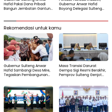
Hafid Pakai Dana Pribadi
Gubernur Anwar Hafid
Bangun Jembatan Gantung
Boyong Delegasi Sulteng
di Batui Selatan
Jajaki Kemitraan Investasi di
Sichuan
Rekomendasi untuk kamu
Gubernur Sulteng Anwar
Masa Transisi Darurat
Hafid Sambangi Desa Mire,
Gempa Sigi Resmi Berakhir,
Tegaskan Pembangunan
Pemprov Sulteng Genjot
Harus Menjangkau Pelosok
Fase Pemulihan
Touna