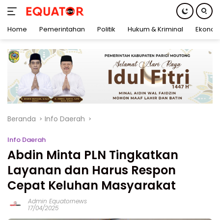
Home
Pemerintahan
Politik
Hukum & Kriminal
Ekonom
Langsung
ke
konten
Beranda
Info Daerah
Info Daerah
Abdin Minta PLN Tingkatkan
Layanan dan Harus Respon
Cepat Keluhan Masyarakat
Admin Equatornews
17/04/2025