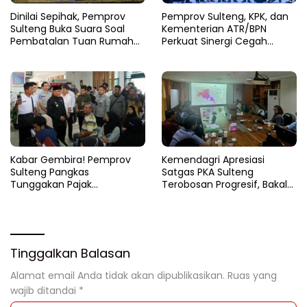
Dinilai Sepihak, Pemprov
Pemprov Sulteng, KPK, dan
Sulteng Buka Suara Soal
Kementerian ATR/BPN
Pembatalan Tuan Rumah
Perkuat Sinergi Cegah
FORNAS 2027
Korupsi Sektor Pertanahan
Kabar Gembira! Pemprov
Kemendagri Apresiasi
Sulteng Pangkas
Satgas PKA Sulteng
Tunggakan Pajak
Terobosan Progresif, Bakal
Kendaraan Hingga 50
Dijadikan Pilot Project
Persen
Nasional
Tinggalkan Balasan
Alamat email Anda tidak akan dipublikasikan.
Ruas yang
wajib ditandai
*