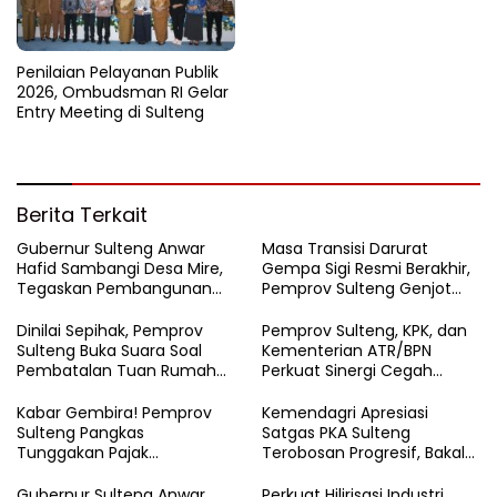
Penilaian Pelayanan Publik
2026, Ombudsman RI Gelar
Entry Meeting di Sulteng
Berita Terkait
Gubernur Sulteng Anwar
Masa Transisi Darurat
Hafid Sambangi Desa Mire,
Gempa Sigi Resmi Berakhir,
Tegaskan Pembangunan
Pemprov Sulteng Genjot
Harus Menjangkau Pelosok
Fase Pemulihan
Touna
Dinilai Sepihak, Pemprov
Pemprov Sulteng, KPK, dan
Sulteng Buka Suara Soal
Kementerian ATR/BPN
Pembatalan Tuan Rumah
Perkuat Sinergi Cegah
FORNAS 2027
Korupsi Sektor Pertanahan
Kabar Gembira! Pemprov
Kemendagri Apresiasi
Sulteng Pangkas
Satgas PKA Sulteng
Tunggakan Pajak
Terobosan Progresif, Bakal
Kendaraan Hingga 50
Dijadikan Pilot Project
Persen
Nasional
Gubernur Sulteng Anwar
Perkuat Hilirisasi Industri,