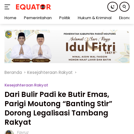
Home
Pemerintahan
Politik
Hukum & Kriminal
Ekonom
Langsung
ke
konten
Beranda
Kesejahteraan Rakyat
Kesejahteraan Rakyat
Dari Bulir Padi ke Butir Emas,
Parigi Moutong “Banting Stir”
Dorong Legalisasi Tambang
Rakyat
Fayruz