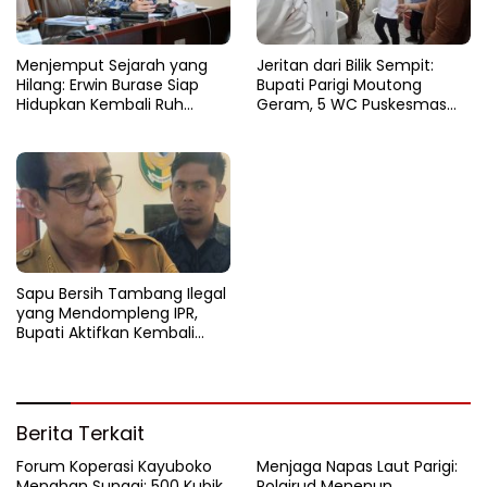
Menjemput Sejarah yang
Jeritan dari Bilik Sempit:
Hilang: Erwin Burase Siap
Bupati Parigi Moutong
Hidupkan Kembali Ruh
Geram, 5 WC Puskesmas
Lapangan Toraranga
Sausu Lumpuh Total
Menjadi Altar Suci dan Nadi
Kuliner Parigi
Sapu Bersih Tambang Ilegal
yang Mendompleng IPR,
Bupati Aktifkan Kembali
Satgas Tambang
Berita Terkait
Forum Koperasi Kayuboko
​Menjaga Napas Laut Parigi:
Menahan Sungai: 500 Kubik
Polairud Menenun