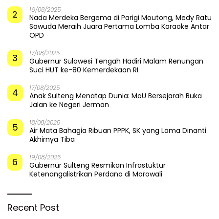
16/08/2025
2
Nada Merdeka Bergema di Parigi Moutong, Medy Ratu
Sawuda Meraih Juara Pertama Lomba Karaoke Antar
OPD
17/08/2025
3
Gubernur Sulawesi Tengah Hadiri Malam Renungan
Suci HUT ke-80 Kemerdekaan RI
17/08/2025
4
Anak Sulteng Menatap Dunia: MoU Bersejarah Buka
Jalan ke Negeri Jerman
18/08/2025
5
Air Mata Bahagia Ribuan PPPK, SK yang Lama Dinanti
Akhirnya Tiba
19/08/2025
6
Gubernur Sulteng Resmikan Infrastuktur
Ketenangalistrikan Perdana di Morowali
Recent Post