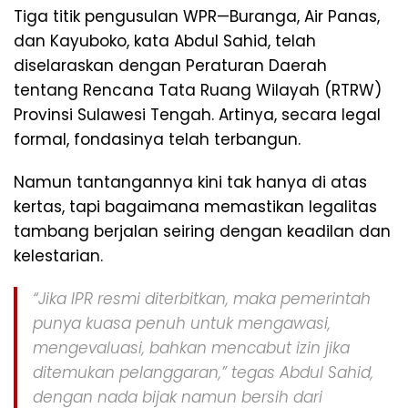
Tiga titik pengusulan WPR—Buranga, Air Panas,
dan Kayuboko, kata Abdul Sahid, telah
diselaraskan dengan Peraturan Daerah
tentang Rencana Tata Ruang Wilayah (RTRW)
Provinsi Sulawesi Tengah. Artinya, secara legal
formal, fondasinya telah terbangun.
Namun tantangannya kini tak hanya di atas
kertas, tapi bagaimana memastikan legalitas
tambang berjalan seiring dengan keadilan dan
kelestarian.
“Jika IPR resmi diterbitkan, maka pemerintah
punya kuasa penuh untuk mengawasi,
mengevaluasi, bahkan mencabut izin jika
ditemukan pelanggaran,” tegas Abdul Sahid,
dengan nada bijak namun bersih dari