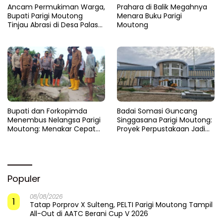
Ancam Permukiman Warga,
Prahara di Balik Megahnya
Bupati Parigi Moutong
Menara Buku Parigi
Tinjau Abrasi di Desa Palasa
Moutong
dan Minta Penanganan
Cepat
​Bupati dan Forkopimda
Badai Somasi Guncang
Menembus Nelangsa Parigi
Singgasana Parigi Moutong:
Moutong: Menakar Cepat
Proyek Perpustakaan Jadi
Pemulihan di Altar Sinergi
Api Dalam Sekam
Populer
08/08/2026
1
Tatap Porprov X Sulteng, PELTI Parigi Moutong Tampil
All-Out di AATC Berani Cup V 2026