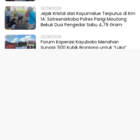
02/08/2026
Jejak Kristal dari Kayumalue Terputus di Km
14: Satresnarkoba Polres Parigi Moutong
Bekuk Dua Pengedar Sabu 4,79 Gram
02/08/2026
Forum Koperasi Kayuboko Menahan
Sungai: 500 Kubik Bronjong untuk “Luka”
Desa Air Panas
31/07/2026
Dinilai Sepihak, Pemprov Sulteng Buka
Suara Soal Pembatalan Tuan Rumah
FORNAS 2027
30/07/2026
Ketika Selokan Jadi Lautan: Amarah LMP
untuk Parigi Moutong yang Lupa Ilmu Air
29/07/2026
Meretas Jalan Mustika Hijau Berduri:
Faradiba Zaenong Rintis Gerbang Fuzhou
Untuk Hasil Bumi Sulteng