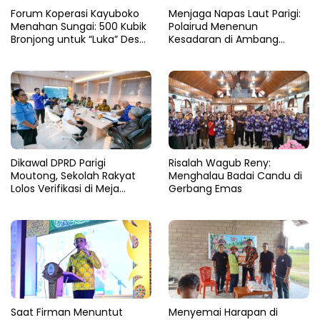
Forum Koperasi Kayuboko
​Menjaga Napas Laut Parigi:
Menahan Sungai: 500 Kubik
Polairud Menenun
Bronjong untuk “Luka” Desa
Kesadaran di Ambang
Air Panas
Ombak Extrem
Dikawal DPRD Parigi
Risalah Wagub Reny:
Moutong, Sekolah Rakyat
Menghalau Badai Candu di
Lolos Verifikasi di Meja
Gerbang Emas
Kemensos
Saat Firman Menuntut
Menyemai Harapan di