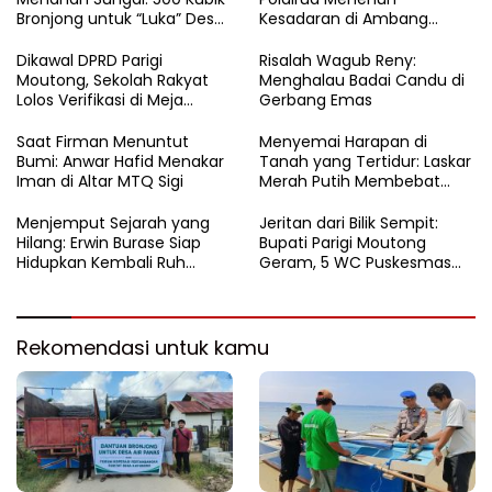
Bronjong untuk “Luka” Desa
Kesadaran di Ambang
Air Panas
Ombak Extrem
Dikawal DPRD Parigi
Risalah Wagub Reny:
Moutong, Sekolah Rakyat
Menghalau Badai Candu di
Lolos Verifikasi di Meja
Gerbang Emas
Kemensos
Saat Firman Menuntut
Menyemai Harapan di
Bumi: Anwar Hafid Menakar
Tanah yang Tertidur: Laskar
Iman di Altar MTQ Sigi
Merah Putih Membebat
Luka Bumi Parigi
Menjemput Sejarah yang
Jeritan dari Bilik Sempit:
Hilang: Erwin Burase Siap
Bupati Parigi Moutong
Hidupkan Kembali Ruh
Geram, 5 WC Puskesmas
Lapangan Toraranga
Sausu Lumpuh Total
Menjadi Altar Suci dan Nadi
Kuliner Parigi
Rekomendasi untuk kamu