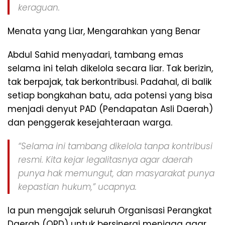
keraguan.
Menata yang Liar, Mengarahkan yang Benar
Abdul Sahid menyadari, tambang emas
selama ini telah dikelola secara liar. Tak berizin,
tak berpajak, tak berkontribusi. Padahal, di balik
setiap bongkahan batu, ada potensi yang bisa
menjadi denyut PAD (Pendapatan Asli Daerah)
dan penggerak kesejahteraan warga.
“Selama ini tambang dikelola tanpa kontribusi
resmi. Kita kejar legalitasnya agar daerah
punya hak memungut, dan masyarakat punya
kepastian hukum,” ucapnya.
Ia pun mengajak seluruh Organisasi Perangkat
Daerah (OPD) untuk bersinergi menjaga agar