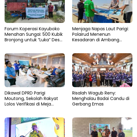
Forum Koperasi Kayuboko
​Menjaga Napas Laut Parigi:
Menahan Sungai: 500 Kubik
Polairud Menenun
Bronjong untuk “Luka” Desa
Kesadaran di Ambang
Air Panas
Ombak Extrem
Dikawal DPRD Parigi
Risalah Wagub Reny:
Moutong, Sekolah Rakyat
Menghalau Badai Candu di
Lolos Verifikasi di Meja
Gerbang Emas
Kemensos