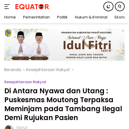
Home
Pemerintahan
Politik
Hukum & Kriminal
Ekonom
Langsung
ke
konten
Beranda
Kesejahteraan Rakyat
Kesejahteraan Rakyat
Di Antara Nyawa dan Utang :
Puskesmas Moutong Terpaksa
Meminjam pada Tambang Ilegal
Demi Rujukan Pasien
Fayruz