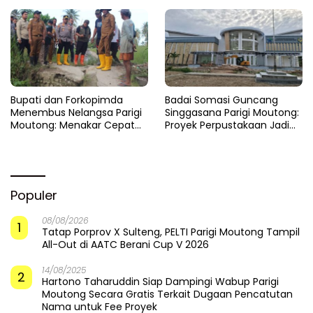
Cepat
​Bupati dan Forkopimda
Badai Somasi Guncang
Menembus Nelangsa Parigi
Singgasana Parigi Moutong:
Moutong: Menakar Cepat
Proyek Perpustakaan Jadi
Pemulihan di Altar Sinergi
Api Dalam Sekam
Populer
08/08/2026
1
Tatap Porprov X Sulteng, PELTI Parigi Moutong Tampil
All-Out di AATC Berani Cup V 2026
14/08/2025
2
Hartono Taharuddin Siap Dampingi Wabup Parigi
Moutong Secara Gratis Terkait Dugaan Pencatutan
Nama untuk Fee Proyek