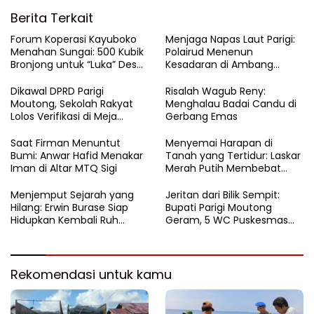
Berita Terkait
Forum Koperasi Kayuboko
​Menjaga Napas Laut Parigi:
Menahan Sungai: 500 Kubik
Polairud Menenun
Bronjong untuk “Luka” Desa
Kesadaran di Ambang
Air Panas
Ombak Extrem
Dikawal DPRD Parigi
Risalah Wagub Reny:
Moutong, Sekolah Rakyat
Menghalau Badai Candu di
Lolos Verifikasi di Meja
Gerbang Emas
Kemensos
Saat Firman Menuntut
Menyemai Harapan di
Bumi: Anwar Hafid Menakar
Tanah yang Tertidur: Laskar
Iman di Altar MTQ Sigi
Merah Putih Membebat
Luka Bumi Parigi
Menjemput Sejarah yang
Jeritan dari Bilik Sempit:
Hilang: Erwin Burase Siap
Bupati Parigi Moutong
Hidupkan Kembali Ruh
Geram, 5 WC Puskesmas
Lapangan Toraranga
Sausu Lumpuh Total
Menjadi Altar Suci dan Nadi
Kuliner Parigi
Rekomendasi untuk kamu