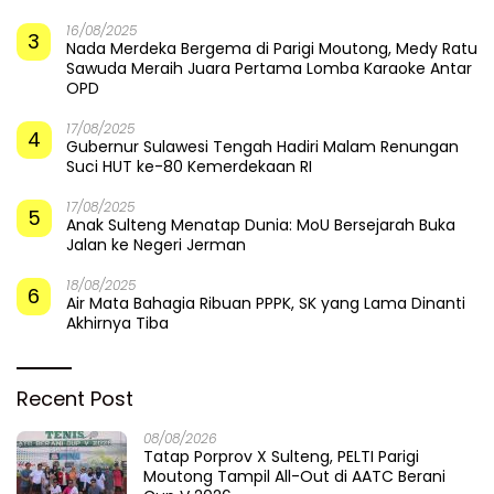
16/08/2025
3
Nada Merdeka Bergema di Parigi Moutong, Medy Ratu
Sawuda Meraih Juara Pertama Lomba Karaoke Antar
OPD
17/08/2025
4
Gubernur Sulawesi Tengah Hadiri Malam Renungan
Suci HUT ke-80 Kemerdekaan RI
17/08/2025
5
Anak Sulteng Menatap Dunia: MoU Bersejarah Buka
Jalan ke Negeri Jerman
18/08/2025
6
Air Mata Bahagia Ribuan PPPK, SK yang Lama Dinanti
Akhirnya Tiba
Recent Post
08/08/2026
Tatap Porprov X Sulteng, PELTI Parigi
Moutong Tampil All-Out di AATC Berani