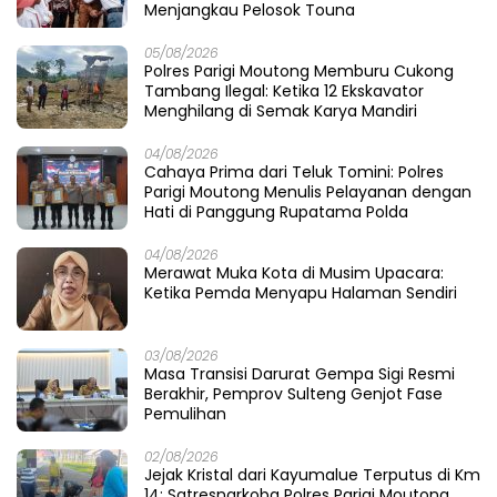
Menjangkau Pelosok Touna
05/08/2026
Polres Parigi Moutong Memburu Cukong
Tambang Ilegal: Ketika 12 Ekskavator
Menghilang di Semak Karya Mandiri
04/08/2026
Cahaya Prima dari Teluk Tomini: Polres
Parigi Moutong Menulis Pelayanan dengan
Hati di Panggung Rupatama Polda
04/08/2026
Merawat Muka Kota di Musim Upacara:
Ketika Pemda Menyapu Halaman Sendiri
03/08/2026
Masa Transisi Darurat Gempa Sigi Resmi
Berakhir, Pemprov Sulteng Genjot Fase
Pemulihan
02/08/2026
Jejak Kristal dari Kayumalue Terputus di Km
14: Satresnarkoba Polres Parigi Moutong