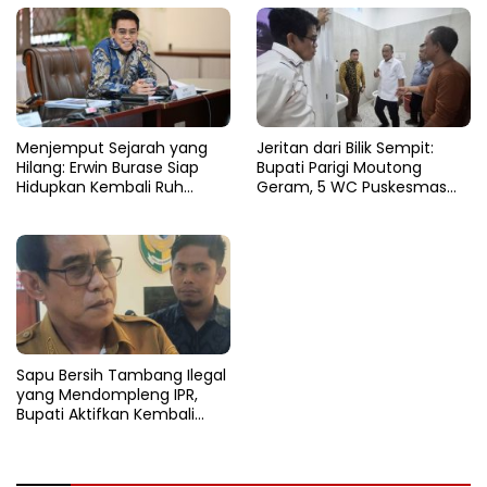
Menjemput Sejarah yang
Jeritan dari Bilik Sempit:
Hilang: Erwin Burase Siap
Bupati Parigi Moutong
Hidupkan Kembali Ruh
Geram, 5 WC Puskesmas
Lapangan Toraranga
Sausu Lumpuh Total
Menjadi Altar Suci dan Nadi
Kuliner Parigi
Sapu Bersih Tambang Ilegal
yang Mendompleng IPR,
Bupati Aktifkan Kembali
Satgas Tambang