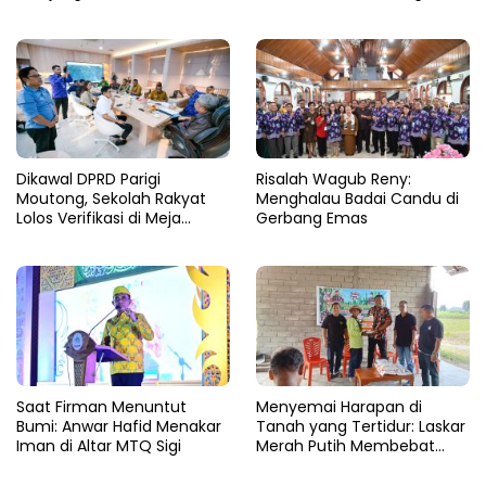
Air Panas
Ombak Extrem
Dikawal DPRD Parigi
Risalah Wagub Reny:
Moutong, Sekolah Rakyat
Menghalau Badai Candu di
Lolos Verifikasi di Meja
Gerbang Emas
Kemensos
Saat Firman Menuntut
Menyemai Harapan di
Bumi: Anwar Hafid Menakar
Tanah yang Tertidur: Laskar
Iman di Altar MTQ Sigi
Merah Putih Membebat
Luka Bumi Parigi