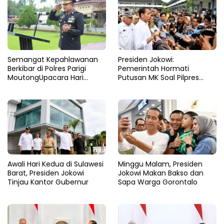
Semangat Kepahlawanan
Presiden Jokowi:
Berkibar di Polres Parigi
Pemerintah Hormati
MoutongUpacara Hari
Putusan MK Soal Pilpres
Pahlawan Penuhi Lapangan
yang Final dan Mengikat
dengan Nuansa Patriotisme
Awali Hari Kedua di Sulawesi
Minggu Malam, Presiden
Barat, Presiden Jokowi
Jokowi Makan Bakso dan
Tinjau Kantor Gubernur
Sapa Warga Gorontalo