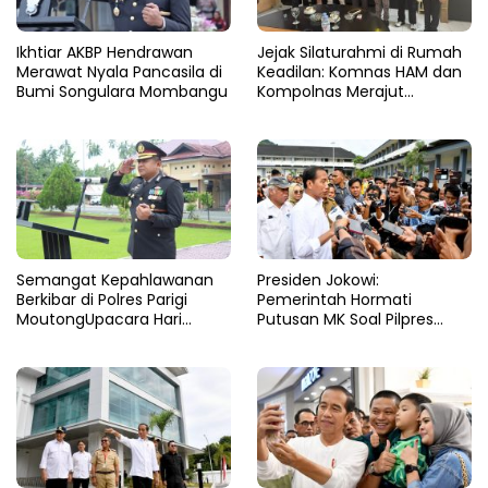
Ikhtiar AKBP Hendrawan
Jejak Silaturahmi di Rumah
Merawat Nyala Pancasila di
Keadilan: Komnas HAM dan
Bumi Songulara Mombangu
Kompolnas Merajut
Pengawasan yang Lebih
Tegas
Semangat Kepahlawanan
Presiden Jokowi:
Berkibar di Polres Parigi
Pemerintah Hormati
MoutongUpacara Hari
Putusan MK Soal Pilpres
Pahlawan Penuhi Lapangan
yang Final dan Mengikat
dengan Nuansa Patriotisme