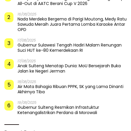
All-Out di AATC Berani Cup V 2026
16/08/2025
2
Nada Merdeka Bergema di Parigi Moutong, Medy Ratu
Sawuda Meraih Juara Pertama Lomba Karaoke Antar
OPD
17/08/2025
3
Gubernur Sulawesi Tengah Hadiri Malam Renungan
Suci HUT ke-80 Kemerdekaan RI
17/08/2025
4
Anak Sulteng Menatap Dunia: MoU Bersejarah Buka
Jalan ke Negeri Jerman
18/08/2025
5
Air Mata Bahagia Ribuan PPPK, SK yang Lama Dinanti
Akhirnya Tiba
19/08/2025
6
Gubernur Sulteng Resmikan Infrastuktur
Ketenangalistrikan Perdana di Morowali