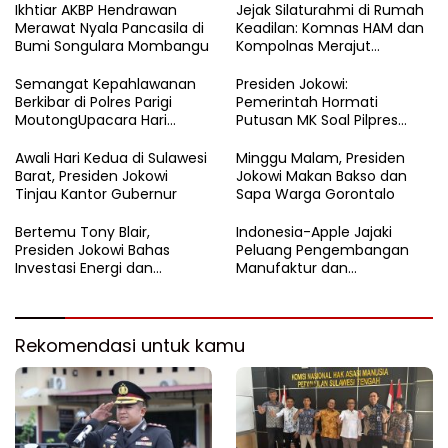
Ikhtiar AKBP Hendrawan
Jejak Silaturahmi di Rumah
Merawat Nyala Pancasila di
Keadilan: Komnas HAM dan
Bumi Songulara Mombangu
Kompolnas Merajut
Pengawasan yang Lebih
Tegas
Semangat Kepahlawanan
Presiden Jokowi:
Berkibar di Polres Parigi
Pemerintah Hormati
MoutongUpacara Hari
Putusan MK Soal Pilpres
Pahlawan Penuhi Lapangan
yang Final dan Mengikat
dengan Nuansa Patriotisme
Awali Hari Kedua di Sulawesi
Minggu Malam, Presiden
Barat, Presiden Jokowi
Jokowi Makan Bakso dan
Tinjau Kantor Gubernur
Sapa Warga Gorontalo
Bertemu Tony Blair,
Indonesia-Apple Jajaki
Presiden Jokowi Bahas
Peluang Pengembangan
Investasi Energi dan
Manufaktur dan
Percepatan Transformasi
Investasi Teknologi
Digital
Rekomendasi untuk kamu