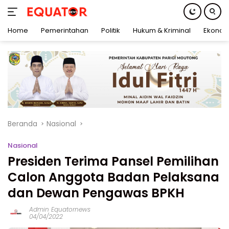
Home
Pemerintahan
Politik
Hukum & Kriminal
Ekonom
Langsung
ke
konten
Beranda
Nasional
Nasional
Presiden Terima Pansel Pemilihan
Calon Anggota Badan Pelaksana
dan Dewan Pengawas BPKH
Admin Equatornews
04/04/2022