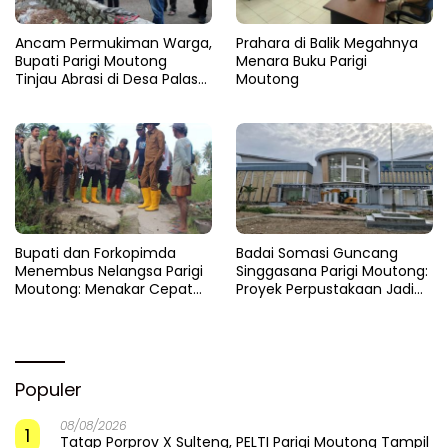
Ancam Permukiman Warga,
Prahara di Balik Megahnya
Bupati Parigi Moutong
Menara Buku Parigi
Tinjau Abrasi di Desa Palasa
Moutong
dan Minta Penanganan
Cepat
​Bupati dan Forkopimda
Badai Somasi Guncang
Menembus Nelangsa Parigi
Singgasana Parigi Moutong:
Moutong: Menakar Cepat
Proyek Perpustakaan Jadi
Pemulihan di Altar Sinergi
Api Dalam Sekam
Populer
08/08/2026
1
Tatap Porprov X Sulteng, PELTI Parigi Moutong Tampil