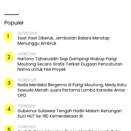
Populer
06/08/2026
1
Saat Pasir Dikeruk, Jembatan Baliara Meratap
Menunggu Ambruk
14/08/2025
2
Hartono Taharuddin Siap Dampingi Wabup Parigi
Moutong Secara Gratis Terkait Dugaan Pencatutan
Nama untuk Fee Proyek
16/08/2025
3
Nada Merdeka Bergema di Parigi Moutong, Medy Ratu
Sawuda Meraih Juara Pertama Lomba Karaoke Antar
OPD
17/08/2025
4
Gubernur Sulawesi Tengah Hadiri Malam Renungan
Suci HUT ke-80 Kemerdekaan RI
17/08/2025
5