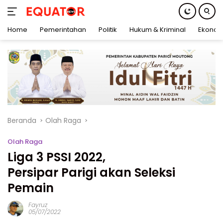
Home
Pemerintahan
Politik
Hukum & Kriminal
Ekonom
Langsung
ke
konten
Beranda
Olah Raga
Olah Raga
Liga 3 PSSI 2022,
Persipar Parigi akan Seleksi
Pemain
Fayruz
05/07/2022