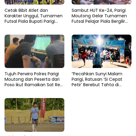
Cetak Bibit Atlet dan
Sambut HUT Ke-24, Parigi
Karakter Unggul, Turnamen
Moutong Gelar Turnamen
Futsal Piala Bupati Parigi
Futsal Pelajar Piala Bergilir
Moutong 2026 Resmi
Bupati Total Hadiah Rp72
Ditutup
Juta
Tujuh Perwira Polres Parigi
“Pecahkan Sunyi Malam
Moutong dan Peserta dari
Parigi, Ratusan ‘Si Cepat
Poso ikut Ramaikan Sat Res
Petir’ Berebut Tahta di
Narkoba E-Football
Lintasan Bintang Delapan
Belas”