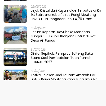
02/08/2026
Jejak Kristal dari Kayumalue Terputus di Km
14: Satresnarkoba Polres Parigi Moutong
Bekuk Dua Pengedar Sabu 4,79 Gram
02/08/2026
Forum Koperasi Kayuboko Menahan
Sungai: 500 Kubik Bronjong untuk “Luka”
Desa Air Panas
31/07/2026
Dinilai Sepihak, Pemprov Sulteng Buka
Suara Soal Pembatalan Tuan Rumah
FORNAS 2027
30/07/2026
Ketika Selokan Jadi Lautan: Amarah LMP
untuk Parigi Moutong yang Lupa Ilmu Air
29/07/2026
Meretas Jalan Mustika Hijau Berduri:
Faradiba Zaenong Rintis Gerbang Fuzhou
Untuk Hasil Bumi Sulteng