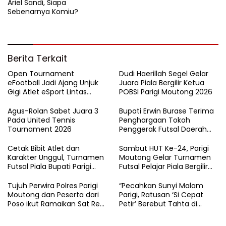
Ariel Sandi, Siapa
Sebenarnya Komiu?
Berita Terkait
Open Tournament
Dudi Haerillah Segel Gelar
eFootball Jadi Ajang Unjuk
Juara Piala Bergilir Ketua
Gigi Atlet eSport Lintas
POBSI Parigi Moutong 2026
Kabupaten di Sulteng
Agus-Rolan Sabet Juara 3
Bupati Erwin Burase Terima
Pada United Tennis
Penghargaan Tokoh
Tournament 2026
Penggerak Futsal Daerah
Saat Gelar Futsal Antar
Pelajar
Cetak Bibit Atlet dan
Sambut HUT Ke-24, Parigi
Karakter Unggul, Turnamen
Moutong Gelar Turnamen
Futsal Piala Bupati Parigi
Futsal Pelajar Piala Bergilir
Moutong 2026 Resmi
Bupati Total Hadiah Rp72
Ditutup
Juta
Tujuh Perwira Polres Parigi
“Pecahkan Sunyi Malam
Moutong dan Peserta dari
Parigi, Ratusan ‘Si Cepat
Poso ikut Ramaikan Sat Res
Petir’ Berebut Tahta di
Narkoba E-Football
Lintasan Bintang Delapan
Belas”