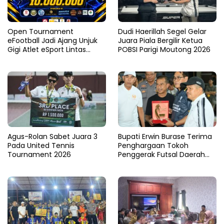
Open Tournament
Dudi Haerillah Segel Gelar
eFootball Jadi Ajang Unjuk
Juara Piala Bergilir Ketua
Gigi Atlet eSport Lintas
POBSI Parigi Moutong 2026
Kabupaten di Sulteng
Agus-Rolan Sabet Juara 3
Bupati Erwin Burase Terima
Pada United Tennis
Penghargaan Tokoh
Tournament 2026
Penggerak Futsal Daerah
Saat Gelar Futsal Antar
Pelajar