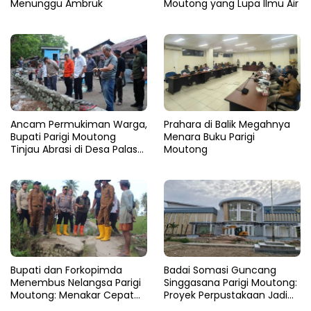
Menunggu Ambruk
Moutong yang Lupa Ilmu Air
Ancam Permukiman Warga,
Prahara di Balik Megahnya
Bupati Parigi Moutong
Menara Buku Parigi
Tinjau Abrasi di Desa Palasa
Moutong
dan Minta Penanganan
Cepat
​Bupati dan Forkopimda
Badai Somasi Guncang
Menembus Nelangsa Parigi
Singgasana Parigi Moutong:
Moutong: Menakar Cepat
Proyek Perpustakaan Jadi
Pemulihan di Altar Sinergi
Api Dalam Sekam