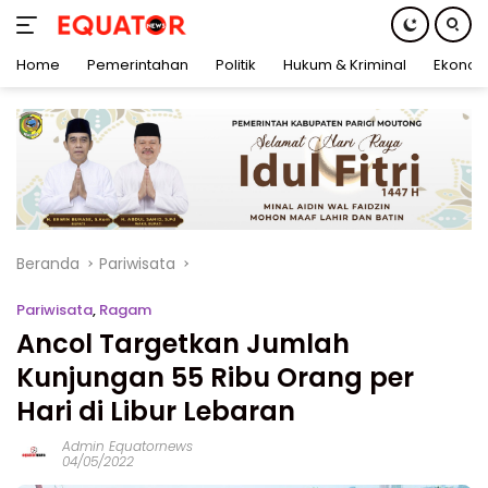
Home
Pemerintahan
Politik
Hukum & Kriminal
Ekonom
Langsung
ke
konten
Beranda
Pariwisata
Pariwisata
,
Ragam
Ancol Targetkan Jumlah
Kunjungan 55 Ribu Orang per
Hari di Libur Lebaran
Admin Equatornews
04/05/2022