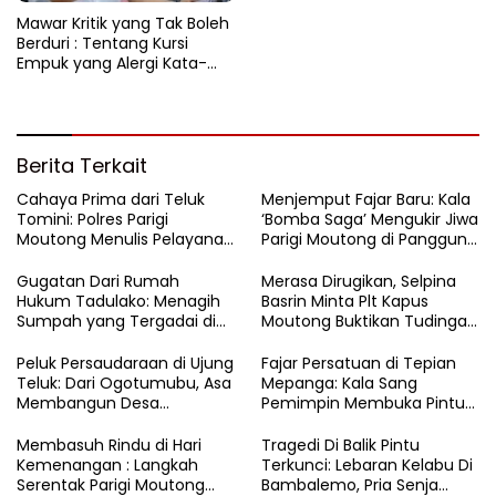
Mawar Kritik yang Tak Boleh
Berduri : Tentang Kursi
Empuk yang Alergi Kata-
Kata
Berita Terkait
Cahaya Prima dari Teluk
Menjemput Fajar Baru: Kala
Tomini: Polres Parigi
‘Bomba Saga’ Mengukir Jiwa
Moutong Menulis Pelayanan
Parigi Moutong di Panggung
dengan Hati di Panggung
MTQ Sulteng
Rupatama Polda
Gugatan Dari Rumah
Merasa Dirugikan, Selpina
Hukum Tadulako: Menagih
Basrin Minta Plt Kapus
Sumpah yang Tergadai di
Moutong Buktikan Tudingan
Lingkaran Tambang Parigi
Soal Aliran Dana Tambang
Moutong
Peluk Persaudaraan di Ujung
Fajar Persatuan di Tepian
Teluk: Dari Ogotumubu, Asa
Mepanga: Kala Sang
Membangun Desa
Pemimpin Membuka Pintu
Dinyalakan
Hati
​Membasuh Rindu di Hari
Tragedi Di Balik Pintu
Kemenangan : Langkah
Terkunci: Lebaran Kelabu Di
Serentak Parigi Moutong
Bambalemo, Pria Senja