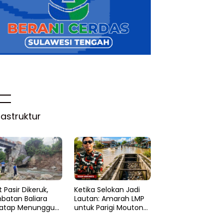
rastruktur
 Pasir Dikeruk,
Ketika Selokan Jadi
batan Baliara
Lautan: Amarah LMP
atap Menunggu
untuk Parigi Moutong
ruk
yang Lupa Ilmu Air