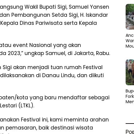
angsung Wakil Bupati Sigi, Samuel Yansen
 dan Pembangunan Setda Sigi, H. Iskandar
 Kepala Dinas Pariwisata serta Kepala
Anc
Warg
atau event Nasional yang akan
Mou
Abra
da 2023,” ungkap Samuel, di Jakarta, Rabu.
dan
Pen
Sigi akan menjadi tuan rumah Festival
 dilaksanakan di Danau Lindu, dan diikuti
​Bup
For
upaten/kota yang baru mendaftar sebagai
Men
stari (LTKL).
Par
Men
Pemu
sanakan Festival ini, kami meminta arahan
Sine
 pemasaran, baik destinasi wisata
Po