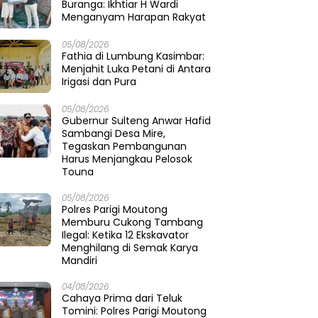
Buranga: Ikhtiar H Wardi
Menganyam Harapan Rakyat
05/08/2026
Fathia di Lumbung Kasimbar:
Menjahit Luka Petani di Antara
Irigasi dan Pura
05/08/2026
Gubernur Sulteng Anwar Hafid
Sambangi Desa Mire,
Tegaskan Pembangunan
Harus Menjangkau Pelosok
Touna
05/08/2026
Polres Parigi Moutong
Memburu Cukong Tambang
Ilegal: Ketika 12 Ekskavator
Menghilang di Semak Karya
Mandiri
04/08/2026
Cahaya Prima dari Teluk
Tomini: Polres Parigi Moutong