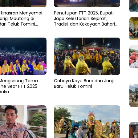
lfinasran Menyemai
Penutupan FTT 2025, Bupati:
arigi Moutong di
Jaga Kelestarian Sejarah,
dari Teluk Tomini
Tradisi, dan Kekayaan Bahari
arum Durian
Daerah
a
Mengusung Tema
Cahaya Kayu Bura dan Janji
The Sea” FTT 2025
Baru Teluk Tomini
buka