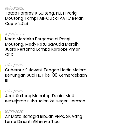
08/08/2026
Tatap Porprov X Sulteng, PELTI Parigi
Moutong Tampil All-Out di AATC Berani
Cup V 2026
16/08/2025
Nada Merdeka Bergema di Parigi
Moutong, Medy Ratu Sawuda Meraih
Juara Pertama Lomba Karaoke Antar
OPD
17/08/2025
Gubernur Sulawesi Tengah Hadiri Malam
Renungan Suci HUT ke-80 Kemerdekaan
RI
17/08/2025
Anak Sulteng Menatap Dunia: MoU
Bersejarah Buka Jalan ke Negeri Jerman
18/08/2025
Air Mata Bahagia Ribuan PPPK, SK yang
Lama Dinanti Akhirnya Tiba