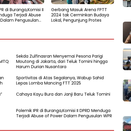
PR di Buranga,Komisi II
Gerbang Masuk Arena FPTT
duga Terjadi Abuse
2024 tak Cerminkan Budaya
 Dalam Pengusulan
Lokal, Pengunjung Protes
Sekda Zulfinasran Menyemai Pesona Parigi
 MTQ
Moutong di Jakarta, dari Teluk Tomini hingga
Harum Durian Nusantara
an
Sportivitas di Atas Segalanya, Wabup Sahid
ah
Lepas Lomba Mancing FTT 2025
”
Cahaya Kayu Bura dan Janji Baru Teluk Tomini
Polemik IPR di Buranga,Komisi II DPRD Menduga
Terjadi Abuse of Power Dalam Pengusulan WPR