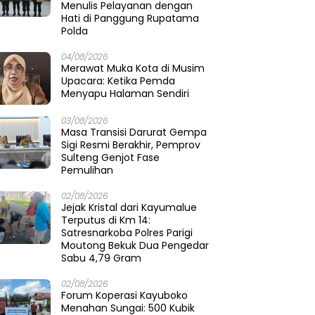
Menulis Pelayanan dengan
Hati di Panggung Rupatama
Polda
04/08/2026
Merawat Muka Kota di Musim
Upacara: Ketika Pemda
Menyapu Halaman Sendiri
03/08/2026
Masa Transisi Darurat Gempa
Sigi Resmi Berakhir, Pemprov
Sulteng Genjot Fase
Pemulihan
02/08/2026
Jejak Kristal dari Kayumalue
Terputus di Km 14:
Satresnarkoba Polres Parigi
Moutong Bekuk Dua Pengedar
Sabu 4,79 Gram
02/08/2026
Forum Koperasi Kayuboko
Menahan Sungai: 500 Kubik