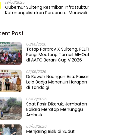
19/08/2025
Gubernur Sulteng Resmikan Infrastuktur
Ketenangalistrikan Perdana di Morowali
cent Post
08/08/2026
Tatap Porprov X Sulteng, PELTI
Parigi Moutong Tampil All-Out
di AATC Berani Cup V 2026
08/08/2026
Di Bawah Naungan Asa: Faisan
Lelo Badja Menenun Harapan
di Tandaigi
06/08/2026
Saat Pasir Dikeruk, Jembatan
Baliara Meratap Menunggu
Ambruk
06/08/2026
Menjaring Bisik di Sudut