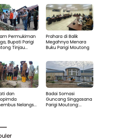
am Permukiman
Prahara di Balik
a, Bupati Parigi
Megahnya Menara
tong Tinjau
Buku Parigi Moutong
si di Desa Palasa
 Minta
anganan Cepat
ati dan
Badai Somasi
kopimda
Guncang Singgasana
embus Nelangsa
Parigi Moutong:
igi Moutong:
Proyek Perpustakaan
akar Cepat
Jadi Api Dalam
lihan di Altar
Sekam
rgi
puler