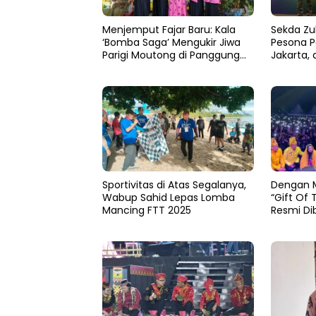
Menjemput Fajar Baru: Kala
Sekda Zu
‘Bomba Saga’ Mengukir Jiwa
Pesona P
Parigi Moutong di Panggung
Jakarta, 
MTQ Sulteng
hingga H
Nusantar
Sportivitas di Atas Segalanya,
Dengan 
Wabup Sahid Lepas Lomba
“Gift Of 
Mancing FTT 2025
Resmi Di