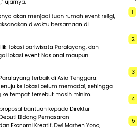
” ujarnya.
1
nanya akan menjadi tuan rumah event religi,
laksanakan diwaktu bersamaan di
2
iki lokasi pariwisata Paralayang, dan
ai lokasi event Nasional maupun
3
 Paralayang terbaik di Asia Tenggara.
enuju ke lokasi belum memadai, sehingga
 ke tempat tersebut masih minim.
4
 proposal bantuan kepada Direktur
 Deputi Bidang Pemasaran
5
an Ekonomi Kreatif, Dwi Marhen Yono,