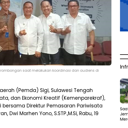
Inf
a rombongan saat melakukan koordinasi dan audiens di
aerah (Pemda) Sigi, Sulawesi Tengah
ata, dan Ekonomi Kreatif (Kemenparekraf),
i bersama Direktur Pemasaran Pariwisata
Saat
, Dwi Marhen Yono, S.STP.,M.Si, Rabu, 19
Jem
Mer
Amb