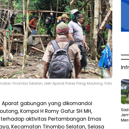
Inf
tan Tinombo Selatan, oleh Aparat Polres Parigi Moutong. Foto
 Aparat gabungan yang dikomandoi
Saat
Moutong, Kompol H Romy Gafur SH MH,
Jem
 terhadap aktivitas Pertambangan Emas
Mer
Amb
 Raya, Kecamatan Tinombo Selatan, Selasa