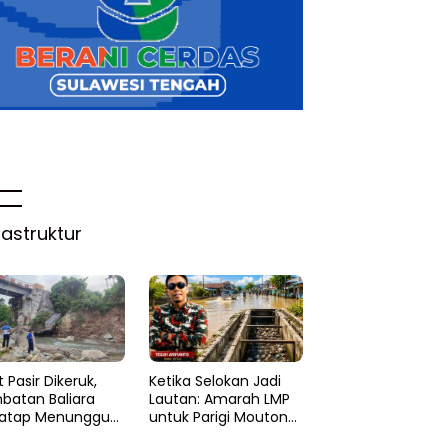
rastruktur
 Pasir Dikeruk,
Ketika Selokan Jadi
batan Baliara
Lautan: Amarah LMP
atap Menunggu
untuk Parigi Moutong
ruk
yang Lupa Ilmu Air