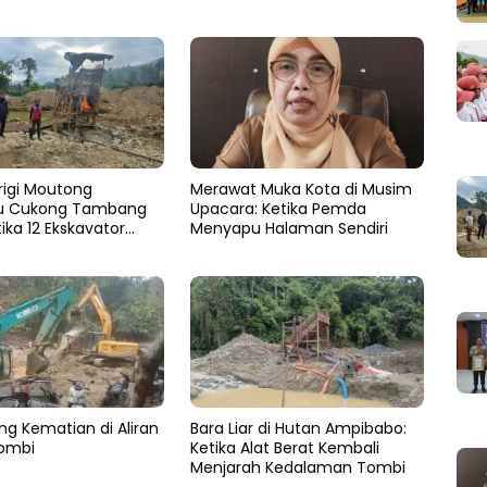
rigi Moutong
Merawat Muka Kota di Musim
 Cukong Tambang
Upacara: Ketika Pemda
tika 12 Ekskavator
Menyapu Halaman Sendiri
ng di Semak Karya
g Kematian di Aliran
Bara Liar di Hutan Ampibabo:
ombi
Ketika Alat Berat Kembali
Menjarah Kedalaman Tombi