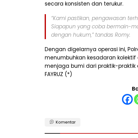
secara konsisten dan terukur.
“Kami pastikan, pengawasan terha
Siapapun yang coba bermain-ma
dengan hukum,” tandas Romy.
Dengan digelarnya operasi ini, Pol
menumbuhkan kesadaran kolektif 
menjaga bumi dari praktik-praktik
FAYRUZ (*)
Ba
Komentar