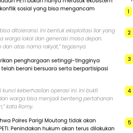
daan PETI bukan hanya merusak ekosistem
 konflik sosial yang bisa mengancam
1
bisa ditoleransi. Ini bentuk eksploitasi liar yang
2
a warga lokal dan generasi masa depan.
dan atas nama rakyat,” tegasnya.
3
rikan penghargaan setinggi-tingginya
lah berani bersuara serta berpartisipasi
4
unci keberhasilan operasi ini. Ini bukti
 dan warga bisa menjadi benteng pertahanan
,” kata Romy.
ahwa Polres Parigi Moutong tidak akan
5
ETI. Penindakan hukum akan terus dilakukan