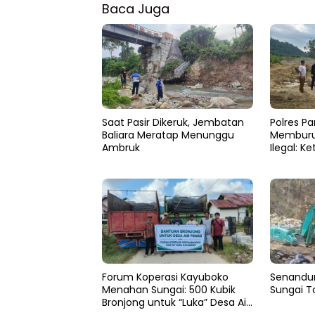
Baca Juga
Polres Pa
Saat Pasir Dikeruk, Jembatan
Memburu
Baliara Meratap Menunggu
Ilegal: Ke
Ambruk
Menghila
Mandiri
Forum Koperasi Kayuboko
Senandun
Menahan Sungai: 500 Kubik
Sungai T
Bronjong untuk “Luka” Desa Air
Panas