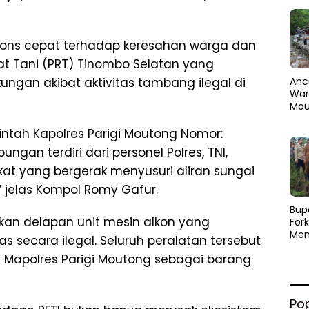
spons cepat terhadap keresahan warga dan
at Tani (PRT) Tinombo Selatan yang
Anc
ngan akibat aktivitas tambang ilegal di
Warg
Mou
Abra
dan
rintah Kapolres Parigi Moutong Nomor:
Pen
bungan terdiri dari personel Polres, TNI,
kat yang bergerak menyusuri aliran sungai
” jelas Kompol Romy Gafur.
​Bup
kan delapan unit mesin alkon yang
For
Men
ecara ilegal. Seluruh peralatan tersebut
Par
 Mapolres Parigi Moutong sebagai barang
Men
Pemu
Sine
Po