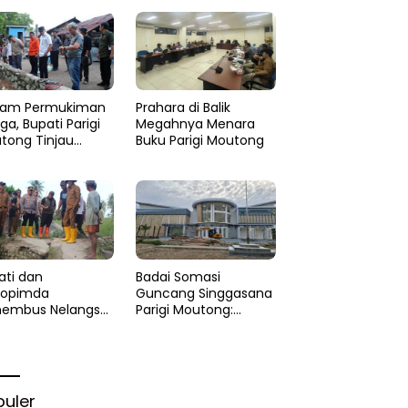
am Permukiman
Prahara di Balik
a, Bupati Parigi
Megahnya Menara
tong Tinjau
Buku Parigi Moutong
si di Desa Palasa
 Minta
anganan Cepat
ati dan
Badai Somasi
kopimda
Guncang Singgasana
embus Nelangsa
Parigi Moutong:
igi Moutong:
Proyek Perpustakaan
akar Cepat
Jadi Api Dalam
lihan di Altar
Sekam
rgi
puler