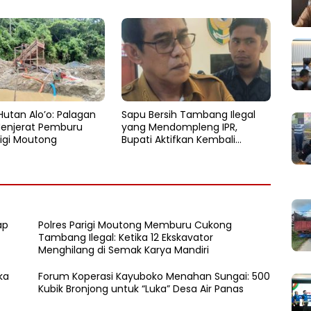
Hutan Alo’o: Palagan
Sapu Bersih Tambang Ilegal
enjerat Pemburu
yang Mendompleng IPR,
igi Moutong
Bupati Aktifkan Kembali
Satgas Tambang
ap
Polres Parigi Moutong Memburu Cukong
Tambang Ilegal: Ketika 12 Ekskavator
Menghilang di Semak Karya Mandiri
ka
Forum Koperasi Kayuboko Menahan Sungai: 500
Kubik Bronjong untuk “Luka” Desa Air Panas