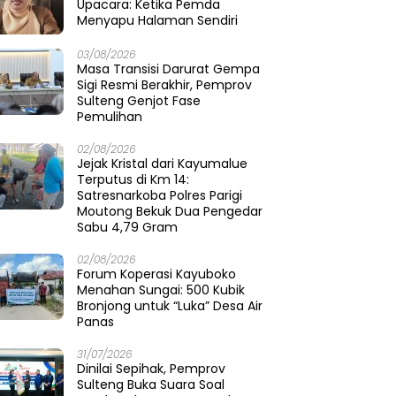
Upacara: Ketika Pemda
Menyapu Halaman Sendiri
03/08/2026
Masa Transisi Darurat Gempa
Sigi Resmi Berakhir, Pemprov
Sulteng Genjot Fase
Pemulihan
02/08/2026
Jejak Kristal dari Kayumalue
Terputus di Km 14:
Satresnarkoba Polres Parigi
Moutong Bekuk Dua Pengedar
Sabu 4,79 Gram
02/08/2026
Forum Koperasi Kayuboko
Menahan Sungai: 500 Kubik
Bronjong untuk “Luka” Desa Air
Panas
31/07/2026
Dinilai Sepihak, Pemprov
Sulteng Buka Suara Soal