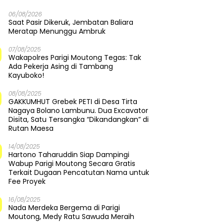
06/08/2026
Saat Pasir Dikeruk, Jembatan Baliara
Meratap Menunggu Ambruk
07/08/2025
Wakapolres Parigi Moutong Tegas: Tak
Ada Pekerja Asing di Tambang
Kayuboko!
08/08/2025
GAKKUMHUT Grebek PETI di Desa Tirta
Nagaya Bolano Lambunu. Dua Excavator
Disita, Satu Tersangka “Dikandangkan” di
Rutan Maesa
14/08/2025
Hartono Taharuddin Siap Dampingi
Wabup Parigi Moutong Secara Gratis
Terkait Dugaan Pencatutan Nama untuk
Fee Proyek
16/08/2025
Nada Merdeka Bergema di Parigi
Moutong, Medy Ratu Sawuda Meraih