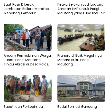
Saat Pasir Dikeruk,
Ketika Selokan Jadi Lautan:
Jembatan Baliara Meratap
Amarah LMP untuk Parigi
Menunggu Ambruk
Moutong yang Lupa Ilmu Air
Ancam Permukiman Warga,
Prahara di Balik Megahnya
Bupati Parigi Moutong
Menara Buku Parigi
Tinjau Abrasi di Desa Palasa
Moutong
dan Minta Penanganan
Cepat
​Bupati dan Forkopimda
Badai Somasi Guncang