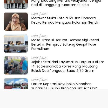
Parigi Moutong Menulis Pelayanan dengan
Hati di Panggung Rupatama Polda
04/08/2026
Merawat Muka Kota di Musim Upacara:
Ketika Pemda Menyapu Halaman Sendiri
03/08/2026
Masa Transisi Darurat Gempa Sigi Resmi
Berakhir, Pemprov Sulteng Genjot Fase
Pemulihan
02/08/2026
Jejak Kristal dari Kayumalue Terputus di Km
14: Satresnarkoba Polres Parigi Moutong
Bekuk Dua Pengedar Sabu 4,79 Gram
02/08/2026
Forum Koperasi Kayuboko Menahan
Sungai: 500 Kubik Bronjong untuk “Luka”
Desa Air Panas
31/07/2026
Dinilai Sepihak, Pemprov Sulteng Buka