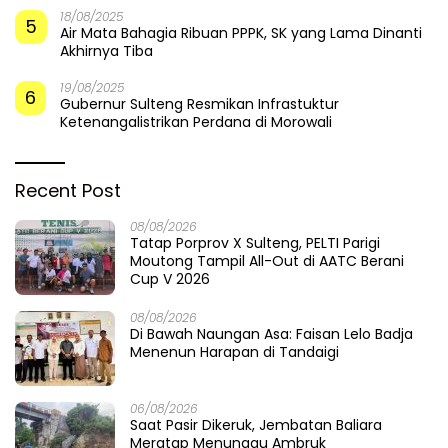
18/08/2025
5
Air Mata Bahagia Ribuan PPPK, SK yang Lama Dinanti
Akhirnya Tiba
19/08/2025
6
Gubernur Sulteng Resmikan Infrastuktur
Ketenangalistrikan Perdana di Morowali
Recent Post
08/08/2026
Tatap Porprov X Sulteng, PELTI Parigi
Moutong Tampil All-Out di AATC Berani
Cup V 2026
08/08/2026
Di Bawah Naungan Asa: Faisan Lelo Badja
Menenun Harapan di Tandaigi
06/08/2026
Saat Pasir Dikeruk, Jembatan Baliara
Meratap Menunggu Ambruk