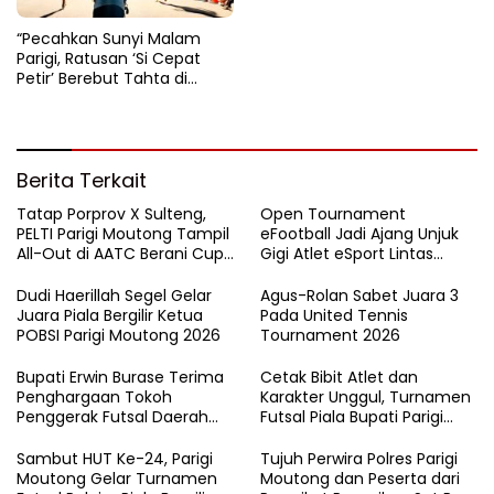
“Pecahkan Sunyi Malam
Parigi, Ratusan ‘Si Cepat
Petir’ Berebut Tahta di
Lintasan Bintang Delapan
Belas”
Berita Terkait
Tatap Porprov X Sulteng,
Open Tournament
PELTI Parigi Moutong Tampil
eFootball Jadi Ajang Unjuk
All-Out di AATC Berani Cup
Gigi Atlet eSport Lintas
V 2026
Kabupaten di Sulteng
Dudi Haerillah Segel Gelar
Agus-Rolan Sabet Juara 3
Juara Piala Bergilir Ketua
Pada United Tennis
POBSI Parigi Moutong 2026
Tournament 2026
Bupati Erwin Burase Terima
Cetak Bibit Atlet dan
Penghargaan Tokoh
Karakter Unggul, Turnamen
Penggerak Futsal Daerah
Futsal Piala Bupati Parigi
Saat Gelar Futsal Antar
Moutong 2026 Resmi
Pelajar
Ditutup
Sambut HUT Ke-24, Parigi
Tujuh Perwira Polres Parigi
Moutong Gelar Turnamen
Moutong dan Peserta dari