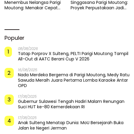
Menembus Nelangsa Parigi
Singgasana Parigi Moutong:
Moutong: Menakar Cepat
Proyek Perpustakaan Jadi
Pemulihan di Altar Sinergi
Api Dalam Sekam
Populer
08/08/2026
1
Tatap Porprov X Sulteng, PELTI Parigi Moutong Tampil
All-Out di AATC Berani Cup V 2026
16/08/2025
2
Nada Merdeka Bergema di Parigi Moutong, Medy Ratu
Sawuda Meraih Juara Pertama Lomba Karaoke Antar
OPD
17/08/2025
3
Gubernur Sulawesi Tengah Hadiri Malam Renungan
Suci HUT ke-80 Kemerdekaan RI
17/08/2025
4
Anak Sulteng Menatap Dunia: MoU Bersejarah Buka
Jalan ke Negeri Jerman