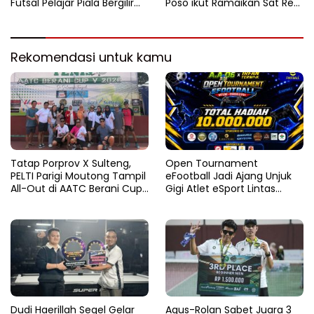
Futsal Pelajar Piala Bergilir
Poso ikut Ramaikan Sat Res
Bupati Total Hadiah Rp72
Narkoba E-Football
Juta
Rekomendasi untuk kamu
Tatap Porprov X Sulteng,
Open Tournament
PELTI Parigi Moutong Tampil
eFootball Jadi Ajang Unjuk
All-Out di AATC Berani Cup
Gigi Atlet eSport Lintas
V 2026
Kabupaten di Sulteng
Dudi Haerillah Segel Gelar
Agus-Rolan Sabet Juara 3