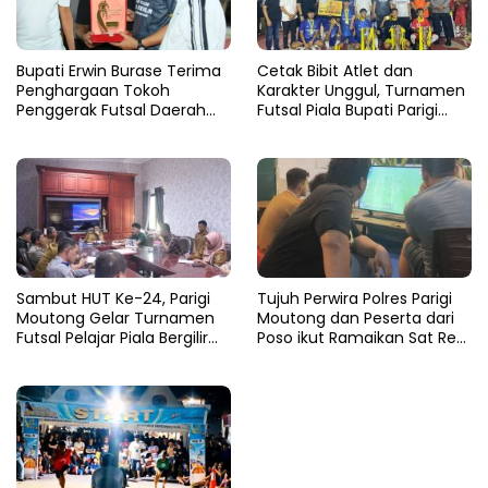
Bupati Erwin Burase Terima
Cetak Bibit Atlet dan
Penghargaan Tokoh
Karakter Unggul, Turnamen
Penggerak Futsal Daerah
Futsal Piala Bupati Parigi
Saat Gelar Futsal Antar
Moutong 2026 Resmi
Pelajar
Ditutup
Sambut HUT Ke-24, Parigi
Tujuh Perwira Polres Parigi
Moutong Gelar Turnamen
Moutong dan Peserta dari
Futsal Pelajar Piala Bergilir
Poso ikut Ramaikan Sat Res
Bupati Total Hadiah Rp72
Narkoba E-Football
Juta