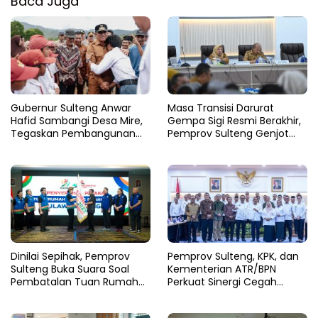
Baca Juga
Gubernur Sulteng Anwar
Masa Transisi Darurat
Hafid Sambangi Desa Mire,
Gempa Sigi Resmi Berakhir,
Tegaskan Pembangunan
Pemprov Sulteng Genjot
Harus Menjangkau Pelosok
Fase Pemulihan
Touna
Dinilai Sepihak, Pemprov
Pemprov Sulteng, KPK, dan
Sulteng Buka Suara Soal
Kementerian ATR/BPN
Pembatalan Tuan Rumah
Perkuat Sinergi Cegah
FORNAS 2027
Korupsi Sektor Pertanahan