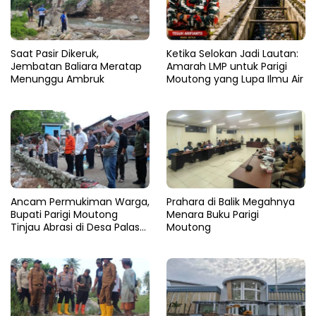
Saat Pasir Dikeruk,
Ketika Selokan Jadi Lautan:
Jembatan Baliara Meratap
Amarah LMP untuk Parigi
Menunggu Ambruk
Moutong yang Lupa Ilmu Air
Ancam Permukiman Warga,
Prahara di Balik Megahnya
Bupati Parigi Moutong
Menara Buku Parigi
Tinjau Abrasi di Desa Palasa
Moutong
dan Minta Penanganan
Cepat