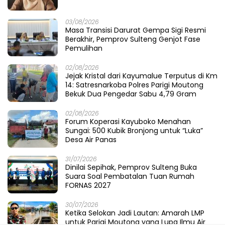
03/08/2026
Masa Transisi Darurat Gempa Sigi Resmi
Berakhir, Pemprov Sulteng Genjot Fase
Pemulihan
02/08/2026
Jejak Kristal dari Kayumalue Terputus di Km
14: Satresnarkoba Polres Parigi Moutong
Bekuk Dua Pengedar Sabu 4,79 Gram
02/08/2026
Forum Koperasi Kayuboko Menahan
Sungai: 500 Kubik Bronjong untuk “Luka”
Desa Air Panas
31/07/2026
Dinilai Sepihak, Pemprov Sulteng Buka
Suara Soal Pembatalan Tuan Rumah
FORNAS 2027
30/07/2026
Ketika Selokan Jadi Lautan: Amarah LMP
untuk Parigi Moutong yang Lupa Ilmu Air