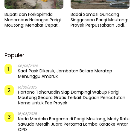
​Bupati dan Forkopimda
Badai Somasi Guncang
Menembus Nelangsa Parigi
Singgasana Parigi Moutong:
Moutong: Menakar Cepat
Proyek Perpustakaan Jadi
Pemulihan di Altar Sinergi
Api Dalam Sekam
Populer
06/08/2026
1
Saat Pasir Dikeruk, Jembatan Baliara Meratap
Menunggu Ambruk
14/08/2025
2
Hartono Taharuddin Siap Dampingi Wabup Parigi
Moutong Secara Gratis Terkait Dugaan Pencatutan
Nama untuk Fee Proyek
16/08/2025
3
Nada Merdeka Bergema di Parigi Moutong, Medy Ratu
Sawuda Meraih Juara Pertama Lomba Karaoke Antar
OPD