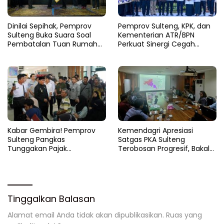
Dinilai Sepihak, Pemprov
Pemprov Sulteng, KPK, dan
Sulteng Buka Suara Soal
Kementerian ATR/BPN
Pembatalan Tuan Rumah
Perkuat Sinergi Cegah
FORNAS 2027
Korupsi Sektor Pertanahan
Kabar Gembira! Pemprov
Kemendagri Apresiasi
Sulteng Pangkas
Satgas PKA Sulteng
Tunggakan Pajak
Terobosan Progresif, Bakal
Kendaraan Hingga 50
Dijadikan Pilot Project
Persen
Nasional
Tinggalkan Balasan
Alamat email Anda tidak akan dipublikasikan.
Ruas yang