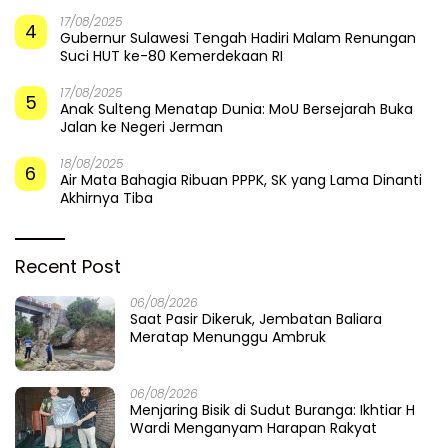
17/08/2025
4
Gubernur Sulawesi Tengah Hadiri Malam Renungan
Suci HUT ke-80 Kemerdekaan RI
17/08/2025
5
Anak Sulteng Menatap Dunia: MoU Bersejarah Buka
Jalan ke Negeri Jerman
18/08/2025
6
Air Mata Bahagia Ribuan PPPK, SK yang Lama Dinanti
Akhirnya Tiba
Recent Post
06/08/2026
Saat Pasir Dikeruk, Jembatan Baliara
Meratap Menunggu Ambruk
06/08/2026
Menjaring Bisik di Sudut Buranga: Ikhtiar H
Wardi Menganyam Harapan Rakyat