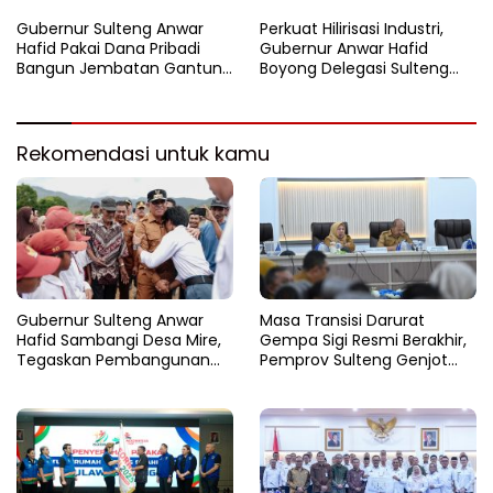
Kendaraan Hingga 50
Dijadikan Pilot Project
Persen
Nasional
Gubernur Sulteng Anwar
Perkuat Hilirisasi Industri,
Hafid Pakai Dana Pribadi
Gubernur Anwar Hafid
Bangun Jembatan Gantung
Boyong Delegasi Sulteng
di Batui Selatan
Jajaki Kemitraan Investasi di
Sichuan
Rekomendasi untuk kamu
Gubernur Sulteng Anwar
Masa Transisi Darurat
Hafid Sambangi Desa Mire,
Gempa Sigi Resmi Berakhir,
Tegaskan Pembangunan
Pemprov Sulteng Genjot
Harus Menjangkau Pelosok
Fase Pemulihan
Touna