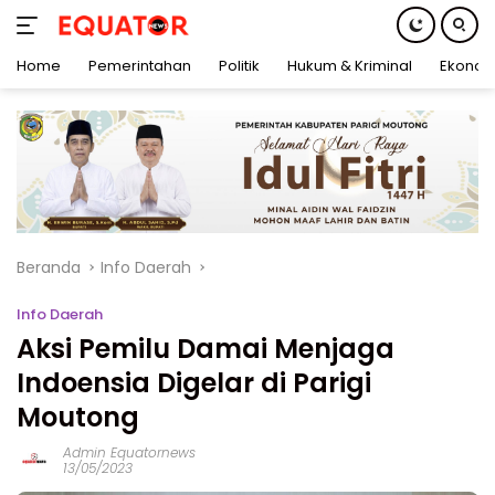
Home
Pemerintahan
Politik
Hukum & Kriminal
Ekonom
Langsung
ke
konten
Beranda
Info Daerah
Info Daerah
Aksi Pemilu Damai Menjaga
Indoensia Digelar di Parigi
Moutong
Admin Equatornews
13/05/2023