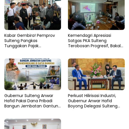
Kabar Gembira! Pemprov
Kemendagri Apresiasi
Sulteng Pangkas
Satgas PKA Sulteng
Tunggakan Pajak
Terobosan Progresif, Bakal
Kendaraan Hingga 50
Dijadikan Pilot Project
Persen
Nasional
Gubernur Sulteng Anwar
Perkuat Hilirisasi Industri,
Hafid Pakai Dana Pribadi
Gubernur Anwar Hafid
Bangun Jembatan Gantung
Boyong Delegasi Sulteng
di Batui Selatan
Jajaki Kemitraan Investasi di
Sichuan