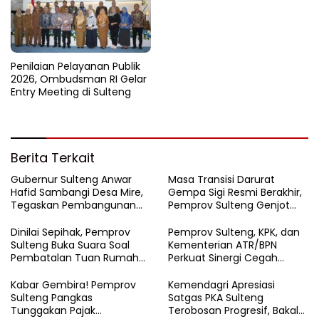
Penilaian Pelayanan Publik
2026, Ombudsman RI Gelar
Entry Meeting di Sulteng
Berita Terkait
Gubernur Sulteng Anwar
Masa Transisi Darurat
Hafid Sambangi Desa Mire,
Gempa Sigi Resmi Berakhir,
Tegaskan Pembangunan
Pemprov Sulteng Genjot
Harus Menjangkau Pelosok
Fase Pemulihan
Touna
Dinilai Sepihak, Pemprov
Pemprov Sulteng, KPK, dan
Sulteng Buka Suara Soal
Kementerian ATR/BPN
Pembatalan Tuan Rumah
Perkuat Sinergi Cegah
FORNAS 2027
Korupsi Sektor Pertanahan
Kabar Gembira! Pemprov
Kemendagri Apresiasi
Sulteng Pangkas
Satgas PKA Sulteng
Tunggakan Pajak
Terobosan Progresif, Bakal