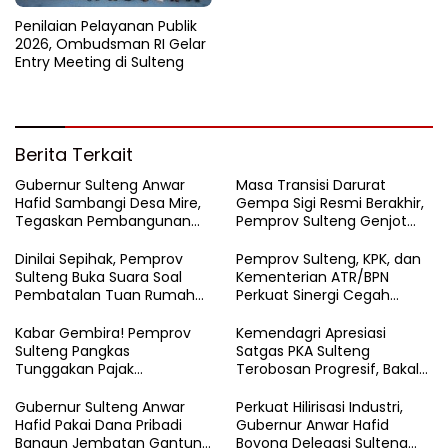
Penilaian Pelayanan Publik
2026, Ombudsman RI Gelar
Entry Meeting di Sulteng
Berita Terkait
Gubernur Sulteng Anwar
Masa Transisi Darurat
Hafid Sambangi Desa Mire,
Gempa Sigi Resmi Berakhir,
Tegaskan Pembangunan
Pemprov Sulteng Genjot
Harus Menjangkau Pelosok
Fase Pemulihan
Touna
Dinilai Sepihak, Pemprov
Pemprov Sulteng, KPK, dan
Sulteng Buka Suara Soal
Kementerian ATR/BPN
Pembatalan Tuan Rumah
Perkuat Sinergi Cegah
FORNAS 2027
Korupsi Sektor Pertanahan
Kabar Gembira! Pemprov
Kemendagri Apresiasi
Sulteng Pangkas
Satgas PKA Sulteng
Tunggakan Pajak
Terobosan Progresif, Bakal
Kendaraan Hingga 50
Dijadikan Pilot Project
Persen
Nasional
Gubernur Sulteng Anwar
Perkuat Hilirisasi Industri,
Hafid Pakai Dana Pribadi
Gubernur Anwar Hafid
Bangun Jembatan Gantung
Boyong Delegasi Sulteng