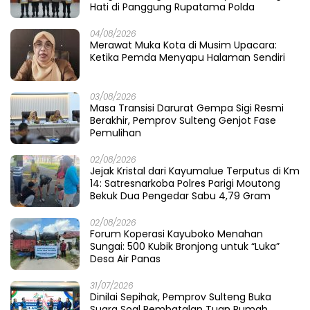
Hati di Panggung Rupatama Polda
04/08/2026
Merawat Muka Kota di Musim Upacara:
Ketika Pemda Menyapu Halaman Sendiri
03/08/2026
Masa Transisi Darurat Gempa Sigi Resmi
Berakhir, Pemprov Sulteng Genjot Fase
Pemulihan
02/08/2026
Jejak Kristal dari Kayumalue Terputus di Km
14: Satresnarkoba Polres Parigi Moutong
Bekuk Dua Pengedar Sabu 4,79 Gram
02/08/2026
Forum Koperasi Kayuboko Menahan
Sungai: 500 Kubik Bronjong untuk “Luka”
Desa Air Panas
31/07/2026
Dinilai Sepihak, Pemprov Sulteng Buka
Suara Soal Pembatalan Tuan Rumah