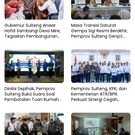
Gubernur Sulteng Anwar
Masa Transisi Darurat
Hafid Sambangi Desa Mire,
Gempa Sigi Resmi Berakhir,
Tegaskan Pembangunan
Pemprov Sulteng Genjot
Harus Menjangkau Pelosok
Fase Pemulihan
Touna
Dinilai Sepihak, Pemprov
Pemprov Sulteng, KPK, dan
Sulteng Buka Suara Soal
Kementerian ATR/BPN
Pembatalan Tuan Rumah
Perkuat Sinergi Cegah
FORNAS 2027
Korupsi Sektor Pertanahan