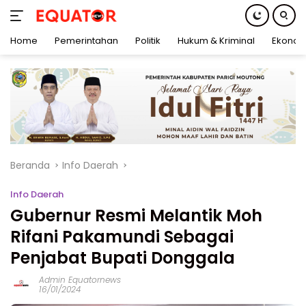
Home
Pemerintahan
Politik
Hukum & Kriminal
Ekonom
Langsung
ke
konten
Beranda
Info Daerah
Info Daerah
Gubernur Resmi Melantik Moh
Rifani Pakamundi Sebagai
Penjabat Bupati Donggala
Admin Equatornews
16/01/2024