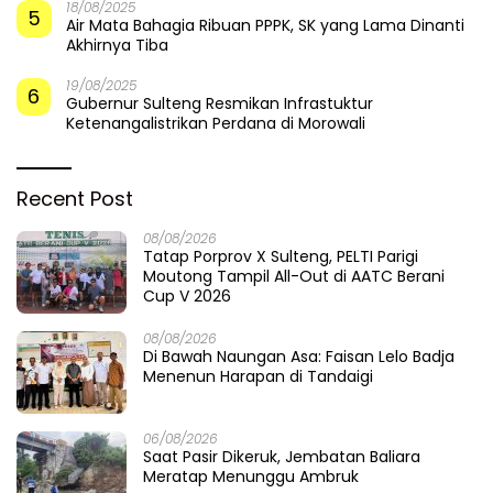
18/08/2025
5
Air Mata Bahagia Ribuan PPPK, SK yang Lama Dinanti
Akhirnya Tiba
19/08/2025
6
Gubernur Sulteng Resmikan Infrastuktur
Ketenangalistrikan Perdana di Morowali
Recent Post
08/08/2026
Tatap Porprov X Sulteng, PELTI Parigi
Moutong Tampil All-Out di AATC Berani
Cup V 2026
08/08/2026
Di Bawah Naungan Asa: Faisan Lelo Badja
Menenun Harapan di Tandaigi
06/08/2026
Saat Pasir Dikeruk, Jembatan Baliara
Meratap Menunggu Ambruk