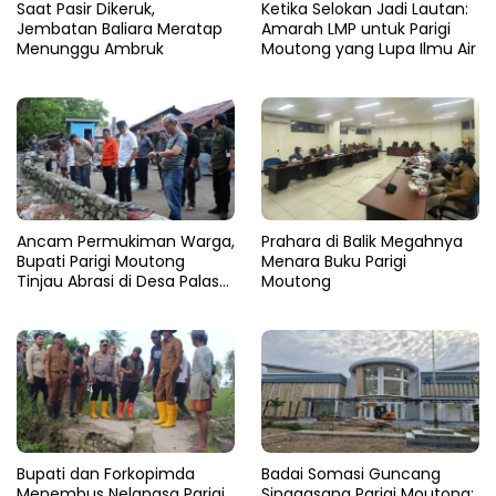
Saat Pasir Dikeruk,
Ketika Selokan Jadi Lautan:
Jembatan Baliara Meratap
Amarah LMP untuk Parigi
Menunggu Ambruk
Moutong yang Lupa Ilmu Air
Ancam Permukiman Warga,
Prahara di Balik Megahnya
Bupati Parigi Moutong
Menara Buku Parigi
Tinjau Abrasi di Desa Palasa
Moutong
dan Minta Penanganan
Cepat
​Bupati dan Forkopimda
Badai Somasi Guncang
Menembus Nelangsa Parigi
Singgasana Parigi Moutong: