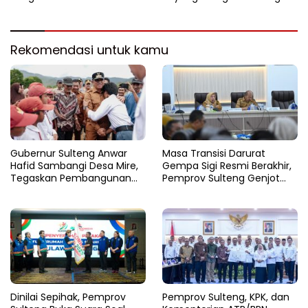
di Batui Selatan
Jajaki Kemitraan Investasi di
Sichuan
Rekomendasi untuk kamu
Gubernur Sulteng Anwar
Masa Transisi Darurat
Hafid Sambangi Desa Mire,
Gempa Sigi Resmi Berakhir,
Tegaskan Pembangunan
Pemprov Sulteng Genjot
Harus Menjangkau Pelosok
Fase Pemulihan
Touna
Dinilai Sepihak, Pemprov
Pemprov Sulteng, KPK, dan