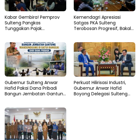
Kabar Gembira! Pemprov
Kemendagri Apresiasi
Sulteng Pangkas
Satgas PKA Sulteng
Tunggakan Pajak
Terobosan Progresif, Bakal
Kendaraan Hingga 50
Dijadikan Pilot Project
Persen
Nasional
Gubernur Sulteng Anwar
Perkuat Hilirisasi Industri,
Hafid Pakai Dana Pribadi
Gubernur Anwar Hafid
Bangun Jembatan Gantung
Boyong Delegasi Sulteng
di Batui Selatan
Jajaki Kemitraan Investasi di
Sichuan