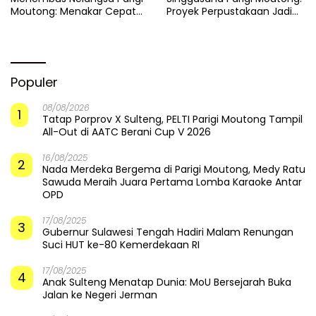
Moutong: Menakar Cepat
Proyek Perpustakaan Jadi
Pemulihan di Altar Sinergi
Api Dalam Sekam
Populer
08/08/2026
1
Tatap Porprov X Sulteng, PELTI Parigi Moutong Tampil
All-Out di AATC Berani Cup V 2026
16/08/2025
2
Nada Merdeka Bergema di Parigi Moutong, Medy Ratu
Sawuda Meraih Juara Pertama Lomba Karaoke Antar
OPD
17/08/2025
3
Gubernur Sulawesi Tengah Hadiri Malam Renungan
Suci HUT ke-80 Kemerdekaan RI
17/08/2025
4
Anak Sulteng Menatap Dunia: MoU Bersejarah Buka
Jalan ke Negeri Jerman