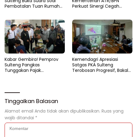
Sulteng Buka Suara Soal
Kementerian ATR/BPN
Pembatalan Tuan Rumah
Perkuat Sinergi Cegah
FORNAS 2027
Korupsi Sektor Pertanahan
Kabar Gembira! Pemprov
Kemendagri Apresiasi
Sulteng Pangkas
Satgas PKA Sulteng
Tunggakan Pajak
Terobosan Progresif, Bakal
Kendaraan Hingga 50
Dijadikan Pilot Project
Persen
Nasional
Tinggalkan Balasan
Alamat email Anda tidak akan dipublikasikan.
Ruas yang
wajib ditandai
*