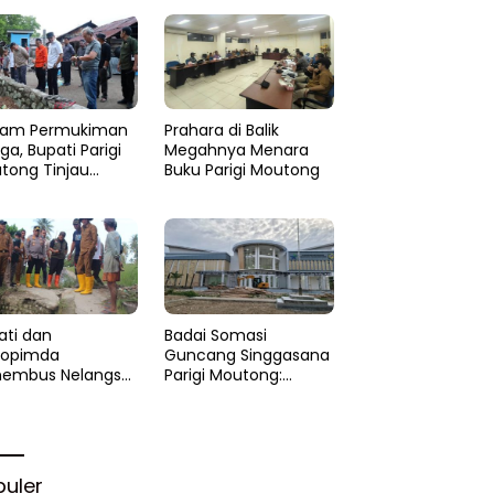
am Permukiman
Prahara di Balik
a, Bupati Parigi
Megahnya Menara
tong Tinjau
Buku Parigi Moutong
si di Desa Palasa
 Minta
anganan Cepat
ati dan
Badai Somasi
kopimda
Guncang Singgasana
embus Nelangsa
Parigi Moutong:
igi Moutong:
Proyek Perpustakaan
akar Cepat
Jadi Api Dalam
lihan di Altar
Sekam
rgi
puler