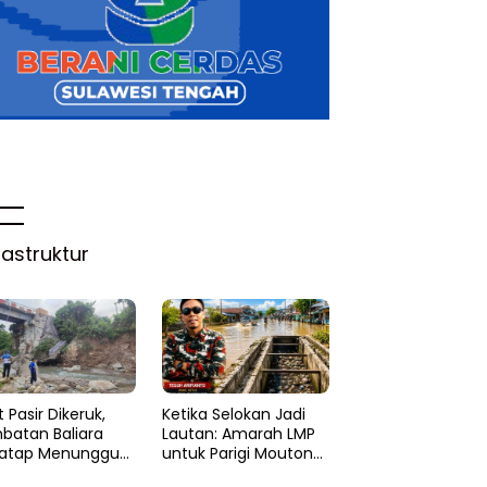
rastruktur
 Pasir Dikeruk,
Ketika Selokan Jadi
batan Baliara
Lautan: Amarah LMP
atap Menunggu
untuk Parigi Moutong
ruk
yang Lupa Ilmu Air