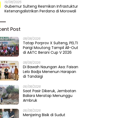
19/08/2025
Gubernur Sulteng Resmikan Infrastuktur
Ketenangalistrikan Perdana di Morowali
cent Post
08/08/2026
Tatap Porprov X Sulteng, PELTI
Parigi Moutong Tampil All-Out
di AATC Berani Cup V 2026
08/08/2026
Di Bawah Naungan Asa: Faisan
Lelo Badja Menenun Harapan
di Tandaigi
06/08/2026
Saat Pasir Dikeruk, Jembatan
Baliara Meratap Menunggu
Ambruk
06/08/2026
Menjaring Bisik di Sudut