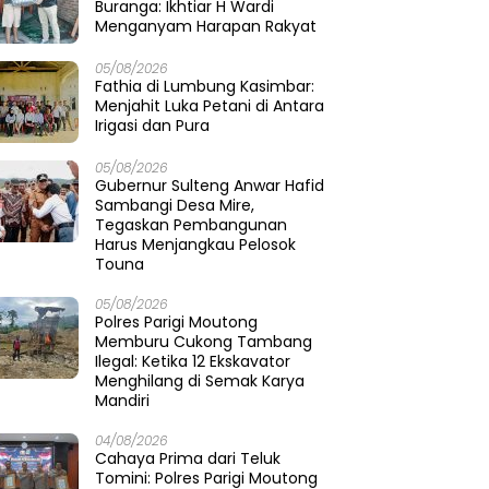
Buranga: Ikhtiar H Wardi
Menganyam Harapan Rakyat
05/08/2026
Fathia di Lumbung Kasimbar:
Menjahit Luka Petani di Antara
Irigasi dan Pura
05/08/2026
Gubernur Sulteng Anwar Hafid
Sambangi Desa Mire,
Tegaskan Pembangunan
Harus Menjangkau Pelosok
Touna
05/08/2026
Polres Parigi Moutong
Memburu Cukong Tambang
Ilegal: Ketika 12 Ekskavator
Menghilang di Semak Karya
Mandiri
04/08/2026
Cahaya Prima dari Teluk
Tomini: Polres Parigi Moutong