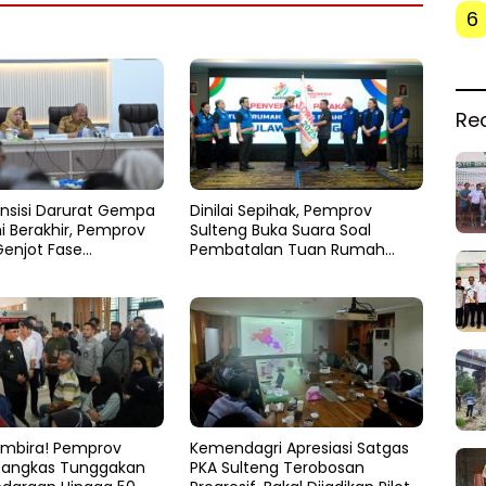
6
Re
nsisi Darurat Gempa
Dinilai Sepihak, Pemprov
i Berakhir, Pemprov
Sulteng Buka Suara Soal
Genjot Fase
Pembatalan Tuan Rumah
an
FORNAS 2027
mbira! Pemprov
Kemendagri Apresiasi Satgas
Pangkas Tunggakan
PKA Sulteng Terobosan