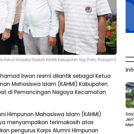
ai Ketua Maajelis Daerah KAHMI Kabupaten Sigi (Foto: Prokopim)
Inf
ohamad Irwan resmi dilantik sebagai Ketua
punan Mahasiswa Islam (KAHMI) Kabupaten
empat di Pemancingan Nagaya Kecamatan
umni Himpunan Mahasiswa Islam (KAHMI)
Saat
Jem
ya menyampaikan terimakasih atas
Mer
ikan pengurus Korps Alumni Himpunan
Amb