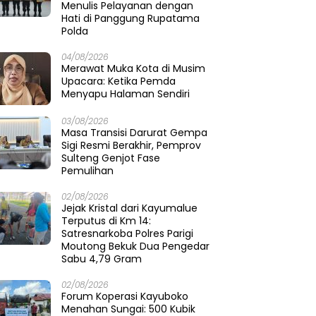
Menulis Pelayanan dengan
Hati di Panggung Rupatama
Polda
04/08/2026
Merawat Muka Kota di Musim
Upacara: Ketika Pemda
Menyapu Halaman Sendiri
03/08/2026
Masa Transisi Darurat Gempa
Sigi Resmi Berakhir, Pemprov
Sulteng Genjot Fase
Pemulihan
02/08/2026
Jejak Kristal dari Kayumalue
Terputus di Km 14:
Satresnarkoba Polres Parigi
Moutong Bekuk Dua Pengedar
Sabu 4,79 Gram
02/08/2026
Forum Koperasi Kayuboko
Menahan Sungai: 500 Kubik