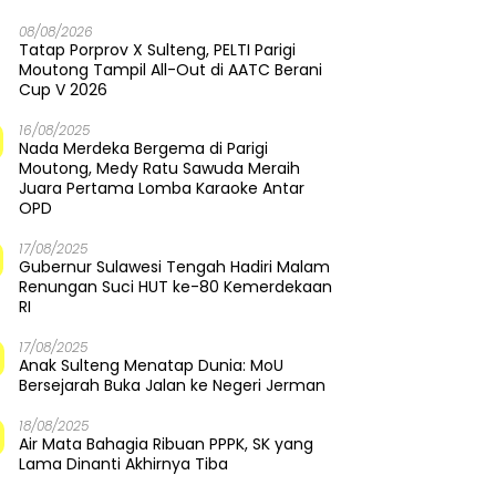
08/08/2026
Tatap Porprov X Sulteng, PELTI Parigi
Moutong Tampil All-Out di AATC Berani
Cup V 2026
16/08/2025
Nada Merdeka Bergema di Parigi
Moutong, Medy Ratu Sawuda Meraih
Juara Pertama Lomba Karaoke Antar
OPD
17/08/2025
Gubernur Sulawesi Tengah Hadiri Malam
Renungan Suci HUT ke-80 Kemerdekaan
RI
17/08/2025
Anak Sulteng Menatap Dunia: MoU
Bersejarah Buka Jalan ke Negeri Jerman
18/08/2025
Air Mata Bahagia Ribuan PPPK, SK yang
Lama Dinanti Akhirnya Tiba