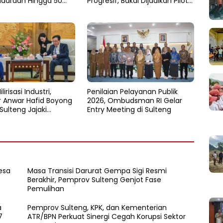
ndaraan Hingga 50
Progresif, Bakal Dijadikan Pilot
Project Nasional
lirisasi Industri,
Penilaian Pelayanan Publik
 Anwar Hafid Boyong
2026, Ombudsman RI Gelar
Sulteng Jajaki
Entry Meeting di Sulteng
n Investasi di Sichuan
esa
Masa Transisi Darurat Gempa Sigi Resmi
Berakhir, Pemprov Sulteng Genjot Fase
Pemulihan
a
Pemprov Sulteng, KPK, dan Kementerian
7
ATR/BPN Perkuat Sinergi Cegah Korupsi Sektor