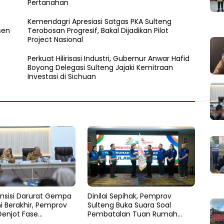
Pertanahan
Kemendagri Apresiasi Satgas PKA Sulteng
sen
Terobosan Progresif, Bakal Dijadikan Pilot
Project Nasional
Perkuat Hilirisasi Industri, Gubernur Anwar Hafid
Boyong Delegasi Sulteng Jajaki Kemitraan
Investasi di Sichuan
nsisi Darurat Gempa
Dinilai Sepihak, Pemprov
i Berakhir, Pemprov
Sulteng Buka Suara Soal
Genjot Fase
Pembatalan Tuan Rumah
an
FORNAS 2027