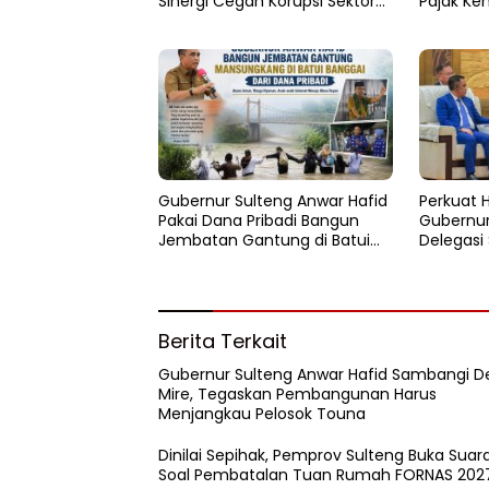
Sinergi Cegah Korupsi Sektor
Pajak Ke
Pertanahan
Persen
Gubernur Sulteng Anwar Hafid
Perkuat Hi
Pakai Dana Pribadi Bangun
Gubernur
Jembatan Gantung di Batui
Delegasi 
Selatan
Kemitraa
Berita Terkait
Gubernur Sulteng Anwar Hafid Sambangi D
Mire, Tegaskan Pembangunan Harus
Menjangkau Pelosok Touna
Dinilai Sepihak, Pemprov Sulteng Buka Suar
Soal Pembatalan Tuan Rumah FORNAS 202