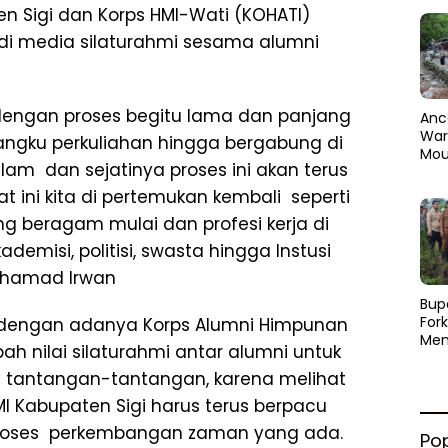
n Sigi dan Korps HMI-Wati (KOHATI)
i media silaturahmi sesama alumni
 dengan proses begitu lama dan panjang
Anc
Warg
 bangku perkuliahan hingga bergabung di
Mou
am dan sejatinya proses ini akan terus
Abra
dan
 ini kita di pertemukan kembali seperti
Pen
ng beragam mulai dan profesi kerja di
emisi, politisi, swasta hingga Instusi
ohamad Irwan
​Bup
For
dengan adanya Korps Alumni Himpunan
Men
h nilai silaturahmi antar alumni untuk
Par
Men
tantangan-tantangan, karena melihat
Pemu
HMI Kabupaten Sigi harus terus berpacu
Sine
roses perkembangan zaman yang ada.
Po