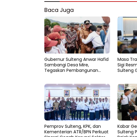
Baca Juga
Gubernur Sulteng Anwar Hafid
Masa Tra
Sambangi Desa Mire,
Sigi Resm
Tegaskan Pembangunan
Sulteng 
Harus Menjangkau Pelosok
Pemulih
Touna
Pemprov Sulteng, KPK, dan
Kabar Ge
Kementerian ATR/BPN Perkuat
Sulteng 