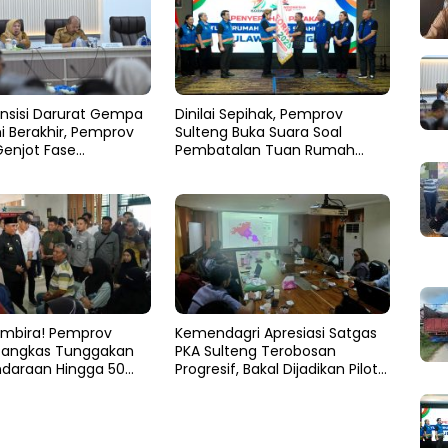
nsisi Darurat Gempa
Dinilai Sepihak, Pemprov
i Berakhir, Pemprov
Sulteng Buka Suara Soal
Genjot Fase
Pembatalan Tuan Rumah
an
FORNAS 2027
mbira! Pemprov
Kemendagri Apresiasi Satgas
Pangkas Tunggakan
PKA Sulteng Terobosan
ndaraan Hingga 50
Progresif, Bakal Dijadikan Pilot
Project Nasional