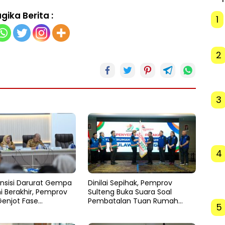
gika Berita :
1
2
3
4
nsisi Darurat Gempa
Dinilai Sepihak, Pemprov
i Berakhir, Pemprov
Sulteng Buka Suara Soal
Genjot Fase
Pembatalan Tuan Rumah
5
an
FORNAS 2027