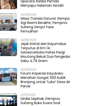
Upacara: Ketika Pemda
Menyapu Halaman Sendiri
03/08/2026
Masa Transisi Darurat Gempa
Sigi Resmi Berakhir, Pemprov
Sulteng Genjot Fase
Pemulihan
02/08/2026
Jejak Kristal dari Kayumalue
Terputus di Km 14:
Satresnarkoba Polres Parigi
Moutong Bekuk Dua Pengedar
Sabu 4,79 Gram
02/08/2026
Forum Koperasi Kayuboko
Menahan Sungai: 500 Kubik
Bronjong untuk “Luka” Desa Air
Panas
31/07/2026
Dinilai Sepihak, Pemprov
Sulteng Buka Suara Soal