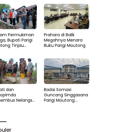
am Permukiman
Prahara di Balik
a, Bupati Parigi
Megahnya Menara
tong Tinjau
Buku Parigi Moutong
si di Desa Palasa
 Minta
anganan Cepat
ati dan
Badai Somasi
kopimda
Guncang Singgasana
embus Nelangsa
Parigi Moutong:
igi Moutong:
Proyek Perpustakaan
akar Cepat
Jadi Api Dalam
lihan di Altar
Sekam
rgi
puler