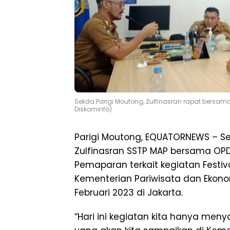
Sekda Parigi Moutong, Zulfinasran rapat bersama
Diskominfo)
Parigi Moutong, EQUATORNEWS – Se
Zulfinasran SSTP MAP bersama OPD 
Pemaparan terkait kegiatan Festiva
Kementerian Pariwisata dan Ekono
Februari 2023 di Jakarta.
“Hari ini kegiatan kita hanya meny