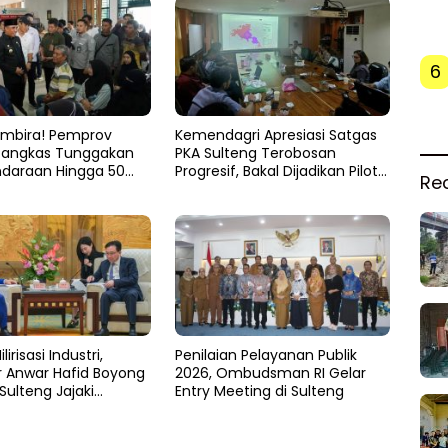
6
mbira! Pemprov
Kemendagri Apresiasi Satgas
Pangkas Tunggakan
PKA Sulteng Terobosan
ndaraan Hingga 50
Progresif, Bakal Dijadikan Pilot
Re
Project Nasional
lirisasi Industri,
Penilaian Pelayanan Publik
 Anwar Hafid Boyong
2026, Ombudsman RI Gelar
Sulteng Jajaki
Entry Meeting di Sulteng
n Investasi di Sichuan