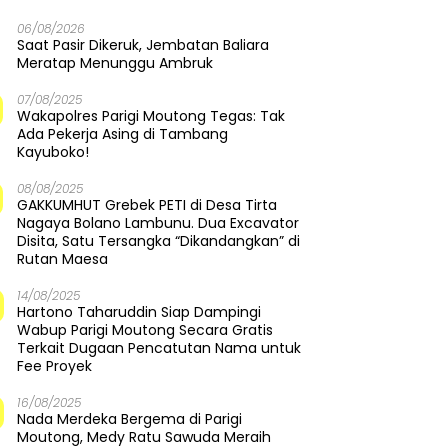
06/08/2026
Saat Pasir Dikeruk, Jembatan Baliara
Meratap Menunggu Ambruk
07/08/2025
Wakapolres Parigi Moutong Tegas: Tak
Ada Pekerja Asing di Tambang
Kayuboko!
08/08/2025
GAKKUMHUT Grebek PETI di Desa Tirta
Nagaya Bolano Lambunu. Dua Excavator
Disita, Satu Tersangka “Dikandangkan” di
Rutan Maesa
14/08/2025
Hartono Taharuddin Siap Dampingi
Wabup Parigi Moutong Secara Gratis
Terkait Dugaan Pencatutan Nama untuk
Fee Proyek
16/08/2025
Nada Merdeka Bergema di Parigi
Moutong, Medy Ratu Sawuda Meraih