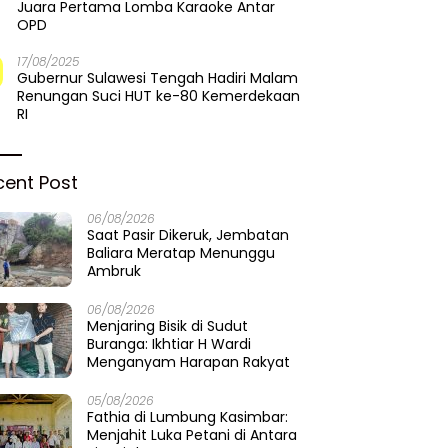
Juara Pertama Lomba Karaoke Antar
OPD
17/08/2025
Gubernur Sulawesi Tengah Hadiri Malam
Renungan Suci HUT ke-80 Kemerdekaan
RI
cent Post
06/08/2026
Saat Pasir Dikeruk, Jembatan
Baliara Meratap Menunggu
Ambruk
06/08/2026
Menjaring Bisik di Sudut
Buranga: Ikhtiar H Wardi
Menganyam Harapan Rakyat
05/08/2026
Fathia di Lumbung Kasimbar:
Menjahit Luka Petani di Antara