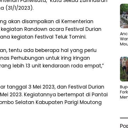
terian Pariwisata,” Kata Sekda Zulfinasran
a (31/1/2023).
ang akan disampaikan di Kementerian
 kegiatan Randown acara Festival Durian
Anc
a kegiatan Festival Teluk Tomini.
Warg
Mou
Abra
rian, tentu ada beberapa hal yang perlu
dan
nas Perhubungan untuk iring iringan
Pen
rang lebih 13 unit kendaraan roda empat,”
lar tanggal 3 Mei 2023, dan Festival Durian
​Bup
For
 Mei 2023. Kegiatannya bertempat di Pantai
Men
ombo Selatan Kabupaten Parigi Moutong
Par
Men
Pemu
Sine
Po