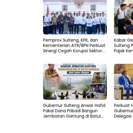
Pemprov Sulteng, KPK, dan
Kabar Ge
Kementerian ATR/BPN Perkuat
Sulteng 
Sinergi Cegah Korupsi Sektor
Pajak Ke
Pertanahan
Persen
Gubernur Sulteng Anwar Hafid
Perkuat Hi
Pakai Dana Pribadi Bangun
Gubernur
Jembatan Gantung di Batui
Delegasi 
Selatan
Kemitraa