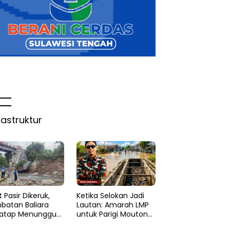
rastruktur
 Pasir Dikeruk,
Ketika Selokan Jadi
batan Baliara
Lautan: Amarah LMP
atap Menunggu
untuk Parigi Moutong
ruk
yang Lupa Ilmu Air