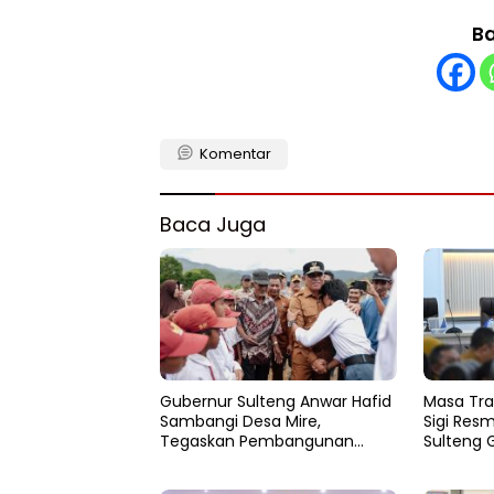
Ba
Komentar
Baca Juga
Gubernur Sulteng Anwar Hafid
Masa Tra
Sambangi Desa Mire,
Sigi Resm
Tegaskan Pembangunan
Sulteng 
Harus Menjangkau Pelosok
Pemulih
Touna