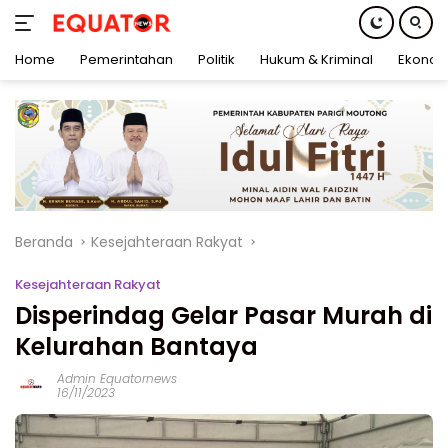
Home
Pemerintahan
Politik
Hukum & Kriminal
Ekonom
Langsung
ke
konten
Beranda
Kesejahteraan Rakyat
Kesejahteraan Rakyat
Disperindag Gelar Pasar Murah di
Kelurahan Bantaya
Admin Equatornews
16/11/2023