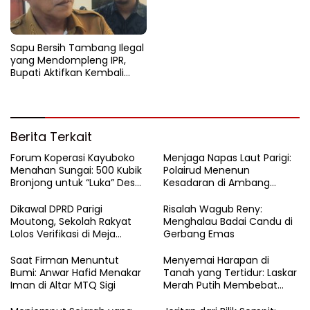
Sapu Bersih Tambang Ilegal
yang Mendompleng IPR,
Bupati Aktifkan Kembali
Satgas Tambang
Berita Terkait
Forum Koperasi Kayuboko
​Menjaga Napas Laut Parigi:
Menahan Sungai: 500 Kubik
Polairud Menenun
Bronjong untuk “Luka” Desa
Kesadaran di Ambang
Air Panas
Ombak Extrem
Dikawal DPRD Parigi
Risalah Wagub Reny:
Moutong, Sekolah Rakyat
Menghalau Badai Candu di
Lolos Verifikasi di Meja
Gerbang Emas
Kemensos
Saat Firman Menuntut
Menyemai Harapan di
Bumi: Anwar Hafid Menakar
Tanah yang Tertidur: Laskar
Iman di Altar MTQ Sigi
Merah Putih Membebat
Luka Bumi Parigi