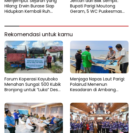
Menjemput Sejarah yang
Jeritan dari Bilik Sempit:
Hilang: Erwin Burase Siap
Bupati Parigi Moutong
Hidupkan Kembali Ruh
Geram, 5 WC Puskesmas
Lapangan Toraranga
Sausu Lumpuh Total
Menjadi Altar Suci dan Nadi
Kuliner Parigi
Rekomendasi untuk kamu
Forum Koperasi Kayuboko
​Menjaga Napas Laut Parigi:
Menahan Sungai: 500 Kubik
Polairud Menenun
Bronjong untuk “Luka” Desa
Kesadaran di Ambang
Air Panas
Ombak Extrem