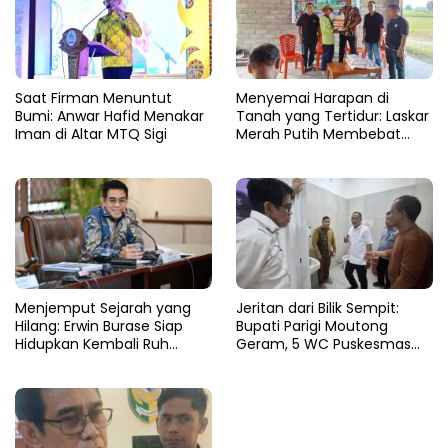
Saat Firman Menuntut
Menyemai Harapan di
Bumi: Anwar Hafid Menakar
Tanah yang Tertidur: Laskar
Iman di Altar MTQ Sigi
Merah Putih Membebat
Luka Bumi Parigi
Menjemput Sejarah yang
Jeritan dari Bilik Sempit:
Hilang: Erwin Burase Siap
Bupati Parigi Moutong
Hidupkan Kembali Ruh
Geram, 5 WC Puskesmas
Lapangan Toraranga
Sausu Lumpuh Total
Menjadi Altar Suci dan Nadi
Kuliner Parigi