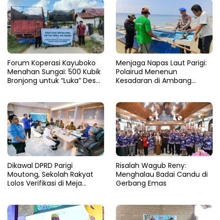
Forum Koperasi Kayuboko
​Menjaga Napas Laut Parigi:
Menahan Sungai: 500 Kubik
Polairud Menenun
Bronjong untuk “Luka” Desa
Kesadaran di Ambang
Air Panas
Ombak Extrem
Dikawal DPRD Parigi
Risalah Wagub Reny:
Moutong, Sekolah Rakyat
Menghalau Badai Candu di
Lolos Verifikasi di Meja
Gerbang Emas
Kemensos