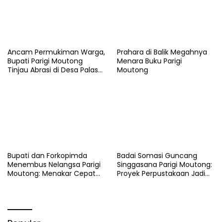
Ancam Permukiman Warga,
Prahara di Balik Megahnya
Bupati Parigi Moutong
Menara Buku Parigi
Tinjau Abrasi di Desa Palasa
Moutong
dan Minta Penanganan
Cepat
​Bupati dan Forkopimda
Badai Somasi Guncang
Menembus Nelangsa Parigi
Singgasana Parigi Moutong:
Moutong: Menakar Cepat
Proyek Perpustakaan Jadi
Pemulihan di Altar Sinergi
Api Dalam Sekam