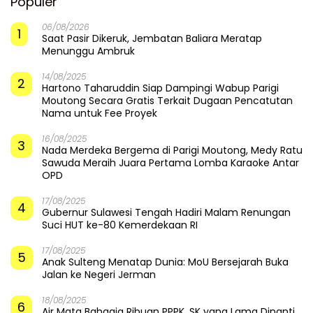
Populer
06/08/2026
1
Saat Pasir Dikeruk, Jembatan Baliara Meratap
Menunggu Ambruk
14/08/2025
2
Hartono Taharuddin Siap Dampingi Wabup Parigi
Moutong Secara Gratis Terkait Dugaan Pencatutan
Nama untuk Fee Proyek
16/08/2025
3
Nada Merdeka Bergema di Parigi Moutong, Medy Ratu
Sawuda Meraih Juara Pertama Lomba Karaoke Antar
OPD
17/08/2025
4
Gubernur Sulawesi Tengah Hadiri Malam Renungan
Suci HUT ke-80 Kemerdekaan RI
17/08/2025
5
Anak Sulteng Menatap Dunia: MoU Bersejarah Buka
Jalan ke Negeri Jerman
18/08/2025
6
Air Mata Bahagia Ribuan PPPK, SK yang Lama Dinanti