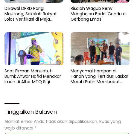
Dikawal DPRD Parigi
Risalah Wagub Reny:
Moutong, Sekolah Rakyat
Menghalau Badai Candu di
Lolos Verifikasi di Meja
Gerbang Emas
Kemensos
Saat Firman Menuntut
Menyemai Harapan di
Bumi: Anwar Hafid Menakar
Tanah yang Tertidur: Laskar
Iman di Altar MTQ Sigi
Merah Putih Membebat
Luka Bumi Parigi
Tinggalkan Balasan
Alamat email Anda tidak akan dipublikasikan.
Ruas yang
wajib ditandai
*