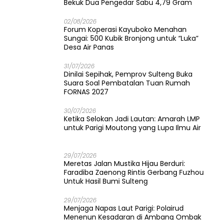
Bekuk Dua Pengedar Sabu 4,79 Gram
02/08/2026
Forum Koperasi Kayuboko Menahan
Sungai: 500 Kubik Bronjong untuk “Luka”
Desa Air Panas
31/07/2026
Dinilai Sepihak, Pemprov Sulteng Buka
Suara Soal Pembatalan Tuan Rumah
FORNAS 2027
30/07/2026
Ketika Selokan Jadi Lautan: Amarah LMP
untuk Parigi Moutong yang Lupa Ilmu Air
29/07/2026
Meretas Jalan Mustika Hijau Berduri:
Faradiba Zaenong Rintis Gerbang Fuzhou
Untuk Hasil Bumi Sulteng
29/07/2026
​Menjaga Napas Laut Parigi: Polairud
Menenun Kesadaran di Ambang Ombak