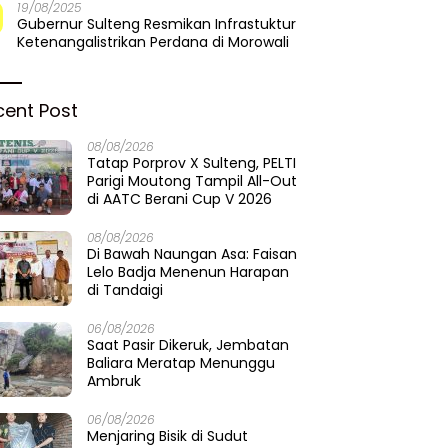
19/08/2025
Gubernur Sulteng Resmikan Infrastuktur
Ketenangalistrikan Perdana di Morowali
cent Post
08/08/2026
Tatap Porprov X Sulteng, PELTI
Parigi Moutong Tampil All-Out
di AATC Berani Cup V 2026
08/08/2026
Di Bawah Naungan Asa: Faisan
Lelo Badja Menenun Harapan
di Tandaigi
06/08/2026
Saat Pasir Dikeruk, Jembatan
Baliara Meratap Menunggu
Ambruk
06/08/2026
Menjaring Bisik di Sudut