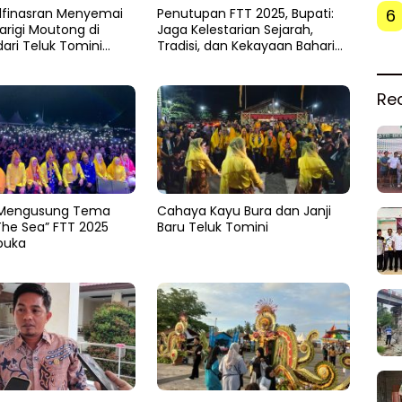
6
lfinasran Menyemai
Penutupan FTT 2025, Bupati:
arigi Moutong di
Jaga Kelestarian Sejarah,
dari Teluk Tomini
Tradisi, dan Kekayaan Bahari
arum Durian
Daerah
a
Re
Mengusung Tema
Cahaya Kayu Bura dan Janji
The Sea” FTT 2025
Baru Teluk Tomini
buka