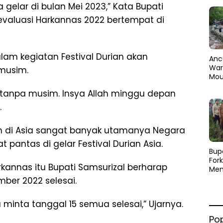
a gelar di bulan Mei 2023,” Kata Bupati
valuasi Harkannas 2022 bertempat di
alam kegiatan Festival Durian akan
Anc
Warg
musim.
Mou
Abra
 tanpa musim. Insya Allah minggu depan
dan
Pen
.
n di Asia sangat banyak utamanya Negara
pantas di gelar Festival Durian Asia.
​Bup
For
kannas itu Bupati Samsurizal berharap
Men
Par
ber 2022 selesai.
Men
Pemu
minta tanggal 15 semua selesai,” Ujarnya.
Sine
Po