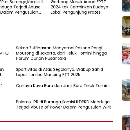
PR di Buranga,Komisi II
Gerbang Masuk Arena FPTT
duga Terjadi Abuse
2024 tak Cerminkan Budaya
 Dalam Pengusulan
Lokal, Pengunjung Protes
Sekda Zulfinasran Menyemai Pesona Parigi
 MTQ
Moutong di Jakarta, dari Teluk Tomini hingga
Harum Durian Nusantara
an
Sportivitas di Atas Segalanya, Wabup Sahid
ah
Lepas Lomba Mancing FTT 2025
”
Cahaya Kayu Bura dan Janji Baru Teluk Tomini
Polemik IPR di Buranga,Komisi II DPRD Menduga
Terjadi Abuse of Power Dalam Pengusulan WPR