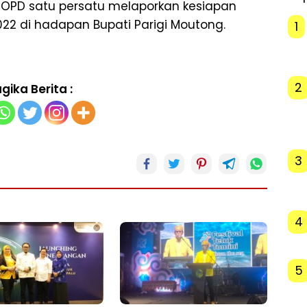
 OPD satu persatu melaporkan kesiapan
22 di hadapan Bupati Parigi Moutong.
1
2
gika Berita :
3
4
5