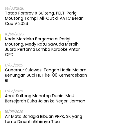
08/08/2026
Tatap Porprov X Sulteng, PELTI Parigi
Moutong Tampil All-Out di AATC Berani
Cup V 2026
16/08/2025
Nada Merdeka Bergema di Parigi
Moutong, Medy Ratu Sawuda Meraih
Juara Pertama Lomba Karaoke Antar
OPD
17/08/2025
Gubernur Sulawesi Tengah Hadiri Malam
Renungan Suci HUT ke-80 Kemerdekaan
RI
17/08/2025
Anak Sulteng Menatap Dunia: MoU
Bersejarah Buka Jalan ke Negeri Jerman
18/08/2025
Air Mata Bahagia Ribuan PPPK, SK yang
Lama Dinanti Akhirnya Tiba