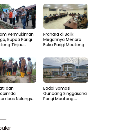
am Permukiman
Prahara di Balik
a, Bupati Parigi
Megahnya Menara
tong Tinjau
Buku Parigi Moutong
si di Desa Palasa
 Minta
anganan Cepat
ati dan
Badai Somasi
kopimda
Guncang Singgasana
embus Nelangsa
Parigi Moutong:
igi Moutong:
Proyek Perpustakaan
akar Cepat
Jadi Api Dalam
lihan di Altar
Sekam
rgi
puler