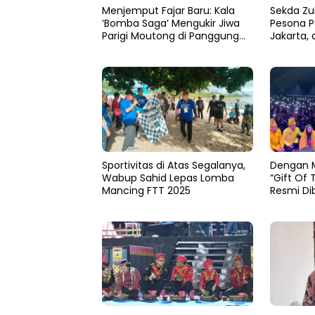
Menjemput Fajar Baru: Kala
Sekda Zu
‘Bomba Saga’ Mengukir Jiwa
Pesona P
Parigi Moutong di Panggung
Jakarta, 
MTQ Sulteng
hingga H
Nusantar
Sportivitas di Atas Segalanya,
Dengan 
Wabup Sahid Lepas Lomba
“Gift Of 
Mancing FTT 2025
Resmi Di