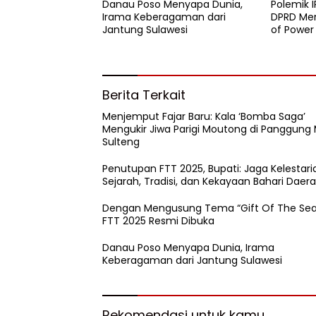
Danau Poso Menyapa Dunia,
Polemik I
Irama Keberagaman dari
DPRD Men
Jantung Sulawesi
of Power
WPR
Berita Terkait
Menjemput Fajar Baru: Kala ‘Bomba Saga’
Mengukir Jiwa Parigi Moutong di Panggung
Sulteng
Penutupan FTT 2025, Bupati: Jaga Kelestari
Sejarah, Tradisi, dan Kekayaan Bahari Daer
Dengan Mengusung Tema “Gift Of The Sea
FTT 2025 Resmi Dibuka
Danau Poso Menyapa Dunia, Irama
Keberagaman dari Jantung Sulawesi
Rekomendasi untuk kamu