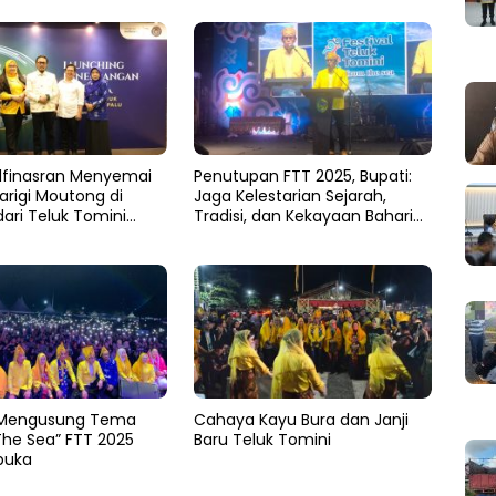
lfinasran Menyemai
Penutupan FTT 2025, Bupati:
arigi Moutong di
Jaga Kelestarian Sejarah,
dari Teluk Tomini
Tradisi, dan Kekayaan Bahari
arum Durian
Daerah
a
Mengusung Tema
Cahaya Kayu Bura dan Janji
The Sea” FTT 2025
Baru Teluk Tomini
buka