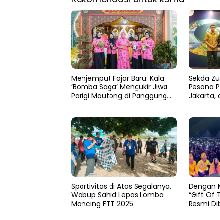
Menjemput Fajar Baru: Kala
Sekda Zu
‘Bomba Saga’ Mengukir Jiwa
Pesona P
Parigi Moutong di Panggung
Jakarta, 
MTQ Sulteng
hingga H
Nusantar
Sportivitas di Atas Segalanya,
Dengan 
Wabup Sahid Lepas Lomba
“Gift Of 
Mancing FTT 2025
Resmi Di