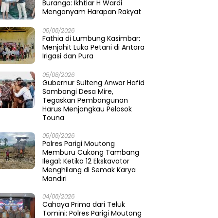
Buranga: Ikhtiar H Wardi
Menganyam Harapan Rakyat
05/08/2026
Fathia di Lumbung Kasimbar:
Menjahit Luka Petani di Antara
Irigasi dan Pura
05/08/2026
Gubernur Sulteng Anwar Hafid
Sambangi Desa Mire,
Tegaskan Pembangunan
Harus Menjangkau Pelosok
Touna
05/08/2026
Polres Parigi Moutong
Memburu Cukong Tambang
Ilegal: Ketika 12 Ekskavator
Menghilang di Semak Karya
Mandiri
04/08/2026
Cahaya Prima dari Teluk
Tomini: Polres Parigi Moutong