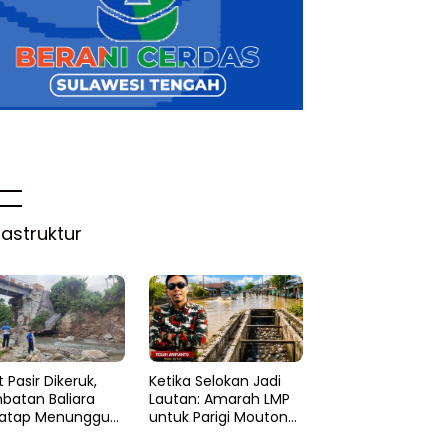
rastruktur
 Pasir Dikeruk,
Ketika Selokan Jadi
batan Baliara
Lautan: Amarah LMP
atap Menunggu
untuk Parigi Moutong
ruk
yang Lupa Ilmu Air