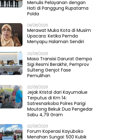
Menulis Pelayanan dengan
Hati di Panggung Rupatama
Polda
04/08/2026
Merawat Muka Kota di Musim
Upacara: Ketika Pemda
Menyapu Halaman Sendiri
03/08/2026
Masa Transisi Darurat Gempa
Sigi Resmi Berakhir, Pemprov
Sulteng Genjot Fase
Pemulihan
02/08/2026
Jejak Kristal dari Kayumalue
Terputus di Km 14:
Satresnarkoba Polres Parigi
Moutong Bekuk Dua Pengedar
Sabu 4,79 Gram
02/08/2026
Forum Koperasi Kayuboko
Menahan Sungai: 500 Kubik