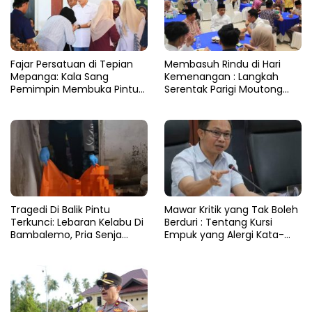
Fajar Persatuan di Tepian
​Membasuh Rindu di Hari
Mepanga: Kala Sang
Kemenangan : Langkah
Pemimpin Membuka Pintu
Serentak Parigi Moutong
Hati
Menenun Silaturahmi
Tragedi Di Balik Pintu
Mawar Kritik yang Tak Boleh
Terkunci: Lebaran Kelabu Di
Berduri : Tentang Kursi
Bambalemo, Pria Senja
Empuk yang Alergi Kata-
Ditemukan Tak Bernyawa
Kata