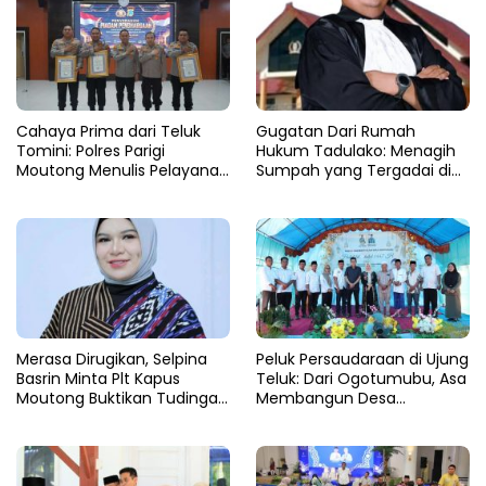
Cahaya Prima dari Teluk
Gugatan Dari Rumah
Tomini: Polres Parigi
Hukum Tadulako: Menagih
Moutong Menulis Pelayanan
Sumpah yang Tergadai di
dengan Hati di Panggung
Lingkaran Tambang Parigi
Rupatama Polda
Moutong
Merasa Dirugikan, Selpina
Peluk Persaudaraan di Ujung
Basrin Minta Plt Kapus
Teluk: Dari Ogotumubu, Asa
Moutong Buktikan Tudingan
Membangun Desa
Soal Aliran Dana Tambang
Dinyalakan