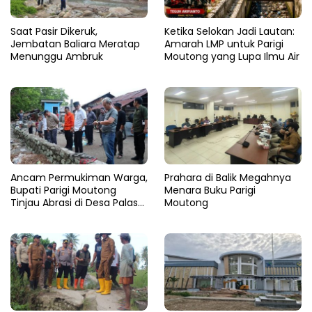
Saat Pasir Dikeruk,
Ketika Selokan Jadi Lautan:
Jembatan Baliara Meratap
Amarah LMP untuk Parigi
Menunggu Ambruk
Moutong yang Lupa Ilmu Air
Ancam Permukiman Warga,
Prahara di Balik Megahnya
Bupati Parigi Moutong
Menara Buku Parigi
Tinjau Abrasi di Desa Palasa
Moutong
dan Minta Penanganan
Cepat