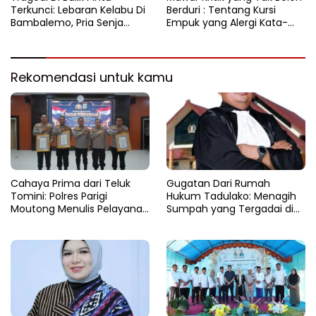
Terkunci: Lebaran Kelabu Di
Berduri : Tentang Kursi
Bambalemo, Pria Senja
Empuk yang Alergi Kata-
Ditemukan Tak Bernyawa
Kata
Rekomendasi untuk kamu
Cahaya Prima dari Teluk
Gugatan Dari Rumah
Tomini: Polres Parigi
Hukum Tadulako: Menagih
Moutong Menulis Pelayanan
Sumpah yang Tergadai di
dengan Hati di Panggung
Lingkaran Tambang Parigi
Rupatama Polda
Moutong