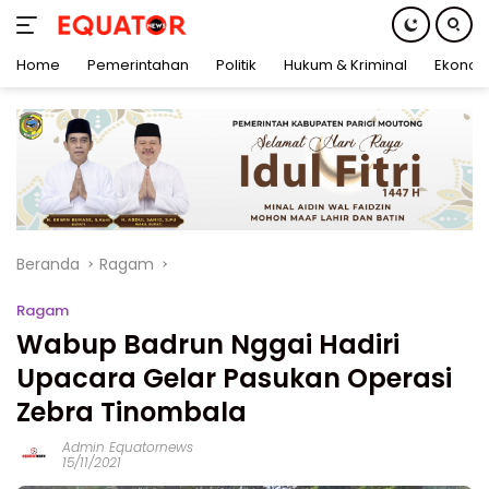
Home
Pemerintahan
Politik
Hukum & Kriminal
Ekonom
Langsung
ke
konten
Beranda
Ragam
Ragam
Wabup Badrun Nggai Hadiri
Upacara Gelar Pasukan Operasi
Zebra Tinombala
Admin Equatornews
15/11/2021