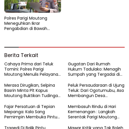
Polres Parigi Moutong
Meneguhkan Ikrar
Pengabdian di Bawah
Cahaya Pagi
Berita Terkait
Cahaya Prima dari Teluk
Gugatan Dari Rumah
Tomini: Polres Parigi
Hukum Tadulako: Menagih
Moutong Menulis Pelayanan
Sumpah yang Tergadai di
dengan Hati di Panggung
Lingkaran Tambang Parigi
Rupatama Polda
Moutong
Merasa Dirugikan, Selpina
Peluk Persaudaraan di Ujung
Basrin Minta Plt Kapus
Teluk: Dari Ogotumubu, Asa
Moutong Buktikan Tudingan
Membangun Desa
Soal Aliran Dana Tambang
Dinyalakan
Fajar Persatuan di Tepian
​Membasuh Rindu di Hari
Mepanga: Kala Sang
Kemenangan : Langkah
Pemimpin Membuka Pintu
Serentak Parigi Moutong
Hati
Menenun Silaturahmi
Tragedi Di Balik Pintu
Mawar Kritik yang Tak Boleh