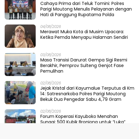
Cahaya Prima dari Teluk Tomini: Polres
Parigi Moutong Menulis Pelayanan dengan
Hati di Panggung Rupatama Polda
04/08/2026
Merawat Muka Kota di Musim Upacara:
Ketika Pemda Menyapu Halaman Sendiri
03/08/2026
Masa Transisi Darurat Gempa Sigi Resmi
Berakhir, Pemprov Sulteng Genjot Fase
Pemulihan
02/08/2026
Jejak Kristal dari Kayumalue Terputus di Km
14: Satresnarkoba Polres Parigi Moutong
Bekuk Dua Pengedar Sabu 4,79 Gram
02/08/2026
Forum Koperasi Kayuboko Menahan
Sungai: 500 Kubik Bronjong untuk “Luka”
Desa Air Panas