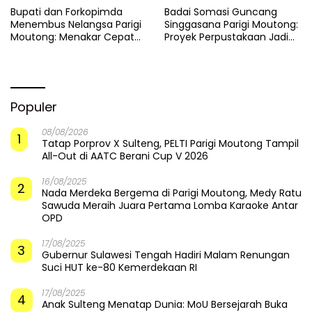
​Bupati dan Forkopimda
Badai Somasi Guncang
Menembus Nelangsa Parigi
Singgasana Parigi Moutong:
Moutong: Menakar Cepat
Proyek Perpustakaan Jadi
Pemulihan di Altar Sinergi
Api Dalam Sekam
Populer
08/08/2026
1
Tatap Porprov X Sulteng, PELTI Parigi Moutong Tampil
All-Out di AATC Berani Cup V 2026
16/08/2025
2
Nada Merdeka Bergema di Parigi Moutong, Medy Ratu
Sawuda Meraih Juara Pertama Lomba Karaoke Antar
OPD
17/08/2025
3
Gubernur Sulawesi Tengah Hadiri Malam Renungan
Suci HUT ke-80 Kemerdekaan RI
17/08/2025
4
Anak Sulteng Menatap Dunia: MoU Bersejarah Buka