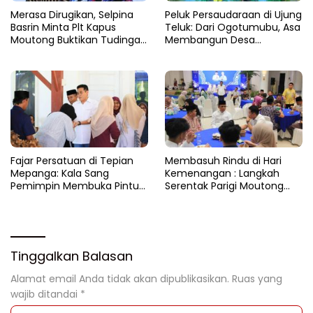
Merasa Dirugikan, Selpina
Peluk Persaudaraan di Ujung
Basrin Minta Plt Kapus
Teluk: Dari Ogotumubu, Asa
Moutong Buktikan Tudingan
Membangun Desa
Soal Aliran Dana Tambang
Dinyalakan
Fajar Persatuan di Tepian
​Membasuh Rindu di Hari
Mepanga: Kala Sang
Kemenangan : Langkah
Pemimpin Membuka Pintu
Serentak Parigi Moutong
Hati
Menenun Silaturahmi
Tinggalkan Balasan
Alamat email Anda tidak akan dipublikasikan.
Ruas yang
wajib ditandai
*