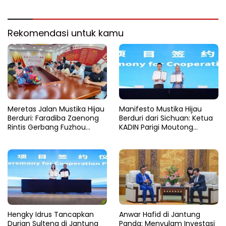
Faradiba Zaenong Jaring
Geliat Ekonomi dan Budaya
di Palu
Rekomendasi untuk kamu
Meretas Jalan Mustika Hijau
Manifesto Mustika Hijau
Berduri: Faradiba Zaenong
Berduri dari Sichuan: Ketua
Rintis Gerbang Fuzhou
KADIN Parigi Moutong
Untuk Hasil Bumi Sulteng
Menjahit Mutu di Negeri Tirai
Bambu
Hengky Idrus Tancapkan
Anwar Hafid di Jantung
Durian Sulteng di Jantung
Panda: Menyulam Investasi