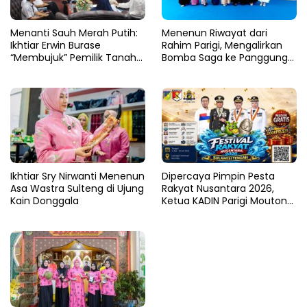
Menanti Sauh Merah Putih:
​Menenun Riwayat dari
Ikhtiar Erwin Burase
Rahim Parigi, Mengalirkan
“Membujuk” Pemilik Tanah
Bomba Saga ke Panggung
ParigiMoutong
Dunia
Ikhtiar Sry Nirwanti Menenun
Dipercaya Pimpin Pesta
Asa Wastra Sulteng di Ujung
Rakyat Nusantara 2026,
Kain Donggala
Ketua KADIN Parigi Moutong
Faradiba Zaenong Jaring
Geliat Ekonomi dan Budaya
di Palu