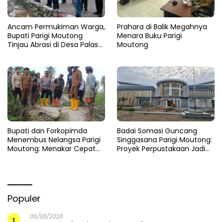
Ancam Permukiman Warga,
Prahara di Balik Megahnya
Bupati Parigi Moutong
Menara Buku Parigi
Tinjau Abrasi di Desa Palasa
Moutong
dan Minta Penanganan
Cepat
​Bupati dan Forkopimda
Badai Somasi Guncang
Menembus Nelangsa Parigi
Singgasana Parigi Moutong:
Moutong: Menakar Cepat
Proyek Perpustakaan Jadi
Pemulihan di Altar Sinergi
Api Dalam Sekam
Populer
06/08/2026
1