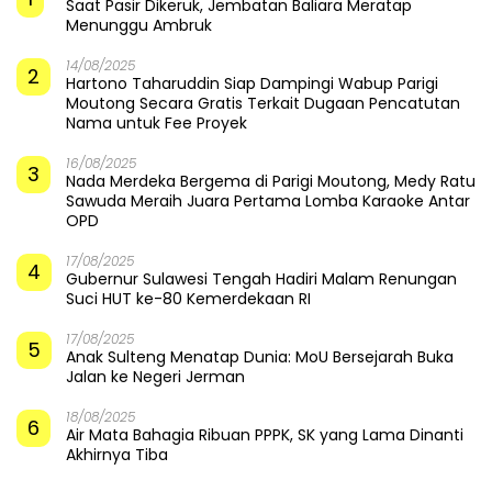
Saat Pasir Dikeruk, Jembatan Baliara Meratap
Menunggu Ambruk
14/08/2025
2
Hartono Taharuddin Siap Dampingi Wabup Parigi
Moutong Secara Gratis Terkait Dugaan Pencatutan
Nama untuk Fee Proyek
16/08/2025
3
Nada Merdeka Bergema di Parigi Moutong, Medy Ratu
Sawuda Meraih Juara Pertama Lomba Karaoke Antar
OPD
17/08/2025
4
Gubernur Sulawesi Tengah Hadiri Malam Renungan
Suci HUT ke-80 Kemerdekaan RI
17/08/2025
5
Anak Sulteng Menatap Dunia: MoU Bersejarah Buka
Jalan ke Negeri Jerman
18/08/2025
6
Air Mata Bahagia Ribuan PPPK, SK yang Lama Dinanti
Akhirnya Tiba