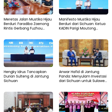
Meretas Jalan Mustika Hijau
Manifesto Mustika Hijau
Berduri: Faradiba Zaenong
Berduri dari Sichuan: Ketua
Rintis Gerbang Fuzhou
KADIN Parigi Moutong
Untuk Hasil Bumi Sulteng
Menjahit Mutu di Negeri Tirai
Bambu
Hengky Idrus Tancapkan
Anwar Hafid di Jantung
Durian Sulteng di Jantung
Panda: Menyulam Investasi
Sichuan
dari Sichuan untuk Sulawesi
Tengah