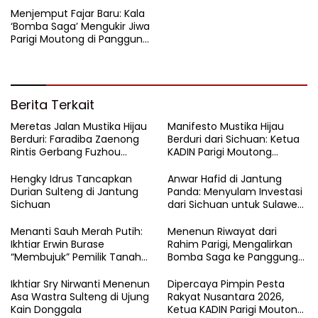
Menjemput Fajar Baru: Kala
‘Bomba Saga’ Mengukir Jiwa
Parigi Moutong di Panggung
MTQ Sulteng
Berita Terkait
Meretas Jalan Mustika Hijau
Manifesto Mustika Hijau
Berduri: Faradiba Zaenong
Berduri dari Sichuan: Ketua
Rintis Gerbang Fuzhou
KADIN Parigi Moutong
Untuk Hasil Bumi Sulteng
Menjahit Mutu di Negeri Tirai
Bambu
Hengky Idrus Tancapkan
Anwar Hafid di Jantung
Durian Sulteng di Jantung
Panda: Menyulam Investasi
Sichuan
dari Sichuan untuk Sulawesi
Tengah
Menanti Sauh Merah Putih:
​Menenun Riwayat dari
Ikhtiar Erwin Burase
Rahim Parigi, Mengalirkan
“Membujuk” Pemilik Tanah
Bomba Saga ke Panggung
ParigiMoutong
Dunia
Ikhtiar Sry Nirwanti Menenun
Dipercaya Pimpin Pesta
Asa Wastra Sulteng di Ujung
Rakyat Nusantara 2026,
Kain Donggala
Ketua KADIN Parigi Moutong