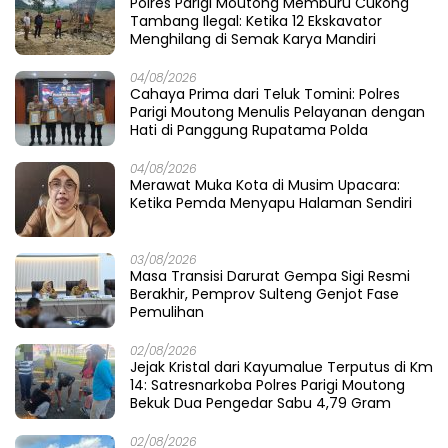
Polres Parigi Moutong Memburu Cukong
Tambang Ilegal: Ketika 12 Ekskavator
Menghilang di Semak Karya Mandiri
04/08/2026
Cahaya Prima dari Teluk Tomini: Polres
Parigi Moutong Menulis Pelayanan dengan
Hati di Panggung Rupatama Polda
04/08/2026
Merawat Muka Kota di Musim Upacara:
Ketika Pemda Menyapu Halaman Sendiri
03/08/2026
Masa Transisi Darurat Gempa Sigi Resmi
Berakhir, Pemprov Sulteng Genjot Fase
Pemulihan
02/08/2026
Jejak Kristal dari Kayumalue Terputus di Km
14: Satresnarkoba Polres Parigi Moutong
Bekuk Dua Pengedar Sabu 4,79 Gram
02/08/2026