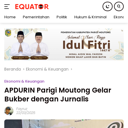
Home
Pemerintahan
Politik
Hukum & Kriminal
Ekonom
Langsung
ke
konten
Beranda
Ekonomi & Keuangan
Ekonomi & Keuangan
APDURIN Parigi Moutong Gelar
Bukber dengan Jurnalis
Fayruz
22/03/2025