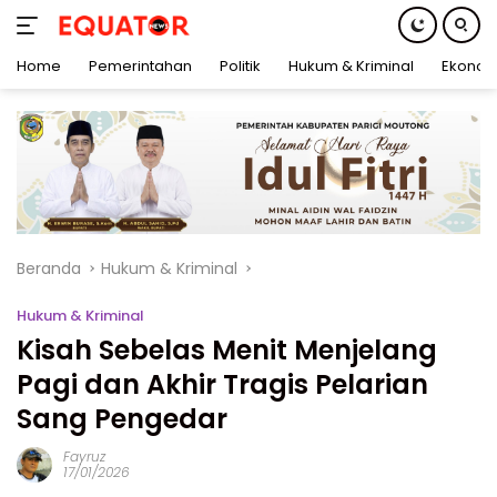
Home
Pemerintahan
Politik
Hukum & Kriminal
Ekonom
Langsung
ke
konten
Beranda
Hukum & Kriminal
Hukum & Kriminal
Kisah Sebelas Menit Menjelang
Pagi dan Akhir Tragis Pelarian
Sang Pengedar
Fayruz
17/01/2026