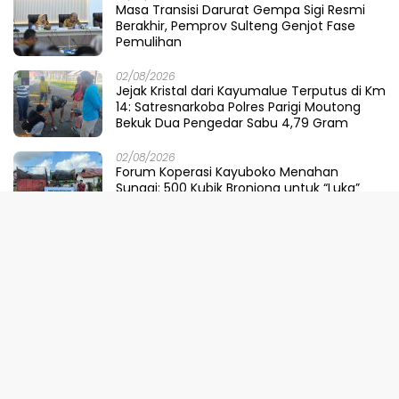
Masa Transisi Darurat Gempa Sigi Resmi
Berakhir, Pemprov Sulteng Genjot Fase
Pemulihan
02/08/2026
Jejak Kristal dari Kayumalue Terputus di Km
14: Satresnarkoba Polres Parigi Moutong
Bekuk Dua Pengedar Sabu 4,79 Gram
02/08/2026
Forum Koperasi Kayuboko Menahan
Sungai: 500 Kubik Bronjong untuk “Luka”
Desa Air Panas
31/07/2026
Dinilai Sepihak, Pemprov Sulteng Buka
Suara Soal Pembatalan Tuan Rumah
FORNAS 2027
30/07/2026
Ketika Selokan Jadi Lautan: Amarah LMP
untuk Parigi Moutong yang Lupa Ilmu Air