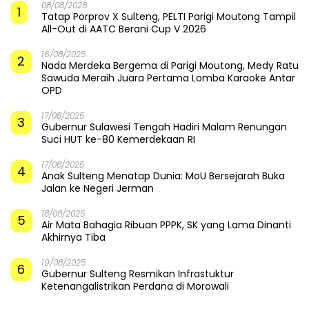
08/08/2026
1
Tatap Porprov X Sulteng, PELTI Parigi Moutong Tampil
All-Out di AATC Berani Cup V 2026
16/08/2025
2
Nada Merdeka Bergema di Parigi Moutong, Medy Ratu
Sawuda Meraih Juara Pertama Lomba Karaoke Antar
OPD
17/08/2025
3
Gubernur Sulawesi Tengah Hadiri Malam Renungan
Suci HUT ke-80 Kemerdekaan RI
17/08/2025
4
Anak Sulteng Menatap Dunia: MoU Bersejarah Buka
Jalan ke Negeri Jerman
18/08/2025
5
Air Mata Bahagia Ribuan PPPK, SK yang Lama Dinanti
Akhirnya Tiba
19/08/2025
6
Gubernur Sulteng Resmikan Infrastuktur
Ketenangalistrikan Perdana di Morowali