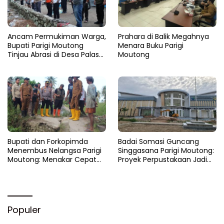
Ancam Permukiman Warga,
Prahara di Balik Megahnya
Bupati Parigi Moutong
Menara Buku Parigi
Tinjau Abrasi di Desa Palasa
Moutong
dan Minta Penanganan
Cepat
​Bupati dan Forkopimda
Badai Somasi Guncang
Menembus Nelangsa Parigi
Singgasana Parigi Moutong:
Moutong: Menakar Cepat
Proyek Perpustakaan Jadi
Pemulihan di Altar Sinergi
Api Dalam Sekam
Populer