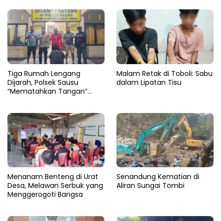
Semak Karya Mandiri
Pengedar Sabu 4,79 Gram
Tiga Rumah Lengang
Malam Retak di Toboli: Sabu
Dijarah, Polsek Sausu
dalam Lipatan Tisu
“Mematahkan Tangan”
Pencuri di Balinggi Jati
Menanam Benteng di Urat
Senandung Kematian di
Desa, Melawan Serbuk yang
Aliran Sungai Tombi
Menggerogoti Bangsa