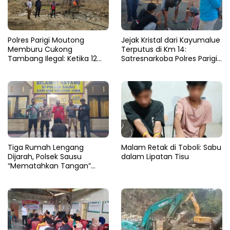
Polres Parigi Moutong
Jejak Kristal dari Kayumalue
Memburu Cukong
Terputus di Km 14:
Tambang Ilegal: Ketika 12
Satresnarkoba Polres Parigi
Ekskavator Menghilang di
Moutong Bekuk Dua
Semak Karya Mandiri
Pengedar Sabu 4,79 Gram
Tiga Rumah Lengang
Malam Retak di Toboli: Sabu
Dijarah, Polsek Sausu
dalam Lipatan Tisu
“Mematahkan Tangan”
Pencuri di Balinggi Jati