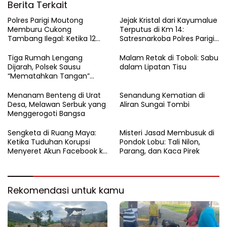
Berita Terkait
Polres Parigi Moutong
Jejak Kristal dari Kayumalue
Memburu Cukong
Terputus di Km 14:
Tambang Ilegal: Ketika 12
Satresnarkoba Polres Parigi
Ekskavator Menghilang di
Moutong Bekuk Dua
Semak Karya Mandiri
Pengedar Sabu 4,79 Gram
Tiga Rumah Lengang
Malam Retak di Toboli: Sabu
Dijarah, Polsek Sausu
dalam Lipatan Tisu
“Mematahkan Tangan”
Pencuri di Balinggi Jati
Menanam Benteng di Urat
Senandung Kematian di
Desa, Melawan Serbuk yang
Aliran Sungai Tombi
Menggerogoti Bangsa
Sengketa di Ruang Maya:
Misteri Jasad Membusuk di
Ketika Tuduhan Korupsi
Pondok Lobu: Tali Nilon,
Menyeret Akun Facebook ke
Parang, dan Kaca Pirek
Ranah Hukum
Rekomendasi untuk kamu