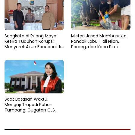
Sengketa di Ruang Maya:
Misteri Jasad Membusuk di
Ketika Tuduhan Korupsi
Pondok Lobu: Tali Nilon,
Menyeret Akun Facebook ke
Parang, dan Kaca Pirek
Ranah Hukum
Saat Batasan Waktu
Menguji Tragedi Pohon
Tumbang: Gugatan CLS
Warga Parigi Kandas di Altar
Prosedur Hukum