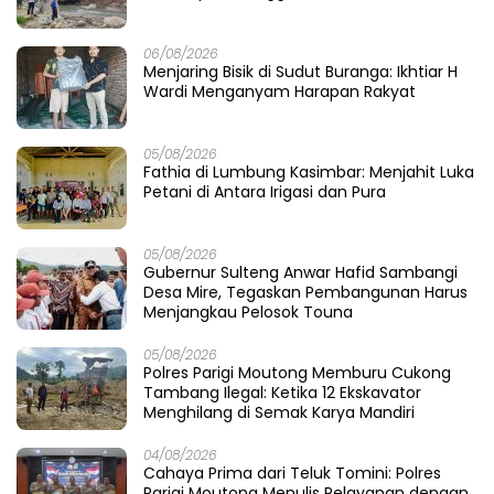
16/08/2025
3
Nada Merdeka Bergema di Parigi Moutong, Medy Ratu
Sawuda Meraih Juara Pertama Lomba Karaoke Antar
OPD
17/08/2025
4
Gubernur Sulawesi Tengah Hadiri Malam Renungan
Suci HUT ke-80 Kemerdekaan RI
17/08/2025
5
Anak Sulteng Menatap Dunia: MoU Bersejarah Buka
Jalan ke Negeri Jerman
18/08/2025
6
Air Mata Bahagia Ribuan PPPK, SK yang Lama Dinanti
Akhirnya Tiba
Recent Post
08/08/2026
Tatap Porprov X Sulteng, PELTI Parigi
Moutong Tampil All-Out di AATC Berani
Cup V 2026