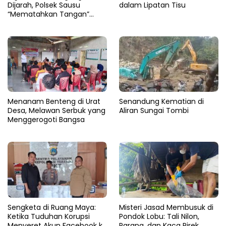
Dijarah, Polsek Sausu
dalam Lipatan Tisu
“Mematahkan Tangan”
Pencuri di Balinggi Jati
Menanam Benteng di Urat
Senandung Kematian di
Desa, Melawan Serbuk yang
Aliran Sungai Tombi
Menggerogoti Bangsa
Sengketa di Ruang Maya:
Misteri Jasad Membusuk di
Ketika Tuduhan Korupsi
Pondok Lobu: Tali Nilon,
Menyeret Akun Facebook ke
Parang, dan Kaca Pirek