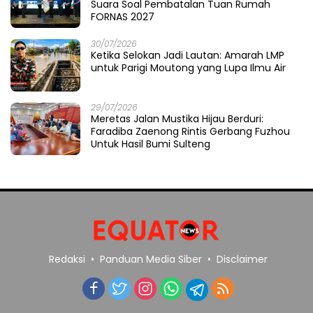
05/08/2026
Polres Parigi Moutong Memburu Cukong
Tambang Ilegal: Ketika 12 Ekskavator
Menghilang di Semak Karya Mandiri
04/08/2026
Cahaya Prima dari Teluk Tomini: Polres
Parigi Moutong Menulis Pelayanan dengan
Hati di Panggung Rupatama Polda
04/08/2026
Merawat Muka Kota di Musim Upacara:
Ketika Pemda Menyapu Halaman Sendiri
03/08/2026
Masa Transisi Darurat Gempa Sigi Resmi
Berakhir, Pemprov Sulteng Genjot Fase
Pemulihan
02/08/2026
Jejak Kristal dari Kayumalue Terputus di Km
14: Satresnarkoba Polres Parigi Moutong
Bekuk Dua Pengedar Sabu 4,79 Gram