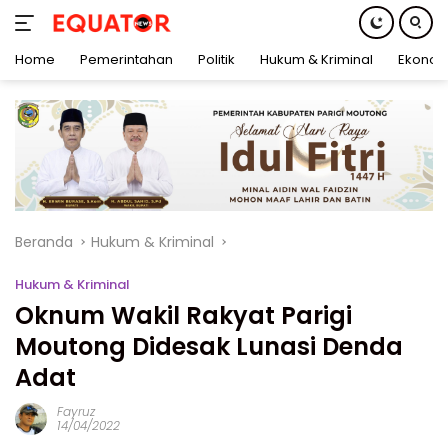
Home
Pemerintahan
Politik
Hukum & Kriminal
Ekonom
Langsung
ke
konten
Beranda
Hukum & Kriminal
Hukum & Kriminal
Oknum Wakil Rakyat Parigi
Moutong Didesak Lunasi Denda
Adat
Fayruz
14/04/2022