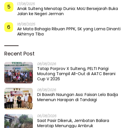
​Bupati dan Forkopimda
Badai Somasi Guncang
Menembus Nelangsa Parigi
Singgasana Parigi Moutong:
Moutong: Menakar Cepat
Proyek Perpustakaan Jadi
Pemulihan di Altar Sinergi
Api Dalam Sekam
Populer
08/08/2026
1
Tatap Porprov X Sulteng, PELTI Parigi Moutong Tampil
All-Out di AATC Berani Cup V 2026
14/08/2025
2
Hartono Taharuddin Siap Dampingi Wabup Parigi
Moutong Secara Gratis Terkait Dugaan Pencatutan
Nama untuk Fee Proyek