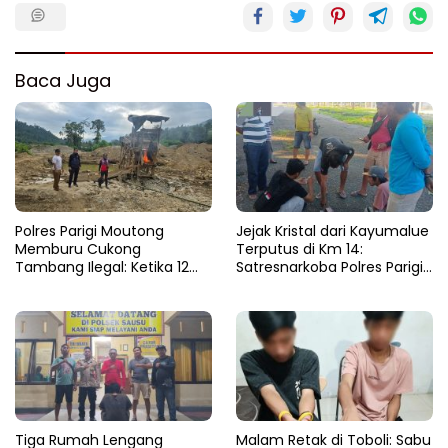
Baca Juga
Polres Parigi Moutong
Jejak Kristal dari Kayumalue
Memburu Cukong
Terputus di Km 14:
Tambang Ilegal: Ketika 12
Satresnarkoba Polres Parigi
Ekskavator Menghilang di
Moutong Bekuk Dua
Semak Karya Mandiri
Pengedar Sabu 4,79 Gram
Tiga Rumah Lengang
Malam Retak di Toboli: Sabu