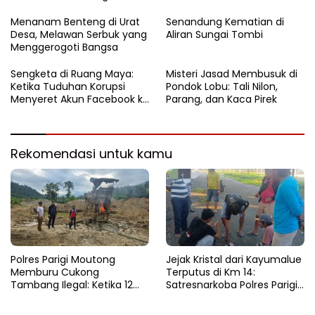
Pencuri di Balinggi Jati
Menanam Benteng di Urat
Senandung Kematian di
Desa, Melawan Serbuk yang
Aliran Sungai Tombi
Menggerogoti Bangsa
Sengketa di Ruang Maya:
Misteri Jasad Membusuk di
Ketika Tuduhan Korupsi
Pondok Lobu: Tali Nilon,
Menyeret Akun Facebook ke
Parang, dan Kaca Pirek
Ranah Hukum
Rekomendasi untuk kamu
Polres Parigi Moutong
Jejak Kristal dari Kayumalue
Memburu Cukong
Terputus di Km 14:
Tambang Ilegal: Ketika 12
Satresnarkoba Polres Parigi
Ekskavator Menghilang di
Moutong Bekuk Dua
Semak Karya Mandiri
Pengedar Sabu 4,79 Gram