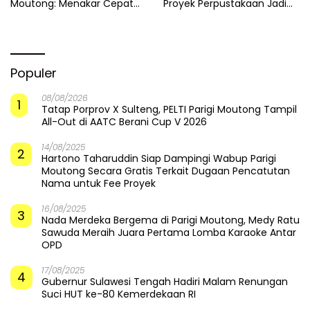
Saat Pasir Dikeruk,
Ketika Selokan Jadi Lautan:
Jembatan Baliara Meratap
Amarah LMP untuk Parigi
Menunggu Ambruk
Moutong yang Lupa Ilmu Air
Ancam Permukiman Warga,
Prahara di Balik Megahnya
Bupati Parigi Moutong
Menara Buku Parigi
Tinjau Abrasi di Desa Palasa
Moutong
dan Minta Penanganan
Cepat