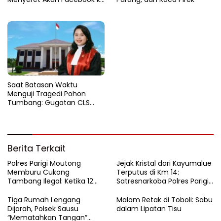
Ranah Hukum
Saat Batasan Waktu
Menguji Tragedi Pohon
Tumbang: Gugatan CLS
Warga Parigi Kandas di Altar
Prosedur Hukum
Berita Terkait
Polres Parigi Moutong
Jejak Kristal dari Kayumalue
Memburu Cukong
Terputus di Km 14:
Tambang Ilegal: Ketika 12
Satresnarkoba Polres Parigi
Ekskavator Menghilang di
Moutong Bekuk Dua
Semak Karya Mandiri
Pengedar Sabu 4,79 Gram
Tiga Rumah Lengang
Malam Retak di Toboli: Sabu
Dijarah, Polsek Sausu
dalam Lipatan Tisu
“Mematahkan Tangan”