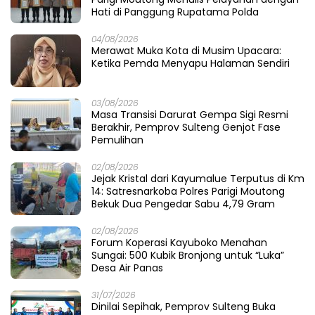
08/08/2026
Di Bawah Naungan Asa: Faisan Lelo Badja
Menenun Harapan di Tandaigi
06/08/2026
Saat Pasir Dikeruk, Jembatan Baliara
Meratap Menunggu Ambruk
06/08/2026
Menjaring Bisik di Sudut Buranga: Ikhtiar H
Wardi Menganyam Harapan Rakyat
05/08/2026
Fathia di Lumbung Kasimbar: Menjahit Luka
Petani di Antara Irigasi dan Pura
05/08/2026
Gubernur Sulteng Anwar Hafid Sambangi
Desa Mire, Tegaskan Pembangunan Harus
Menjangkau Pelosok Touna