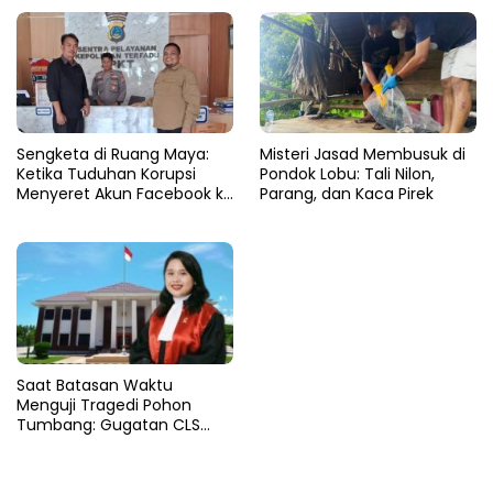
Sengketa di Ruang Maya:
Misteri Jasad Membusuk di
Ketika Tuduhan Korupsi
Pondok Lobu: Tali Nilon,
Menyeret Akun Facebook ke
Parang, dan Kaca Pirek
Ranah Hukum
Saat Batasan Waktu
Menguji Tragedi Pohon
Tumbang: Gugatan CLS
Warga Parigi Kandas di Altar
Prosedur Hukum