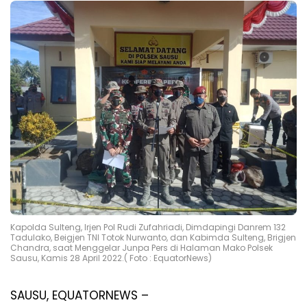
Kapolda Sulteng, Irjen Pol Rudi Zufahriadi, Dimdapingi Danrem 132
Tadulako, Beigjen TNI Totok Nurwanto, dan Kabimda Sulteng, Brigjen
Chandra, saat Menggelar Junpa Pers di Halaman Mako Polsek
Sausu, Kamis 28 April 2022.( Foto : EquatorNews)
SAUSU, EQUATORNEWS –