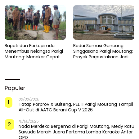
Infrastruktur
Saat Pasir Dikeruk,
Ketika Selokan Jadi Lautan:
Jembatan Baliara Meratap
Amarah LMP untuk Parigi
Menunggu Ambruk
Moutong yang Lupa Ilmu Air