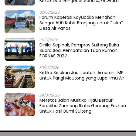
05/08/2026
Fathia di Lumbung Kasimbar: Menjahit Luka
Petani di Antara Irigasi dan Pura
05/08/2026
Gubernur Sulteng Anwar Hafid Sambangi
Desa Mire, Tegaskan Pembangunan Harus
Menjangkau Pelosok Touna
05/08/2026
Polres Parigi Moutong Memburu Cukong
Tambang Ilegal: Ketika 12 Ekskavator
Menghilang di Semak Karya Mandiri
04/08/2026
Cahaya Prima dari Teluk Tomini: Polres
Parigi Moutong Menulis Pelayanan dengan
Hati di Panggung Rupatama Polda
04/08/2026
Merawat Muka Kota di Musim Upacara:
Ketika Pemda Menyapu Halaman Sendiri