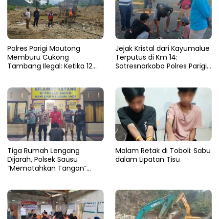
Polres Parigi Moutong
Jejak Kristal dari Kayumalue
Memburu Cukong
Terputus di Km 14:
Tambang Ilegal: Ketika 12
Satresnarkoba Polres Parigi
Ekskavator Menghilang di
Moutong Bekuk Dua
Semak Karya Mandiri
Pengedar Sabu 4,79 Gram
Tiga Rumah Lengang
Malam Retak di Toboli: Sabu
Dijarah, Polsek Sausu
dalam Lipatan Tisu
“Mematahkan Tangan”
Pencuri di Balinggi Jati