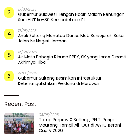
Ancam Permukiman Warga,
Prahara di Balik Megahnya
Bupati Parigi Moutong
Menara Buku Parigi
Tinjau Abrasi di Desa Palasa
Moutong
dan Minta Penanganan
Cepat
​Bupati dan Forkopimda
Badai Somasi Guncang
Menembus Nelangsa Parigi
Singgasana Parigi Moutong:
Moutong: Menakar Cepat
Proyek Perpustakaan Jadi
Pemulihan di Altar Sinergi
Api Dalam Sekam
Populer