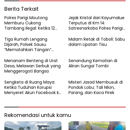
Berita Terkait
Polres Parigi Moutong
Jejak Kristal dari Kayumalue
Memburu Cukong
Terputus di Km 14:
Tambang Ilegal: Ketika 12
Satresnarkoba Polres Parigi
Ekskavator Menghilang di
Moutong Bekuk Dua
Semak Karya Mandiri
Pengedar Sabu 4,79 Gram
Tiga Rumah Lengang
Malam Retak di Toboli: Sabu
Dijarah, Polsek Sausu
dalam Lipatan Tisu
“Mematahkan Tangan”
Pencuri di Balinggi Jati
Menanam Benteng di Urat
Senandung Kematian di
Desa, Melawan Serbuk yang
Aliran Sungai Tombi
Menggerogoti Bangsa
Sengketa di Ruang Maya:
Misteri Jasad Membusuk di
Ketika Tuduhan Korupsi
Pondok Lobu: Tali Nilon,
Menyeret Akun Facebook ke
Parang, dan Kaca Pirek
Ranah Hukum
Rekomendasi untuk kamu