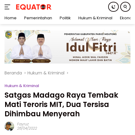
Home
Pemerintahan
Politik
Hukum & Kriminal
Ekonom
Langsung
ke
konten
Beranda
Hukum & Kriminal
Hukum & Kriminal
Satgas Madago Raya Tembak
Mati Teroris MIT, Dua Tersisa
Dihimbau Menyerah
Fayruz
28/04/2022