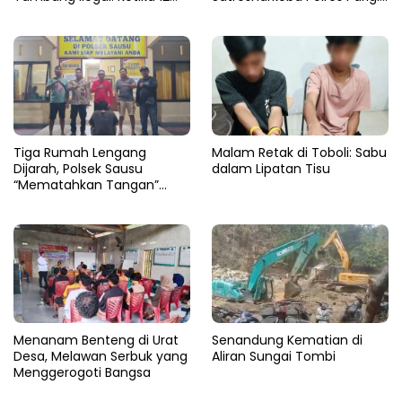
Ekskavator Menghilang di
Moutong Bekuk Dua
Semak Karya Mandiri
Pengedar Sabu 4,79 Gram
Tiga Rumah Lengang
Malam Retak di Toboli: Sabu
Dijarah, Polsek Sausu
dalam Lipatan Tisu
“Mematahkan Tangan”
Pencuri di Balinggi Jati
Menanam Benteng di Urat
Senandung Kematian di
Desa, Melawan Serbuk yang
Aliran Sungai Tombi
Menggerogoti Bangsa