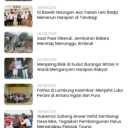
08/08/2026
1
Tatap Porprov X Sulteng, PELTI Parigi Moutong Tampil
All-Out di AATC Berani Cup V 2026
16/08/2025
2
Nada Merdeka Bergema di Parigi Moutong, Medy Ratu
Sawuda Meraih Juara Pertama Lomba Karaoke Antar
OPD
17/08/2025
3
Gubernur Sulawesi Tengah Hadiri Malam Renungan
Suci HUT ke-80 Kemerdekaan RI
17/08/2025
4
Anak Sulteng Menatap Dunia: MoU Bersejarah Buka
Jalan ke Negeri Jerman
18/08/2025
5
Air Mata Bahagia Ribuan PPPK, SK yang Lama Dinanti
Akhirnya Tiba
19/08/2025
6
Gubernur Sulteng Resmikan Infrastuktur
Ketenangalistrikan Perdana di Morowali