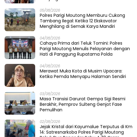
Recent Post
08/08/2026
Tatap Porprov X Sulteng, PELTI Parigi
Moutong Tampil All-Out di AATC Berani
Cup V 2026
08/08/2026
Di Bawah Naungan Asa: Faisan Lelo Badja
Menenun Harapan di Tandaigi
06/08/2026
Saat Pasir Dikeruk, Jembatan Baliara
Meratap Menunggu Ambruk
06/08/2026
Menjaring Bisik di Sudut Buranga: Ikhtiar H
Wardi Menganyam Harapan Rakyat