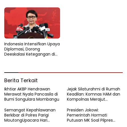
Percepatan Transformasi
Investasi Teknologi
Digital
Indonesia Intensifkan Upaya
Diplomasi, Dorong
Deeskalasi Ketegangan di
Timur Tengah
Berita Terkait
Ikhtiar AKBP Hendrawan
Jejak Silaturahmi di Rumah
Merawat Nyala Pancasila di
Keadilan: Komnas HAM dan
Bumi Songulara Mombangu
Kompolnas Merajut
Pengawasan yang Lebih
Tegas
Semangat Kepahlawanan
Presiden Jokowi:
Berkibar di Polres Parigi
Pemerintah Hormati
MoutongUpacara Hari
Putusan MK Soal Pilpres
Pahlawan Penuhi Lapangan
yang Final dan Mengikat