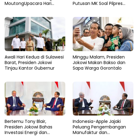
MoutongUpacara Hari
Putusan MK Soal Pilpres
Pahlawan Penuhi Lapangan
yang Final dan Mengikat
dengan Nuansa Patriotisme
Awali Hari Kedua di Sulawesi
Minggu Malam, Presiden
Barat, Presiden Jokowi
Jokowi Makan Bakso dan
Tinjau Kantor Gubernur
Sapa Warga Gorontalo
Bertemu Tony Blair,
Indonesia-Apple Jajaki
Presiden Jokowi Bahas
Peluang Pengembangan
Investasi Energi dan
Manufaktur dan