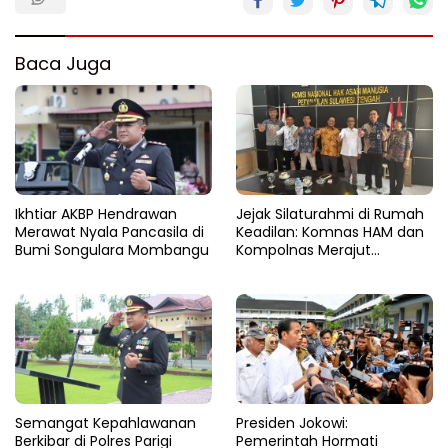
Baca Juga
Ikhtiar AKBP Hendrawan
Jejak Silaturahmi di Rumah
Merawat Nyala Pancasila di
Keadilan: Komnas HAM dan
Bumi Songulara Mombangu
Kompolnas Merajut
Pengawasan yang Lebih
Tegas
Semangat Kepahlawanan
Presiden Jokowi:
Berkibar di Polres Parigi
Pemerintah Hormati