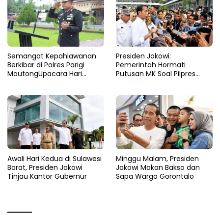
Semangat Kepahlawanan
Presiden Jokowi:
Berkibar di Polres Parigi
Pemerintah Hormati
MoutongUpacara Hari
Putusan MK Soal Pilpres
Pahlawan Penuhi Lapangan
yang Final dan Mengikat
dengan Nuansa Patriotisme
Awali Hari Kedua di Sulawesi
Minggu Malam, Presiden
Barat, Presiden Jokowi
Jokowi Makan Bakso dan
Tinjau Kantor Gubernur
Sapa Warga Gorontalo