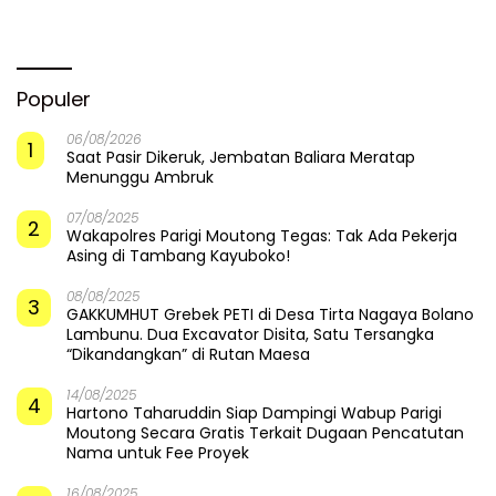
Pemulihan di Altar Sinergi
Api Dalam Sekam
Populer
06/08/2026
1
Saat Pasir Dikeruk, Jembatan Baliara Meratap
Menunggu Ambruk
07/08/2025
2
Wakapolres Parigi Moutong Tegas: Tak Ada Pekerja
Asing di Tambang Kayuboko!
08/08/2025
3
GAKKUMHUT Grebek PETI di Desa Tirta Nagaya Bolano
Lambunu. Dua Excavator Disita, Satu Tersangka
“Dikandangkan” di Rutan Maesa
14/08/2025
4
Hartono Taharuddin Siap Dampingi Wabup Parigi
Moutong Secara Gratis Terkait Dugaan Pencatutan
Nama untuk Fee Proyek
16/08/2025