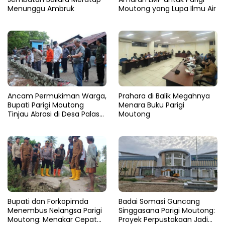
Menunggu Ambruk
Moutong yang Lupa Ilmu Air
Ancam Permukiman Warga,
Prahara di Balik Megahnya
Bupati Parigi Moutong
Menara Buku Parigi
Tinjau Abrasi di Desa Palasa
Moutong
dan Minta Penanganan
Cepat
​Bupati dan Forkopimda
Badai Somasi Guncang
Menembus Nelangsa Parigi
Singgasana Parigi Moutong:
Moutong: Menakar Cepat
Proyek Perpustakaan Jadi