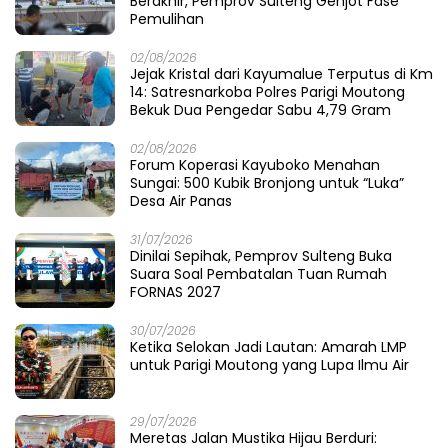
Berakhir, Pemprov Sulteng Genjot Fase
Pemulihan
02/08/2026
Jejak Kristal dari Kayumalue Terputus di Km
14: Satresnarkoba Polres Parigi Moutong
Bekuk Dua Pengedar Sabu 4,79 Gram
02/08/2026
Forum Koperasi Kayuboko Menahan
Sungai: 500 Kubik Bronjong untuk “Luka”
Desa Air Panas
31/07/2026
Dinilai Sepihak, Pemprov Sulteng Buka
Suara Soal Pembatalan Tuan Rumah
FORNAS 2027
30/07/2026
Ketika Selokan Jadi Lautan: Amarah LMP
untuk Parigi Moutong yang Lupa Ilmu Air
29/07/2026
Meretas Jalan Mustika Hijau Berduri: