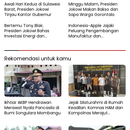
dengan Nuansa Patriotisme
Awali Hari Kedua di Sulawesi
Minggu Malam, Presiden
Barat, Presiden Jokowi
Jokowi Makan Bakso dan
Tinjau Kantor Gubernur
Sapa Warga Gorontalo
Bertemu Tony Blair,
Indonesia-Apple Jajaki
Presiden Jokowi Bahas
Peluang Pengembangan
Investasi Energi dan
Manufaktur dan
Percepatan Transformasi
Investasi Teknologi
Digital
Rekomendasi untuk kamu
Ikhtiar AKBP Hendrawan
Jejak Silaturahmi di Rumah
Merawat Nyala Pancasila di
Keadilan: Komnas HAM dan
Bumi Songulara Mombangu
Kompolnas Merajut
Pengawasan yang Lebih
Tegas