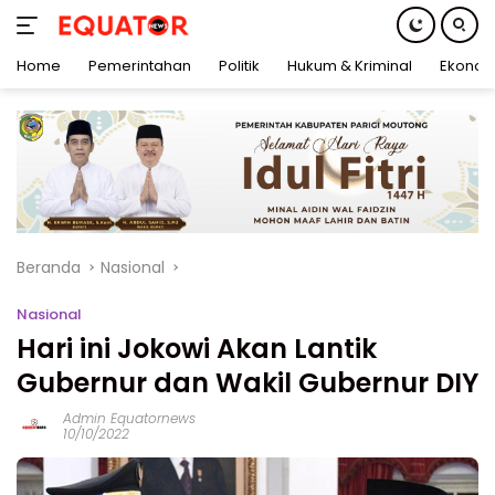
Home
Pemerintahan
Politik
Hukum & Kriminal
Ekonom
Langsung
ke
konten
Beranda
Nasional
Nasional
Hari ini Jokowi Akan Lantik
Gubernur dan Wakil Gubernur DIY
Admin Equatornews
10/10/2022