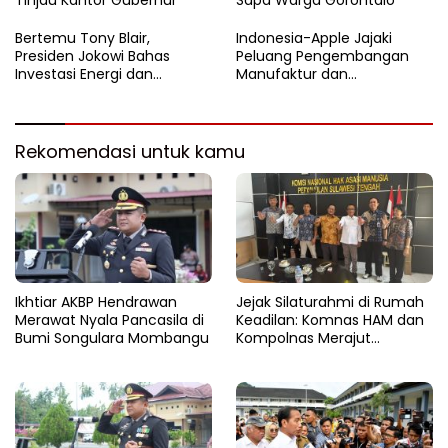
Bertemu Tony Blair,
Indonesia-Apple Jajaki
Presiden Jokowi Bahas
Peluang Pengembangan
Investasi Energi dan
Manufaktur dan
Percepatan Transformasi
Investasi Teknologi
Digital
Rekomendasi untuk kamu
Ikhtiar AKBP Hendrawan
Jejak Silaturahmi di Rumah
Merawat Nyala Pancasila di
Keadilan: Komnas HAM dan
Bumi Songulara Mombangu
Kompolnas Merajut
Pengawasan yang Lebih
Tegas