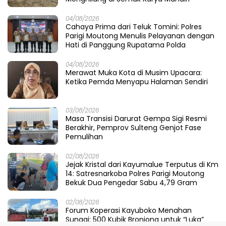
04/08/2026
Cahaya Prima dari Teluk Tomini: Polres
Parigi Moutong Menulis Pelayanan dengan
Hati di Panggung Rupatama Polda
04/08/2026
Merawat Muka Kota di Musim Upacara:
Ketika Pemda Menyapu Halaman Sendiri
03/08/2026
Masa Transisi Darurat Gempa Sigi Resmi
Berakhir, Pemprov Sulteng Genjot Fase
Pemulihan
02/08/2026
Jejak Kristal dari Kayumalue Terputus di Km
14: Satresnarkoba Polres Parigi Moutong
Bekuk Dua Pengedar Sabu 4,79 Gram
02/08/2026
Forum Koperasi Kayuboko Menahan
Sungai: 500 Kubik Bronjong untuk “Luka”