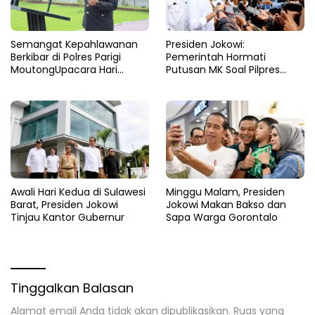
Semangat Kepahlawanan
Presiden Jokowi:
Berkibar di Polres Parigi
Pemerintah Hormati
MoutongUpacara Hari
Putusan MK Soal Pilpres
Pahlawan Penuhi Lapangan
yang Final dan Mengikat
dengan Nuansa Patriotisme
Awali Hari Kedua di Sulawesi
Minggu Malam, Presiden
Barat, Presiden Jokowi
Jokowi Makan Bakso dan
Tinjau Kantor Gubernur
Sapa Warga Gorontalo
Tinggalkan Balasan
Alamat email Anda tidak akan dipublikasikan.
Ruas yang