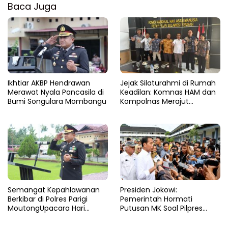
Baca Juga
Ikhtiar AKBP Hendrawan
Jejak Silaturahmi di Rumah
Merawat Nyala Pancasila di
Keadilan: Komnas HAM dan
Bumi Songulara Mombangu
Kompolnas Merajut
Pengawasan yang Lebih
Tegas
Semangat Kepahlawanan
Presiden Jokowi:
Berkibar di Polres Parigi
Pemerintah Hormati
MoutongUpacara Hari
Putusan MK Soal Pilpres
Pahlawan Penuhi Lapangan
yang Final dan Mengikat
dengan Nuansa Patriotisme