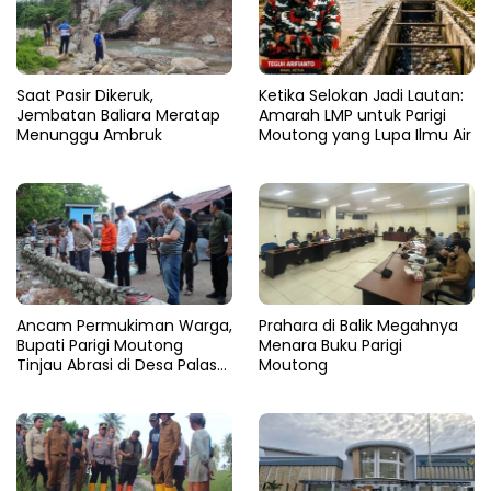
Saat Pasir Dikeruk,
Ketika Selokan Jadi Lautan:
Jembatan Baliara Meratap
Amarah LMP untuk Parigi
Menunggu Ambruk
Moutong yang Lupa Ilmu Air
Ancam Permukiman Warga,
Prahara di Balik Megahnya
Bupati Parigi Moutong
Menara Buku Parigi
Tinjau Abrasi di Desa Palasa
Moutong
dan Minta Penanganan
Cepat