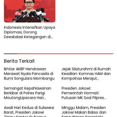
Indonesia Intensifkan Upaya
Diplomasi, Dorong
Deeskalasi Ketegangan di
Timur Tengah
Berita Terkait
Ikhtiar AKBP Hendrawan
Jejak Silaturahmi di Rumah
Merawat Nyala Pancasila di
Keadilan: Komnas HAM dan
Bumi Songulara Mombangu
Kompolnas Merajut
Pengawasan yang Lebih
Tegas
Semangat Kepahlawanan
Presiden Jokowi:
Berkibar di Polres Parigi
Pemerintah Hormati
MoutongUpacara Hari
Putusan MK Soal Pilpres
Pahlawan Penuhi Lapangan
yang Final dan Mengikat
dengan Nuansa Patriotisme
Awali Hari Kedua di Sulawesi
Minggu Malam, Presiden
Barat, Presiden Jokowi
Jokowi Makan Bakso dan
Tinjau Kantor Gubernur
Sapa Warga Gorontalo