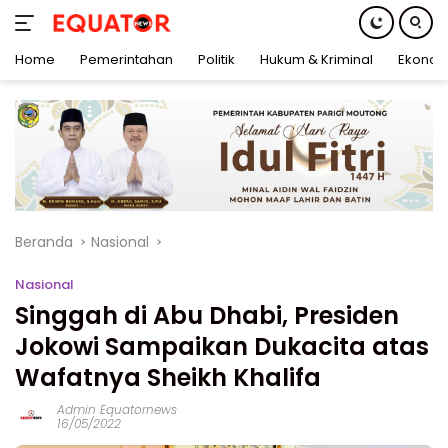
Home
Pemerintahan
Politik
Hukum & Kriminal
Ekonom
Langsung
ke
konten
Beranda
Nasional
Nasional
Singgah di Abu Dhabi, Presiden
Jokowi Sampaikan Dukacita atas
Wafatnya Sheikh Khalifa
Admin Equatornews
16/05/2022