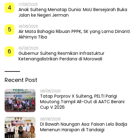
17/08/2025
4
Anak Sulteng Menatap Dunia: MoU Bersejarah Buka
Jalan ke Negeri Jerman
18/08/2025
5
Air Mata Bahagia Ribuan PPPK, SK yang Lama Dinanti
Akhirnya Tiba
19/08/2025
6
Gubernur Sulteng Resmikan Infrastuktur
Ketenangalistrikan Perdana di Morowali
Recent Post
08/08/2026
Tatap Porprov X Sulteng, PELTI Parigi
Moutong Tampil All-Out di AATC Berani
Cup V 2026
08/08/2026
Di Bawah Naungan Asa: Faisan Lelo Badja
Menenun Harapan di Tandaigi