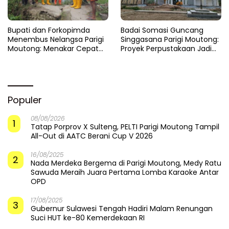
​Bupati dan Forkopimda
Badai Somasi Guncang
Menembus Nelangsa Parigi
Singgasana Parigi Moutong:
Moutong: Menakar Cepat
Proyek Perpustakaan Jadi
Pemulihan di Altar Sinergi
Api Dalam Sekam
Populer
08/08/2026
1
Tatap Porprov X Sulteng, PELTI Parigi Moutong Tampil
All-Out di AATC Berani Cup V 2026
16/08/2025
2
Nada Merdeka Bergema di Parigi Moutong, Medy Ratu
Sawuda Meraih Juara Pertama Lomba Karaoke Antar
OPD
17/08/2025
3
Gubernur Sulawesi Tengah Hadiri Malam Renungan
Suci HUT ke-80 Kemerdekaan RI