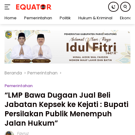
Home
Pemerintahan
Politik
Hukum & Kriminal
Ekonom
Langsung
ke
konten
Beranda
Pemerintahan
Pemerintahan
“LMP Bawa Dugaan Jual Beli
Jabatan Kepsek ke Kejati : Bupati
Persilakan Publik Menempuh
Jalan Hukum”
Fayruz