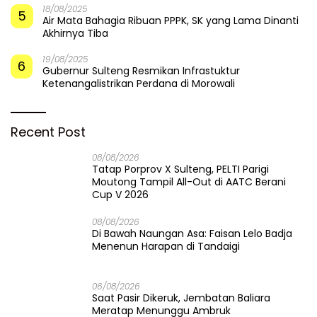
18/08/2025
5
Air Mata Bahagia Ribuan PPPK, SK yang Lama Dinanti
Akhirnya Tiba
19/08/2025
6
Gubernur Sulteng Resmikan Infrastuktur
Ketenangalistrikan Perdana di Morowali
Recent Post
08/08/2026
Tatap Porprov X Sulteng, PELTI Parigi
Moutong Tampil All-Out di AATC Berani
Cup V 2026
08/08/2026
Di Bawah Naungan Asa: Faisan Lelo Badja
Menenun Harapan di Tandaigi
06/08/2026
Saat Pasir Dikeruk, Jembatan Baliara
Meratap Menunggu Ambruk