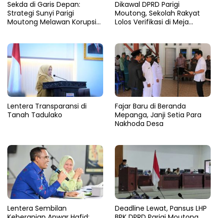
Sekda di Garis Depan:
Dikawal DPRD Parigi
Strategi Sunyi Parigi
Moutong, Sekolah Rakyat
Moutong Melawan Korupsi
Lolos Verifikasi di Meja
dari Balik Zoom
Kemensos
Lentera Transparansi di
Fajar Baru di Beranda
Tanah Tadulako
Mepanga, Janji Setia Para
Nakhoda Desa
Lentera Sembilan
Deadline Lewat, Pansus LHP
Keberanian Anwar Hafid:
BPK DPRD Parigi Moutong