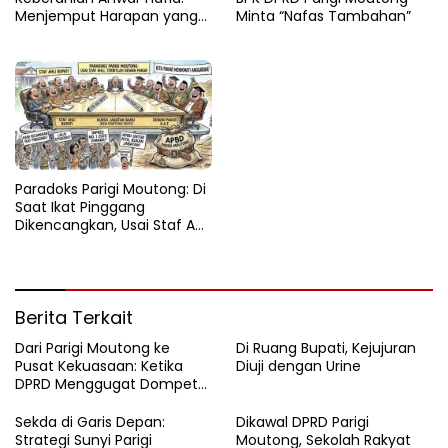
Menjemput Harapan yang
Minta “Nafas Tambahan”
Tercecer di Tapal Batas
Paradoks Parigi Moutong: Di
Saat Ikat Pinggang
Dikencangkan, Usai Staf Ahli
Terbitlah Dewan Pakar
Berita Terkait
Dari Parigi Moutong ke
Di Ruang Bupati, Kejujuran
Pusat Kekuasaan: Ketika
Diuji dengan Urine
DPRD Menggugat Dompet
Negara
Sekda di Garis Depan:
Dikawal DPRD Parigi
Strategi Sunyi Parigi
Moutong, Sekolah Rakyat