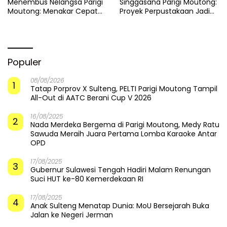
Menembus Nelangsa Parigi
Singgasana Parigi Moutong:
Moutong: Menakar Cepat
Proyek Perpustakaan Jadi
Pemulihan di Altar Sinergi
Api Dalam Sekam
Populer
08/08/2026
1
Tatap Porprov X Sulteng, PELTI Parigi Moutong Tampil
All-Out di AATC Berani Cup V 2026
16/08/2025
2
Nada Merdeka Bergema di Parigi Moutong, Medy Ratu
Sawuda Meraih Juara Pertama Lomba Karaoke Antar
OPD
17/08/2025
3
Gubernur Sulawesi Tengah Hadiri Malam Renungan
Suci HUT ke-80 Kemerdekaan RI
17/08/2025
4
Anak Sulteng Menatap Dunia: MoU Bersejarah Buka
Jalan ke Negeri Jerman