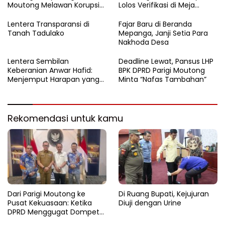
Moutong Melawan Korupsi
Lolos Verifikasi di Meja
dari Balik Zoom
Kemensos
Lentera Transparansi di
Fajar Baru di Beranda
Tanah Tadulako
Mepanga, Janji Setia Para
Nakhoda Desa
Lentera Sembilan
Deadline Lewat, Pansus LHP
Keberanian Anwar Hafid:
BPK DPRD Parigi Moutong
Menjemput Harapan yang
Minta “Nafas Tambahan”
Tercecer di Tapal Batas
Rekomendasi untuk kamu
Dari Parigi Moutong ke
Di Ruang Bupati, Kejujuran
Pusat Kekuasaan: Ketika
Diuji dengan Urine
DPRD Menggugat Dompet
Negara