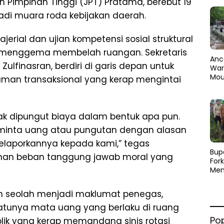
 Pimpinan Tinggi (JPT) Pratama, berebut 19
adi muara roda kebijakan daerah.
ajerial dan ujian kompetensi sosial struktural
s menggema membelah ruangan. Sekretaris
Anc
ulfinasran, berdiri di garis depan untuk
Warg
Mou
aman transaksional yang kerap mengintai
Abra
dan
Pen
idak dipungut biaya dalam bentuk apa pun.
minta uang atau pungutan dengan alasan
 melaporkannya kepada kami,” tegas
​Bup
ahan beban tanggung jawab moral yang
For
Men
Par
Men
ah seolah menjadi maklumat penegas,
Pemu
Sine
tunya mata uang yang berlaku di ruang
Po
ublik yang kerap memandang sinis rotasi