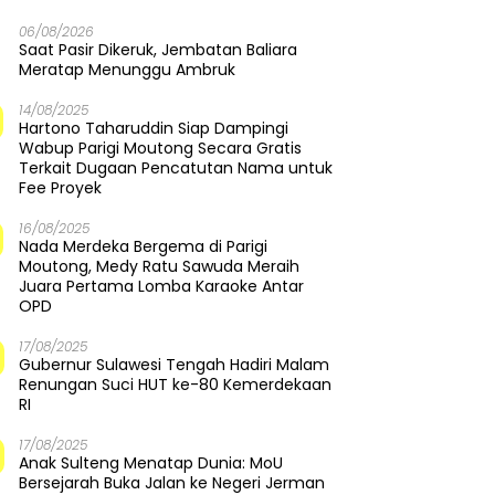
06/08/2026
Saat Pasir Dikeruk, Jembatan Baliara
Meratap Menunggu Ambruk
14/08/2025
Hartono Taharuddin Siap Dampingi
Wabup Parigi Moutong Secara Gratis
Terkait Dugaan Pencatutan Nama untuk
Fee Proyek
16/08/2025
Nada Merdeka Bergema di Parigi
Moutong, Medy Ratu Sawuda Meraih
Juara Pertama Lomba Karaoke Antar
OPD
17/08/2025
Gubernur Sulawesi Tengah Hadiri Malam
Renungan Suci HUT ke-80 Kemerdekaan
RI
17/08/2025
Anak Sulteng Menatap Dunia: MoU
Bersejarah Buka Jalan ke Negeri Jerman