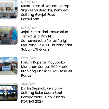
03/08/2026
Masa Transisi Darurat Gempa
Sigi Resmi Berakhir, Pemprov
Sulteng Genjot Fase
Pemulihan
02/08/2026
Jejak Kristal dari Kayumalue
Terputus di Km 14:
Satresnarkoba Polres Parigi
Moutong Bekuk Dua Pengedar
Sabu 4,79 Gram
02/08/2026
Forum Koperasi Kayuboko
Menahan Sungai: 500 Kubik
Bronjong untuk “Luka” Desa Air
Panas
31/07/2026
Dinilai Sepihak, Pemprov
Sulteng Buka Suara Soal
Pembatalan Tuan Rumah
FORNAS 2027