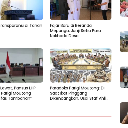
Transparansi di Tanah
Fajar Baru di Beranda
Mepanga, Janji Setia Para
Nakhoda Desa
 Lewat, Pansus LHP
Paradoks Parigi Moutong: Di
 Parigi Moutong
Saat Ikat Pinggang
afas Tambahan”
Dikencangkan, Usai Staf Ahli
Terbitlah Dewan Pakar