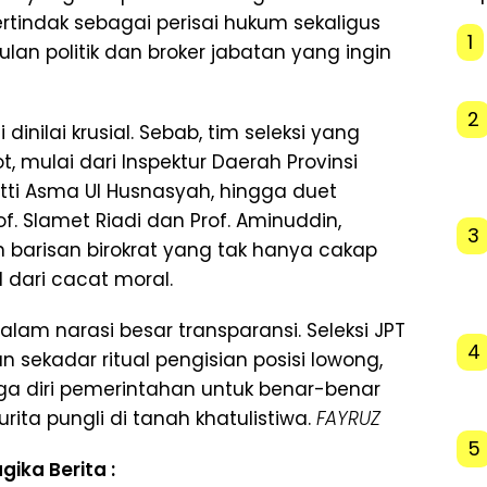
rtindak sebagai perisai hukum sekaligus
1
lan politik dan broker jabatan yang ingin
2
dinilai krusial. Sebab, tim seleksi yang
t, mulai dari Inspektur Daerah Provinsi
itti Asma Ul Husnasyah, hingga duet
of. Slamet Riadi dan Prof. Aminuddin,
3
 barisan birokrat yang tak hanya cakap
il dari cacat moral.
 dalam narasi besar transparansi. Seleksi JPT
4
 sekadar ritual pengisian posisi lowong,
a diri pemerintahan untuk benar-benar
ta pungli di tanah khatulistiwa.
FAYRUZ
5
gika Berita :