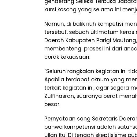
genderang Seleksi Terbuka Jabatan
kursi kosong yang selama ini menj
​Namun, di balik riuh kompetisi man
tersebut, sebuah ultimatum kera
Daerah Kabupaten Parigi Moutong, Z
membentengi prosesi ini dari anc
corak kekuasaan.
​”Seluruh rangkaian kegiatan ini t
Apabila terdapat oknum yang me
terkait kegiatan ini, agar segera
Zulfinasran, suaranya berat men
besar.
​Pernyataan sang Sekretaris Daer
bahwa kompetensi adalah satu-sa
ujian itu. Di tengah skeptisisme p