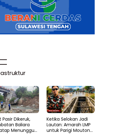
rastruktur
 Pasir Dikeruk,
Ketika Selokan Jadi
batan Baliara
Lautan: Amarah LMP
atap Menunggu
untuk Parigi Moutong
ruk
yang Lupa Ilmu Air