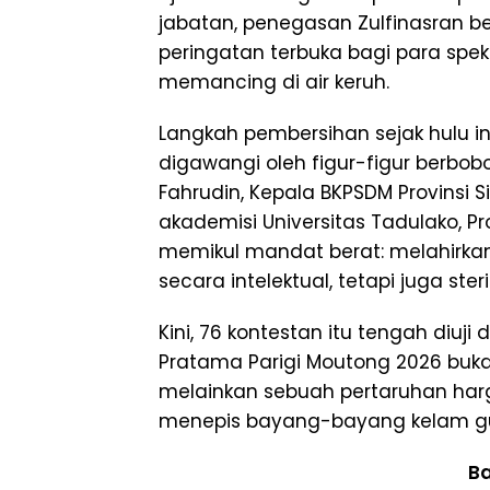
jabatan, penegasan Zulfinasran be
peringatan terbuka bagi para speku
memancing di air keruh.
​Langkah pembersihan sejak hulu ini 
digawangi oleh figur-figur berbobo
Fahrudin, Kepala BKPSDM Provinsi S
akademisi Universitas Tadulako, Pr
memikul mandat berat: melahirkan
secara intelektual, tetapi juga ster
​Kini, 76 kontestan itu tengah diuji
Pratama Parigi Moutong 2026 bukan
melainkan sebuah pertaruhan harg
menepis bayang-bayang kelam guri
Ba