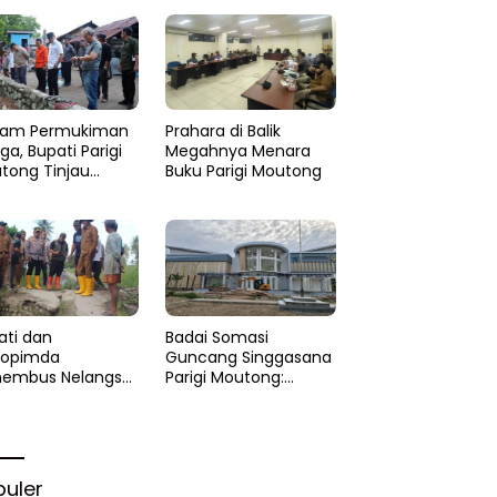
am Permukiman
Prahara di Balik
a, Bupati Parigi
Megahnya Menara
tong Tinjau
Buku Parigi Moutong
si di Desa Palasa
 Minta
anganan Cepat
ati dan
Badai Somasi
kopimda
Guncang Singgasana
embus Nelangsa
Parigi Moutong:
igi Moutong:
Proyek Perpustakaan
akar Cepat
Jadi Api Dalam
lihan di Altar
Sekam
rgi
puler