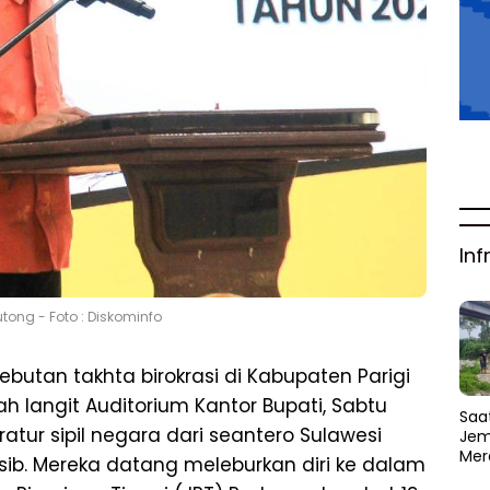
Inf
utong - Foto : Diskominfo
butan takhta birokrasi di Kabupaten Parigi
 langit Auditorium Kantor Bupati, Sabtu
Saat
ratur sipil negara dari seantero Sulawesi
Jem
Mer
b. Mereka datang meleburkan diri ke dalam
Amb