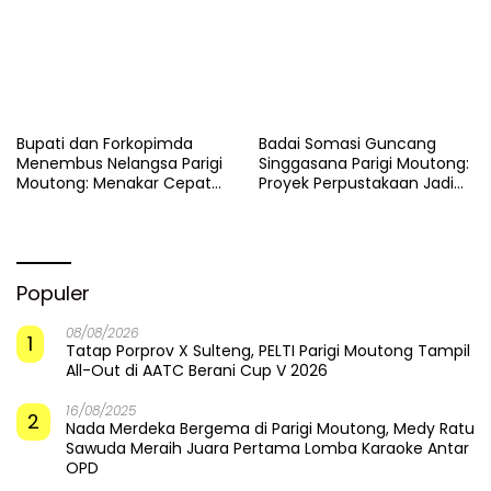
​Bupati dan Forkopimda
Badai Somasi Guncang
Menembus Nelangsa Parigi
Singgasana Parigi Moutong:
Moutong: Menakar Cepat
Proyek Perpustakaan Jadi
Pemulihan di Altar Sinergi
Api Dalam Sekam
Populer
08/08/2026
1
Tatap Porprov X Sulteng, PELTI Parigi Moutong Tampil
All-Out di AATC Berani Cup V 2026
16/08/2025
2
Nada Merdeka Bergema di Parigi Moutong, Medy Ratu
Sawuda Meraih Juara Pertama Lomba Karaoke Antar
OPD