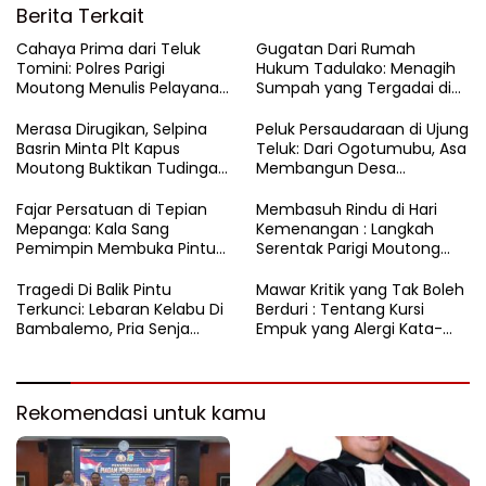
Berita Terkait
Cahaya Prima dari Teluk
Gugatan Dari Rumah
Tomini: Polres Parigi
Hukum Tadulako: Menagih
Moutong Menulis Pelayanan
Sumpah yang Tergadai di
dengan Hati di Panggung
Lingkaran Tambang Parigi
Rupatama Polda
Moutong
Merasa Dirugikan, Selpina
Peluk Persaudaraan di Ujung
Basrin Minta Plt Kapus
Teluk: Dari Ogotumubu, Asa
Moutong Buktikan Tudingan
Membangun Desa
Soal Aliran Dana Tambang
Dinyalakan
Fajar Persatuan di Tepian
​Membasuh Rindu di Hari
Mepanga: Kala Sang
Kemenangan : Langkah
Pemimpin Membuka Pintu
Serentak Parigi Moutong
Hati
Menenun Silaturahmi
Tragedi Di Balik Pintu
Mawar Kritik yang Tak Boleh
Terkunci: Lebaran Kelabu Di
Berduri : Tentang Kursi
Bambalemo, Pria Senja
Empuk yang Alergi Kata-
Ditemukan Tak Bernyawa
Kata
Rekomendasi untuk kamu