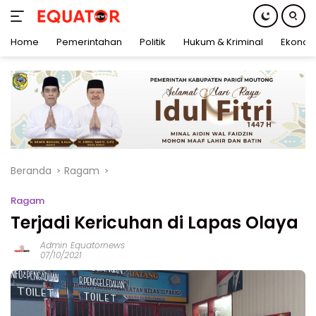
Home
Pemerintahan
Politik
Hukum & Kriminal
Ekonom
Langsung
ke
konten
Beranda
Ragam
Ragam
Terjadi Kericuhan di Lapas Olaya
Admin Equatornews
07/10/2021