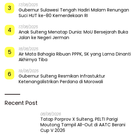
17/08/2025
3
Gubernur Sulawesi Tengah Hadiri Malam Renungan
Suci HUT ke-80 Kemerdekaan RI
17/08/2025
4
Anak Sulteng Menatap Dunia: MoU Bersejarah Buka
Jalan ke Negeri Jerman
18/08/2025
5
Air Mata Bahagia Ribuan PPPK, SK yang Lama Dinanti
Akhirnya Tiba
19/08/2025
6
Gubernur Sulteng Resmikan Infrastuktur
Ketenangalistrikan Perdana di Morowali
Recent Post
08/08/2026
Tatap Porprov X Sulteng, PELTI Parigi
Moutong Tampil All-Out di AATC Berani
Cup V 2026