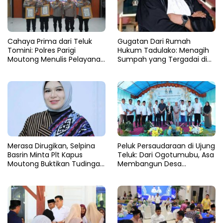
Cahaya Prima dari Teluk
Gugatan Dari Rumah
Tomini: Polres Parigi
Hukum Tadulako: Menagih
Moutong Menulis Pelayanan
Sumpah yang Tergadai di
dengan Hati di Panggung
Lingkaran Tambang Parigi
Rupatama Polda
Moutong
Merasa Dirugikan, Selpina
Peluk Persaudaraan di Ujung
Basrin Minta Plt Kapus
Teluk: Dari Ogotumubu, Asa
Moutong Buktikan Tudingan
Membangun Desa
Soal Aliran Dana Tambang
Dinyalakan