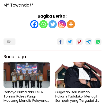
MY Towanda/*
Bagika Berita :
Baca Juga
Cahaya Prima dari Teluk
Gugatan Dari Rumah
Tomini: Polres Parigi
Hukum Tadulako: Menagih
Moutong Menulis Pelayanan
Sumpah yang Tergadai di
dengan Hati di Panggung
Lingkaran Tambang Parigi