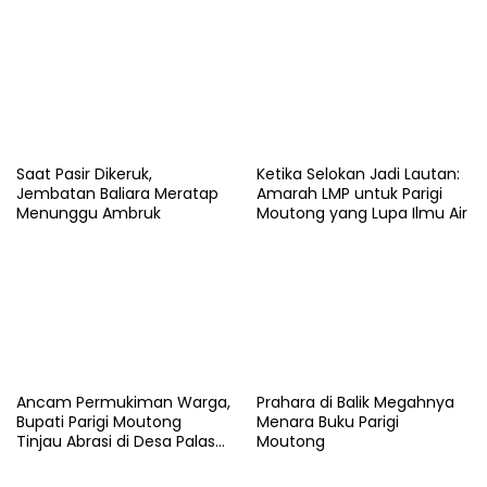
Saat Pasir Dikeruk,
Ketika Selokan Jadi Lautan:
Jembatan Baliara Meratap
Amarah LMP untuk Parigi
Menunggu Ambruk
Moutong yang Lupa Ilmu Air
Ancam Permukiman Warga,
Prahara di Balik Megahnya
Bupati Parigi Moutong
Menara Buku Parigi
Tinjau Abrasi di Desa Palasa
Moutong
dan Minta Penanganan
Cepat