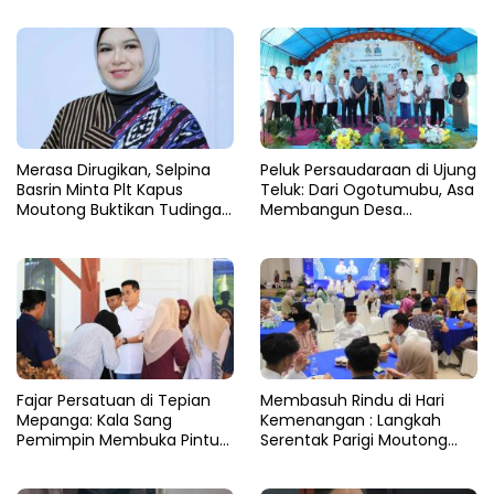
Rupatama Polda
Moutong
Merasa Dirugikan, Selpina
Peluk Persaudaraan di Ujung
Basrin Minta Plt Kapus
Teluk: Dari Ogotumubu, Asa
Moutong Buktikan Tudingan
Membangun Desa
Soal Aliran Dana Tambang
Dinyalakan
Fajar Persatuan di Tepian
​Membasuh Rindu di Hari
Mepanga: Kala Sang
Kemenangan : Langkah
Pemimpin Membuka Pintu
Serentak Parigi Moutong
Hati
Menenun Silaturahmi