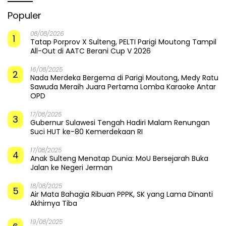
Populer
08/08/2026
1
Tatap Porprov X Sulteng, PELTI Parigi Moutong Tampil
All-Out di AATC Berani Cup V 2026
16/08/2025
2
Nada Merdeka Bergema di Parigi Moutong, Medy Ratu
Sawuda Meraih Juara Pertama Lomba Karaoke Antar
OPD
17/08/2025
3
Gubernur Sulawesi Tengah Hadiri Malam Renungan
Suci HUT ke-80 Kemerdekaan RI
17/08/2025
4
Anak Sulteng Menatap Dunia: MoU Bersejarah Buka
Jalan ke Negeri Jerman
18/08/2025
5
Air Mata Bahagia Ribuan PPPK, SK yang Lama Dinanti
Akhirnya Tiba
19/08/2025