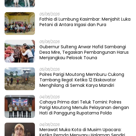
05/08/2026
Fathia di Lumbung Kasimbar: Menjahit Luka
Petani di Antara Irigasi dan Pura
05/08/2026
Gubernur Sulteng Anwar Hafid Sambangi
Desa Mire, Tegaskan Pembangunan Harus
Menjangkau Pelosok Touna
05/08/2026
Polres Parigi Moutong Memburu Cukong
Tambang Ilegal: Ketika 12 Ekskavator
Menghilang di Semak Karya Mandiri
04/08/2026
Cahaya Prima dari Teluk Tomini: Polres
Parigi Moutong Menulis Pelayanan dengan
Hati di Panggung Rupatama Polda
04/08/2026
Merawat Muka Kota di Musim Upacara:
Ketika Pemda Menyapu Halaman Sendiri