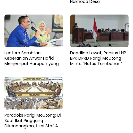
Nakhoda Desa
Lentera Sembilan
Deadline Lewat, Pansus LHP
Keberanian Anwar Hafid:
BPK DPRD Parigi Moutong
Menjemput Harapan yang
Minta “Nafas Tambahan”
Tercecer di Tapal Batas
Paradoks Parigi Moutong: Di
Saat Ikat Pinggang
Dikencangkan, Usai Staf Ahli
Terbitlah Dewan Pakar