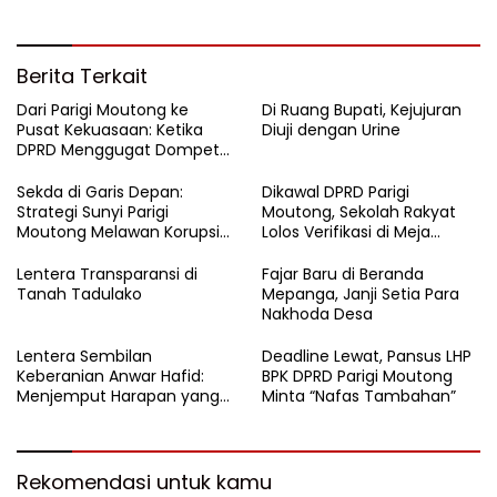
Berita Terkait
Dari Parigi Moutong ke
Di Ruang Bupati, Kejujuran
Pusat Kekuasaan: Ketika
Diuji dengan Urine
DPRD Menggugat Dompet
Negara
Sekda di Garis Depan:
Dikawal DPRD Parigi
Strategi Sunyi Parigi
Moutong, Sekolah Rakyat
Moutong Melawan Korupsi
Lolos Verifikasi di Meja
dari Balik Zoom
Kemensos
Lentera Transparansi di
Fajar Baru di Beranda
Tanah Tadulako
Mepanga, Janji Setia Para
Nakhoda Desa
Lentera Sembilan
Deadline Lewat, Pansus LHP
Keberanian Anwar Hafid:
BPK DPRD Parigi Moutong
Menjemput Harapan yang
Minta “Nafas Tambahan”
Tercecer di Tapal Batas
Rekomendasi untuk kamu