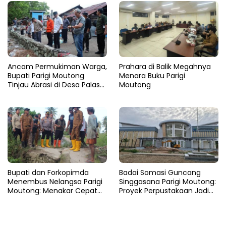
Ancam Permukiman Warga,
Prahara di Balik Megahnya
Bupati Parigi Moutong
Menara Buku Parigi
Tinjau Abrasi di Desa Palasa
Moutong
dan Minta Penanganan
Cepat
​Bupati dan Forkopimda
Badai Somasi Guncang
Menembus Nelangsa Parigi
Singgasana Parigi Moutong:
Moutong: Menakar Cepat
Proyek Perpustakaan Jadi
Pemulihan di Altar Sinergi
Api Dalam Sekam