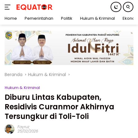
Home
Pemerintahan
Politik
Hukum & Kriminal
Ekonom
Langsung
ke
konten
Beranda
Hukum & Kriminal
Hukum & Kriminal
Diburu Lintas Kabupaten,
Residivis Curanmor Akhirnya
Tersungkur di Toli-Toli
Fayruz
25/02/2026