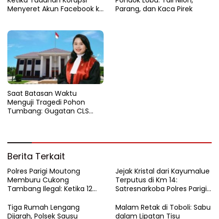
Menyeret Akun Facebook ke
Parang, dan Kaca Pirek
Ranah Hukum
Saat Batasan Waktu
Menguji Tragedi Pohon
Tumbang: Gugatan CLS
Warga Parigi Kandas di Altar
Prosedur Hukum
Berita Terkait
Polres Parigi Moutong
Jejak Kristal dari Kayumalue
Memburu Cukong
Terputus di Km 14:
Tambang Ilegal: Ketika 12
Satresnarkoba Polres Parigi
Ekskavator Menghilang di
Moutong Bekuk Dua
Semak Karya Mandiri
Pengedar Sabu 4,79 Gram
Tiga Rumah Lengang
Malam Retak di Toboli: Sabu
Dijarah, Polsek Sausu
dalam Lipatan Tisu