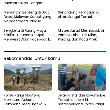
“Mematahkan Tangan”
Pencuri di Balinggi Jati
Menanam Benteng di Urat
Senandung Kematian di
Desa, Melawan Serbuk yang
Aliran Sungai Tombi
Menggerogoti Bangsa
Sengketa di Ruang Maya:
Misteri Jasad Membusuk di
Ketika Tuduhan Korupsi
Pondok Lobu: Tali Nilon,
Menyeret Akun Facebook ke
Parang, dan Kaca Pirek
Ranah Hukum
Rekomendasi untuk kamu
Polres Parigi Moutong
Jejak Kristal dari Kayumalue
Memburu Cukong
Terputus di Km 14:
Tambang Ilegal: Ketika 12
Satresnarkoba Polres Parigi
Ekskavator Menghilang di
Moutong Bekuk Dua