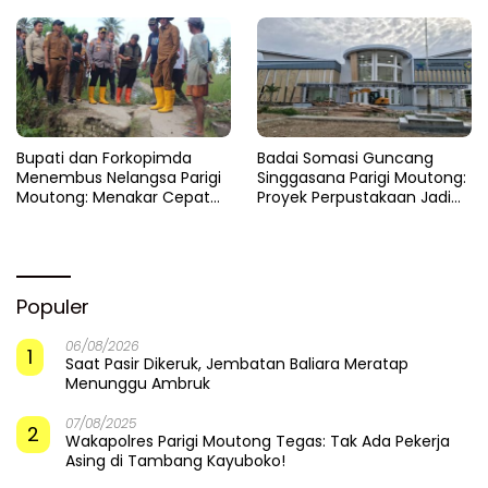
Cepat
​Bupati dan Forkopimda
Badai Somasi Guncang
Menembus Nelangsa Parigi
Singgasana Parigi Moutong:
Moutong: Menakar Cepat
Proyek Perpustakaan Jadi
Pemulihan di Altar Sinergi
Api Dalam Sekam
Populer
06/08/2026
1
Saat Pasir Dikeruk, Jembatan Baliara Meratap
Menunggu Ambruk
07/08/2025
2
Wakapolres Parigi Moutong Tegas: Tak Ada Pekerja
Asing di Tambang Kayuboko!