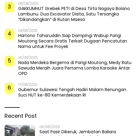
08/08/2025
3
GAKKUMHUT Grebek PETI di Desa Tirta Nagaya Bolano
Lambunu. Dua Excavator Disita, Satu Tersangka
“Dikandangkan” di Rutan Maesa
14/08/2025
4
Hartono Taharuddin Siap Dampingi Wabup Parigi
Moutong Secara Gratis Terkait Dugaan Pencatutan
Nama untuk Fee Proyek
16/08/2025
5
Nada Merdeka Bergema di Parigi Moutong, Medy Ratu
Sawuda Meraih Juara Pertama Lomba Karaoke Antar
OPD
17/08/2025
6
Gubernur Sulawesi Tengah Hadiri Malam Renungan
Suci HUT ke-80 Kemerdekaan RI
Recent Post
06/08/2026
Saat Pasir Dikeruk, Jembatan Baliara