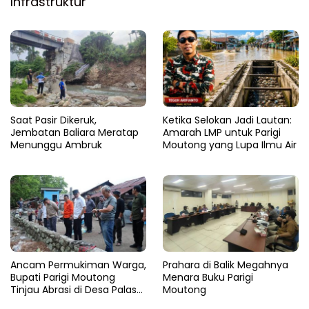
Infrastruktur
Saat Pasir Dikeruk,
Ketika Selokan Jadi Lautan:
Jembatan Baliara Meratap
Amarah LMP untuk Parigi
Menunggu Ambruk
Moutong yang Lupa Ilmu Air
Ancam Permukiman Warga,
Prahara di Balik Megahnya
Bupati Parigi Moutong
Menara Buku Parigi
Tinjau Abrasi di Desa Palasa
Moutong
dan Minta Penanganan