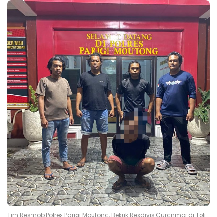
Tim Resmob Polres Parigi Moutong, Bekuk Resdivis Curanmor di Toli