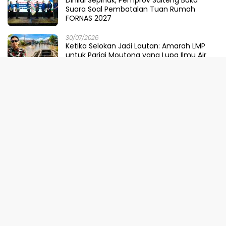
Dinilai Sepihak, Pemprov Sulteng Buka
Suara Soal Pembatalan Tuan Rumah
FORNAS 2027
30/07/2026
Ketika Selokan Jadi Lautan: Amarah LMP
untuk Parigi Moutong yang Lupa Ilmu Air
29/07/2026
Meretas Jalan Mustika Hijau Berduri:
Faradiba Zaenong Rintis Gerbang Fuzhou
Untuk Hasil Bumi Sulteng
29/07/2026
​Menjaga Napas Laut Parigi: Polairud
Menenun Kesadaran di Ambang Ombak
Extrem
29/07/2026
Pemprov Sulteng, KPK, dan Kementerian
ATR/BPN Perkuat Sinergi Cegah Korupsi
Sektor Pertanahan