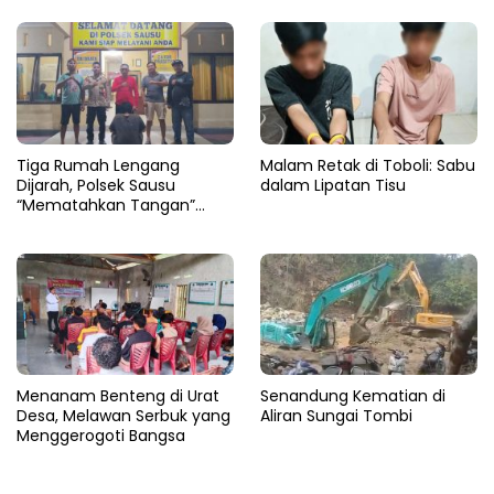
Semak Karya Mandiri
Pengedar Sabu 4,79 Gram
Tiga Rumah Lengang
Malam Retak di Toboli: Sabu
Dijarah, Polsek Sausu
dalam Lipatan Tisu
“Mematahkan Tangan”
Pencuri di Balinggi Jati
Menanam Benteng di Urat
Senandung Kematian di
Desa, Melawan Serbuk yang
Aliran Sungai Tombi
Menggerogoti Bangsa