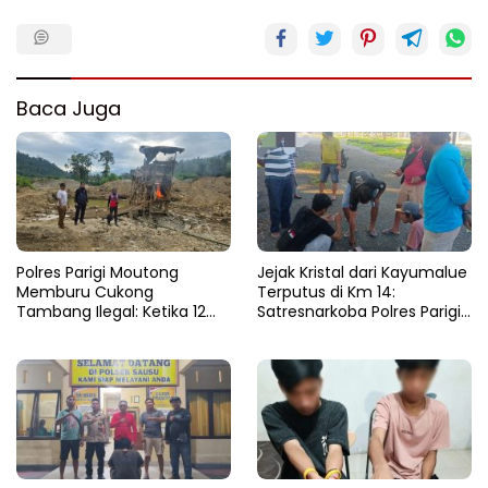
Baca Juga
Polres Parigi Moutong
Jejak Kristal dari Kayumalue
Memburu Cukong
Terputus di Km 14:
Tambang Ilegal: Ketika 12
Satresnarkoba Polres Parigi
Ekskavator Menghilang di
Moutong Bekuk Dua
Semak Karya Mandiri
Pengedar Sabu 4,79 Gram