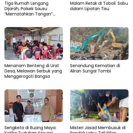
Tiga Rumah Lengang
Malam Retak di Toboli: Sabu
Dijarah, Polsek Sausu
dalam Lipatan Tisu
“Mematahkan Tangan”
Pencuri di Balinggi Jati
Menanam Benteng di Urat
Senandung Kematian di
Desa, Melawan Serbuk yang
Aliran Sungai Tombi
Menggerogoti Bangsa
Sengketa di Ruang Maya:
Misteri Jasad Membusuk di
Ketika Tuduhan Korupsi
Pondok Lobu: Tali Nilon,