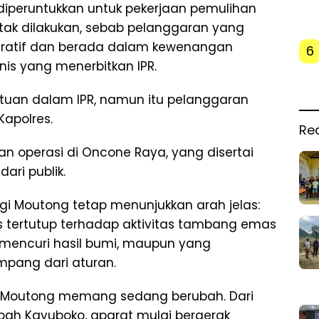
diperuntukkan untuk pekerjaan pemulihan
n tak dilakukan, sebab pelanggaran yang
istratif dan berada dalam kewenangan
6
is yang menerbitkan IPR.
ntuan dalam IPR, namun itu pelanggaran
Kapolres.
Re
n operasi di Oncone Raya, yang disertai
ari publik.
igi Moutong tetap menunjukkan arah jelas:
 tertutup terhadap aktivitas tambang emas
n mencuri hasil bumi, maupun yang
mpang dari aturan.
i Moutong memang sedang berubah. Dari
ah Kayuboko, aparat mulai bergerak