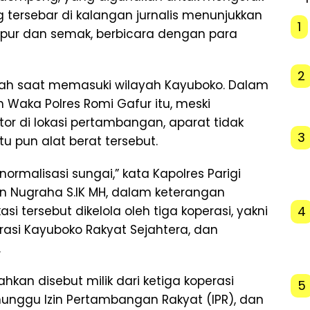
g tersebar di kalangan jurnalis menunjukkan
1
umpur dan semak, berbicara dengan para
2
bah saat memasuki wilayah Kayuboko. Dalam
h Waka Polres Romi Gafur itu, meski
r di lokasi pertambangan, aparat tidak
3
 pun alat berat tersebut.
ormalisasi sungai,” kata Kapolres Parigi
n Nugraha S.IK MH, dalam keterangan
4
si tersebut dikelola oleh tiga koperasi, yakni
rasi Kayuboko Rakyat Sejahtera, dan
.
ahkan disebut milik dari ketiga koperasi
5
unggu Izin Pertambangan Rakyat (IPR), dan