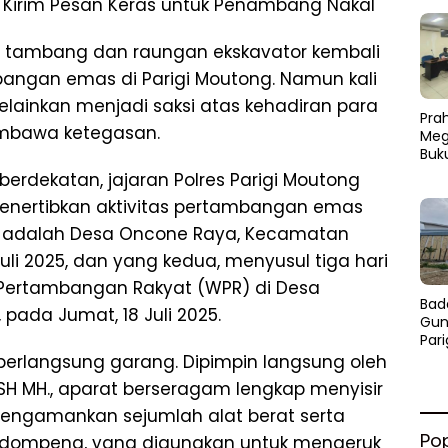
si Kirim Pesan Keras untuk Penambang Nakal
 tambang dan raungan ekskavator kembali
ngan emas di Parigi Moutong. Namun kali
elainkan menjadi saksi atas kehadiran para
Prah
mbawa ketegasan.
Meg
Buk
erdekatan, jajaran Polres Parigi Moutong
enertibkan aktivitas pertambangan emas
ma adalah Desa Oncone Raya, Kecamatan
uli 2025, dan yang kedua, menyusul tiga hari
ertambangan Rakyat (WPR) di Desa
Bad
pada Jumat, 18 Juli 2025.
Gun
Par
Pro
erlangsung garang. Dipimpin langsung oleh
Jad
SH MH., aparat berseragam lengkap menyisir
Se
 mengamankan sejumlah alat berat serta
Po
 dompeng, yang digunakan untuk mengeruk