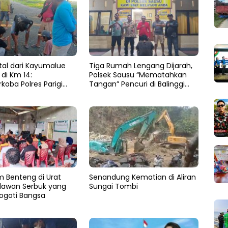
stal dari Kayumalue
Tiga Rumah Lengang Dijarah,
di Km 14:
Polsek Sausu “Mematahkan
koba Polres Parigi
Tangan” Pencuri di Balinggi
 Bekuk Dua Pengedar
Jati
79 Gram
Benteng di Urat
Senandung Kematian di Aliran
lawan Serbuk yang
Sungai Tombi
ogoti Bangsa