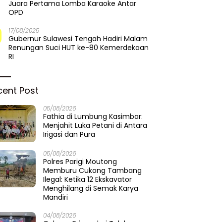
Juara Pertama Lomba Karaoke Antar
OPD
17/08/2025
Gubernur Sulawesi Tengah Hadiri Malam
Renungan Suci HUT ke-80 Kemerdekaan
RI
cent Post
05/08/2026
Fathia di Lumbung Kasimbar:
Menjahit Luka Petani di Antara
Irigasi dan Pura
05/08/2026
Polres Parigi Moutong
Memburu Cukong Tambang
Ilegal: Ketika 12 Ekskavator
Menghilang di Semak Karya
Mandiri
04/08/2026