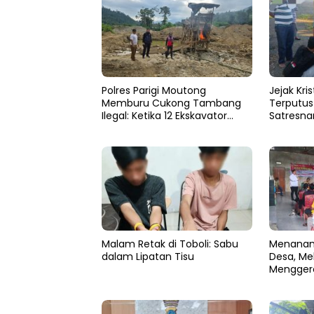
Polres Parigi Moutong
Jejak Kri
Memburu Cukong Tambang
Terputus 
Ilegal: Ketika 12 Ekskavator
Satresnar
Menghilang di Semak Karya
Moutong
Mandiri
Sabu 4,
Malam Retak di Toboli: Sabu
Menanam 
dalam Lipatan Tisu
Desa, Me
Mengger