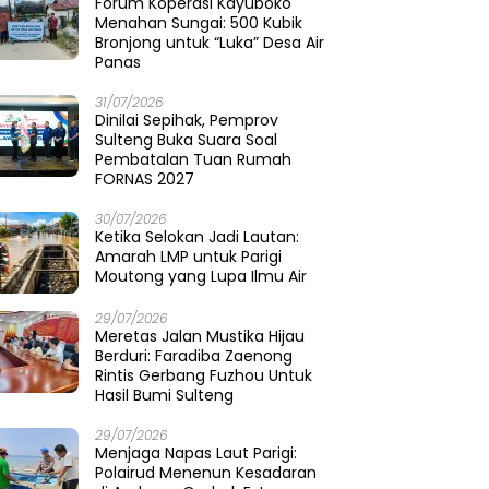
Forum Koperasi Kayuboko
Menahan Sungai: 500 Kubik
Bronjong untuk “Luka” Desa Air
Panas
31/07/2026
Dinilai Sepihak, Pemprov
Sulteng Buka Suara Soal
Pembatalan Tuan Rumah
FORNAS 2027
30/07/2026
Ketika Selokan Jadi Lautan:
Amarah LMP untuk Parigi
Moutong yang Lupa Ilmu Air
29/07/2026
Meretas Jalan Mustika Hijau
Berduri: Faradiba Zaenong
Rintis Gerbang Fuzhou Untuk
Hasil Bumi Sulteng
29/07/2026
​Menjaga Napas Laut Parigi:
Polairud Menenun Kesadaran