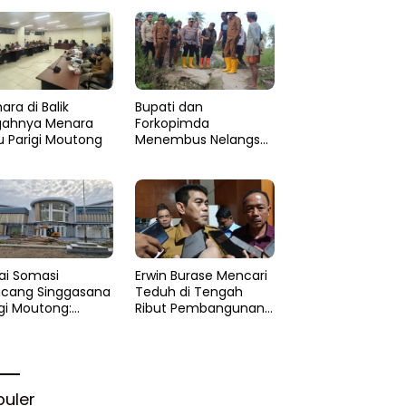
dan Minta
Penanganan Cepat
ara di Balik
​Bupati dan
ahnya Menara
Forkopimda
u Parigi Moutong
Menembus Nelangsa
Parigi Moutong:
Menakar Cepat
Pemulihan di Altar
Sinergi
ai Somasi
Erwin Burase Mencari
cang Singgasana
Teduh di Tengah
igi Moutong:
Ribut Pembangunan
yek Perpustakaan
Perpustakaan
i Api Dalam
kam
puler