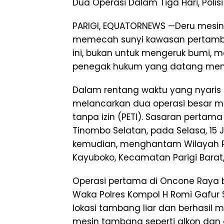
Dua Operasi Dalam Tiga Hari, Poli
PARIGI, EQUATORNEWS —Deru mesin
memecah sunyi kawasan pertamba
ini, bukan untuk mengeruk bumi, m
penegak hukum yang datang me
Dalam rentang waktu yang nyaris b
melancarkan dua operasi besar m
tanpa izin (PETI). Sasaran perta
Tinombo Selatan, pada Selasa, 15 J
kemudian, menghantam Wilayah P
Kayuboko, Kecamatan Parigi Barat, 
Operasi pertama di Oncone Raya b
Waka Polres Kompol H Romi Gafur 
lokasi tambang liar dan berhasil
mesin tambang seperti alkon dan