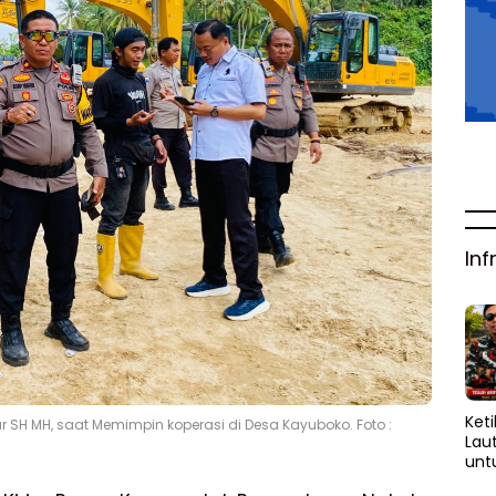
Inf
Keti
 SH MH, saat Memimpin koperasi di Desa Kayuboko. Foto :
Lau
unt
yang