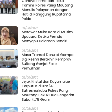
Cahaya Prima dari Teluk
Tomini: Polres Parigi Moutong
Menulis Pelayanan dengan
Hati di Panggung Rupatama
Polda
04/08/2026
Merawat Muka Kota di Musim
Upacara: Ketika Pemda
Menyapu Halaman Sendiri
03/08/2026
Masa Transisi Darurat Gempa
Sigi Resmi Berakhir, Pemprov
Sulteng Genjot Fase
Pemulihan
02/08/2026
Jejak Kristal dari Kayumalue
Terputus di Km 14:
Satresnarkoba Polres Parigi
Moutong Bekuk Dua Pengedar
Sabu 4,79 Gram
02/08/2026