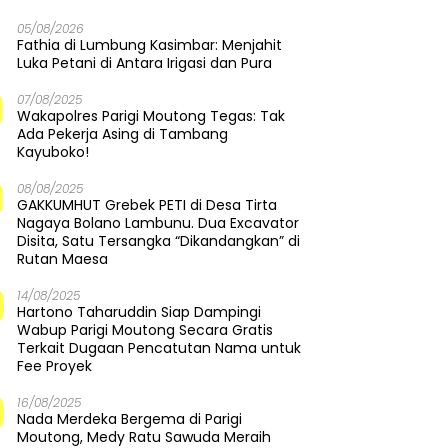
05/08/2026
Fathia di Lumbung Kasimbar: Menjahit
Luka Petani di Antara Irigasi dan Pura
07/08/2025
Wakapolres Parigi Moutong Tegas: Tak
Ada Pekerja Asing di Tambang
Kayuboko!
08/08/2025
GAKKUMHUT Grebek PETI di Desa Tirta
Nagaya Bolano Lambunu. Dua Excavator
Disita, Satu Tersangka “Dikandangkan” di
Rutan Maesa
14/08/2025
Hartono Taharuddin Siap Dampingi
Wabup Parigi Moutong Secara Gratis
Terkait Dugaan Pencatutan Nama untuk
Fee Proyek
16/08/2025
Nada Merdeka Bergema di Parigi
Moutong, Medy Ratu Sawuda Meraih