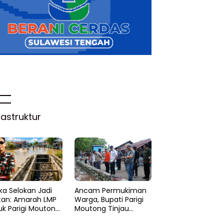
rastruktur
ka Selokan Jadi
Ancam Permukiman
tan: Amarah LMP
Warga, Bupati Parigi
uk Parigi Moutong
Moutong Tinjau
 Lupa Ilmu Air
Abrasi di Desa Palasa