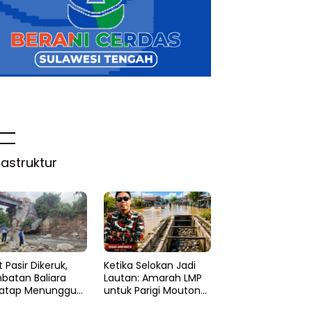
rastruktur
 Pasir Dikeruk,
Ketika Selokan Jadi
batan Baliara
Lautan: Amarah LMP
atap Menunggu
untuk Parigi Moutong
ruk
yang Lupa Ilmu Air