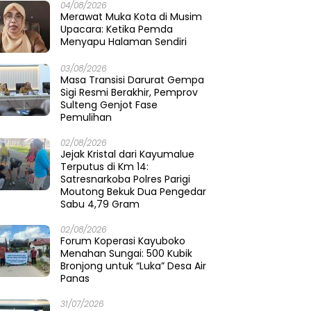
04/08/2026
Merawat Muka Kota di Musim
Upacara: Ketika Pemda
Menyapu Halaman Sendiri
03/08/2026
Masa Transisi Darurat Gempa
Sigi Resmi Berakhir, Pemprov
Sulteng Genjot Fase
Pemulihan
02/08/2026
Jejak Kristal dari Kayumalue
Terputus di Km 14:
Satresnarkoba Polres Parigi
Moutong Bekuk Dua Pengedar
Sabu 4,79 Gram
02/08/2026
Forum Koperasi Kayuboko
Menahan Sungai: 500 Kubik
Bronjong untuk “Luka” Desa Air
Panas
31/07/2026