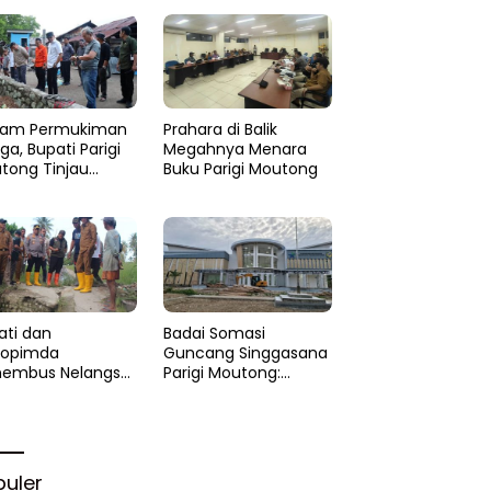
am Permukiman
Prahara di Balik
a, Bupati Parigi
Megahnya Menara
tong Tinjau
Buku Parigi Moutong
si di Desa Palasa
 Minta
anganan Cepat
ati dan
Badai Somasi
kopimda
Guncang Singgasana
embus Nelangsa
Parigi Moutong:
igi Moutong:
Proyek Perpustakaan
akar Cepat
Jadi Api Dalam
lihan di Altar
Sekam
rgi
puler