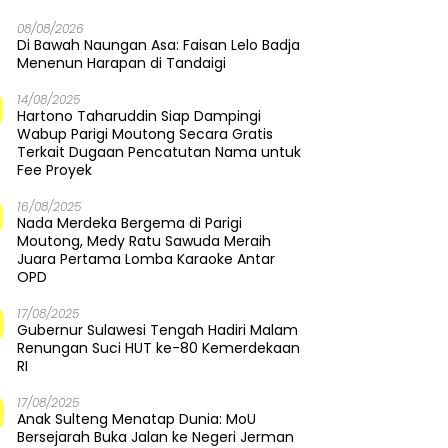
08/08/2026
Di Bawah Naungan Asa: Faisan Lelo Badja
Menenun Harapan di Tandaigi
14/08/2025
Hartono Taharuddin Siap Dampingi
Wabup Parigi Moutong Secara Gratis
Terkait Dugaan Pencatutan Nama untuk
Fee Proyek
16/08/2025
Nada Merdeka Bergema di Parigi
Moutong, Medy Ratu Sawuda Meraih
Juara Pertama Lomba Karaoke Antar
OPD
17/08/2025
Gubernur Sulawesi Tengah Hadiri Malam
Renungan Suci HUT ke-80 Kemerdekaan
RI
17/08/2025
Anak Sulteng Menatap Dunia: MoU
Bersejarah Buka Jalan ke Negeri Jerman