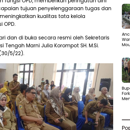
 fungsi OPD, memberikan peringatan dini
ncapaian tujuan penyelenggaraan tugas dan
meningkatkan kualitas tata kelola
i OPD.
Anc
ari dan di buka secara resmi oleh Sekretaris
Warg
Mou
si Tengah Marni Julia Korompot SH. M.Si.
Abra
(30/5/22).
dan
Pen
​Bup
For
Men
Par
Men
Pemu
Sine
Po