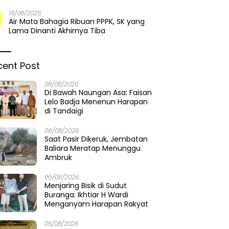
18/08/2025
Air Mata Bahagia Ribuan PPPK, SK yang
Lama Dinanti Akhirnya Tiba
cent Post
08/08/2026
Di Bawah Naungan Asa: Faisan
Lelo Badja Menenun Harapan
di Tandaigi
06/08/2026
Saat Pasir Dikeruk, Jembatan
Baliara Meratap Menunggu
Ambruk
06/08/2026
Menjaring Bisik di Sudut
Buranga: Ikhtiar H Wardi
Menganyam Harapan Rakyat
05/08/2026