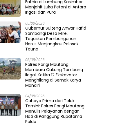
Fathia di Lumbung Kasimbar:
Menjahit Luka Petani di Antara
Irigasi dan Pura
05/08/2026
Gubernur Sulteng Anwar Hafid
Sambangi Desa Mire,
Tegaskan Pembangunan
Harus Menjangkau Pelosok
Touna
05/08/2026
Polres Parigi Moutong
Memburu Cukong Tambang
Ilegal: Ketika 12 Ekskavator
Menghilang di Semak Karya
Mandiri
04/08/2026
Cahaya Prima dari Teluk
Tomini: Polres Parigi Moutong
Menulis Pelayanan dengan
Hati di Panggung Rupatama
Polda