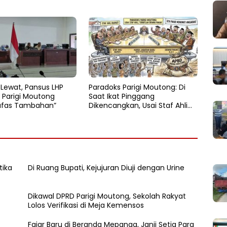
 Lewat, Pansus LHP
Paradoks Parigi Moutong: Di
 Parigi Moutong
Saat Ikat Pinggang
afas Tambahan”
Dikencangkan, Usai Staf Ahli
Terbitlah Dewan Pakar
tika
Di Ruang Bupati, Kejujuran Diuji dengan Urine
Dikawal DPRD Parigi Moutong, Sekolah Rakyat
Lolos Verifikasi di Meja Kemensos
Fajar Baru di Beranda Mepanga, Janji Setia Para