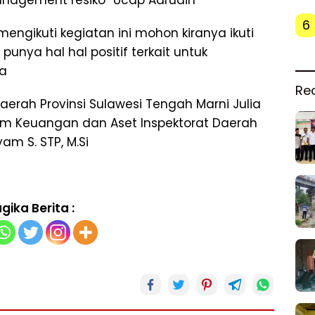
anagement resiko” Ucap Adrudin
6
mengikuti kegiatan ini mohon kiranya ikuti
 punya hal hal positif terkait untuk
ya
Re
Daerah Provinsi Sulawesi Tengah Marni Julia
ram Keuangan dan Aset Inspektorat Daerah
am S. STP, M.Si
gika Berita :