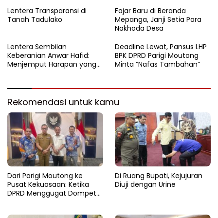
dari Balik Zoom
Kemensos
Lentera Transparansi di
Fajar Baru di Beranda
Tanah Tadulako
Mepanga, Janji Setia Para
Nakhoda Desa
Lentera Sembilan
Deadline Lewat, Pansus LHP
Keberanian Anwar Hafid:
BPK DPRD Parigi Moutong
Menjemput Harapan yang
Minta “Nafas Tambahan”
Tercecer di Tapal Batas
Rekomendasi untuk kamu
Dari Parigi Moutong ke
Di Ruang Bupati, Kejujuran
Pusat Kekuasaan: Ketika
Diuji dengan Urine
DPRD Menggugat Dompet
Negara