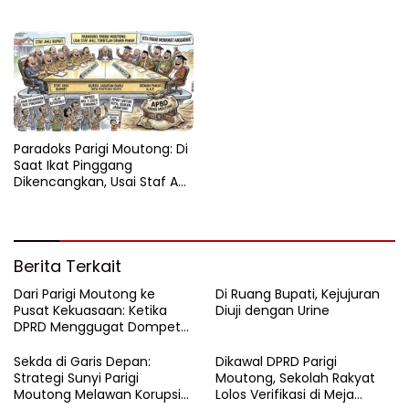
Tercecer di Tapal Batas
Paradoks Parigi Moutong: Di
Saat Ikat Pinggang
Dikencangkan, Usai Staf Ahli
Terbitlah Dewan Pakar
Berita Terkait
Dari Parigi Moutong ke
Di Ruang Bupati, Kejujuran
Pusat Kekuasaan: Ketika
Diuji dengan Urine
DPRD Menggugat Dompet
Negara
Sekda di Garis Depan:
Dikawal DPRD Parigi
Strategi Sunyi Parigi
Moutong, Sekolah Rakyat
Moutong Melawan Korupsi
Lolos Verifikasi di Meja