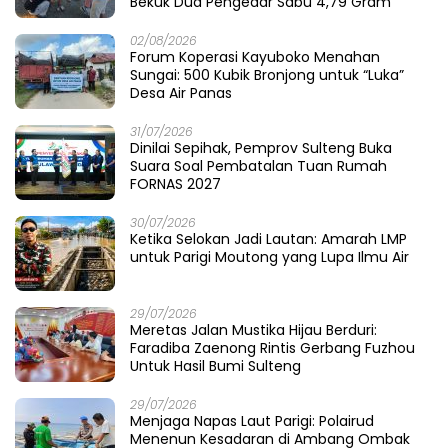
Bekuk Dua Pengedar Sabu 4,79 Gram
02/08/2026
Forum Koperasi Kayuboko Menahan
Sungai: 500 Kubik Bronjong untuk “Luka”
Desa Air Panas
31/07/2026
Dinilai Sepihak, Pemprov Sulteng Buka
Suara Soal Pembatalan Tuan Rumah
FORNAS 2027
30/07/2026
Ketika Selokan Jadi Lautan: Amarah LMP
untuk Parigi Moutong yang Lupa Ilmu Air
29/07/2026
Meretas Jalan Mustika Hijau Berduri:
Faradiba Zaenong Rintis Gerbang Fuzhou
Untuk Hasil Bumi Sulteng
29/07/2026
​Menjaga Napas Laut Parigi: Polairud
Menenun Kesadaran di Ambang Ombak