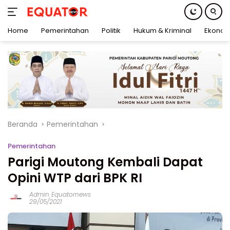
Home
Pemerintahan
Politik
Hukum & Kriminal
Ekonom
Langsung
ke
konten
Beranda
Pemerintahan
Pemerintahan
Parigi Moutong Kembali Dapat
Opini WTP dari BPK RI
Admin Equatornews
29/05/2021