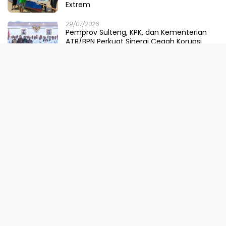
Extrem
29/07/2026
Pemprov Sulteng, KPK, dan Kementerian
ATR/BPN Perkuat Sinergi Cegah Korupsi
Sektor Pertanahan
28/07/2026
Dari Parigi Moutong ke Pusat Kekuasaan:
Ketika DPRD Menggugat Dompet Negara
28/07/2026
Kabar Gembira! Pemprov Sulteng Pangkas
Tunggakan Pajak Kendaraan Hingga 50
Persen
28/07/2026
Kemendagri Apresiasi Satgas PKA Sulteng
Terobosan Progresif, Bakal Dijadikan Pilot
Project Nasional