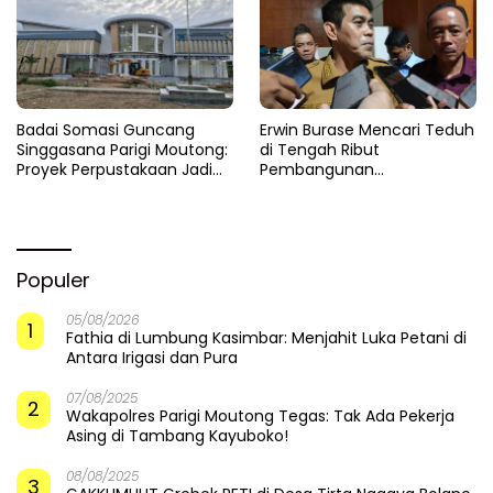
Badai Somasi Guncang
Erwin Burase Mencari Teduh
Singgasana Parigi Moutong:
di Tengah Ribut
Proyek Perpustakaan Jadi
Pembangunan
Api Dalam Sekam
Perpustakaan
Populer
05/08/2026
1
Fathia di Lumbung Kasimbar: Menjahit Luka Petani di
Antara Irigasi dan Pura
07/08/2025
2
Wakapolres Parigi Moutong Tegas: Tak Ada Pekerja
Asing di Tambang Kayuboko!
08/08/2025
3