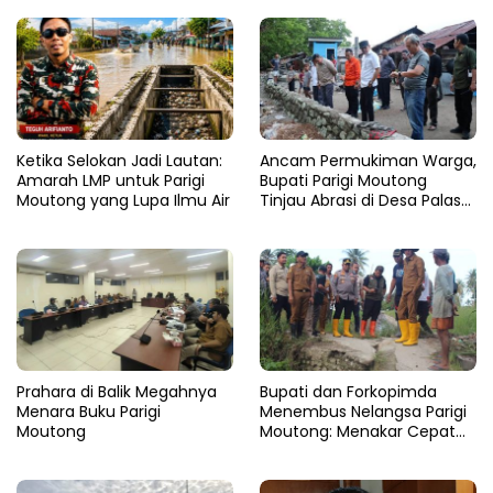
Ketika Selokan Jadi Lautan:
Ancam Permukiman Warga,
Amarah LMP untuk Parigi
Bupati Parigi Moutong
Moutong yang Lupa Ilmu Air
Tinjau Abrasi di Desa Palasa
dan Minta Penanganan
Cepat
Prahara di Balik Megahnya
​Bupati dan Forkopimda
Menara Buku Parigi
Menembus Nelangsa Parigi
Moutong
Moutong: Menakar Cepat
Pemulihan di Altar Sinergi