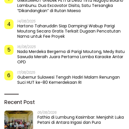
GAKKUMHUT Grebek PETI di Desa Tirta Nagaya Bolano
Lambunu. Dua Excavator Disita, Satu Tersangka
“Dikandangkan” di Rutan Maesa
14/08/2025
4
Hartono Taharuddin Siap Dampingi Wabup Parigi
Moutong Secara Gratis Terkait Dugaan Pencatutan
Nama untuk Fee Proyek
16/08/2025
5
Nada Merdeka Bergema di Parigi Moutong, Medy Ratu
Sawuda Meraih Juara Pertama Lomba Karaoke Antar
OPD
17/08/2025
6
Gubernur Sulawesi Tengah Hadiri Malam Renungan
Suci HUT ke-80 Kemerdekaan RI
Recent Post
05/08/2026
Fathia di Lumbung Kasimbar: Menjahit Luka
Petani di Antara Irigasi dan Pura