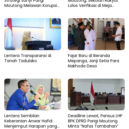
Strategi Sunyi Parigi
Moutong, Sekolah Rakyat
Moutong Melawan Korupsi
Lolos Verifikasi di Meja
dari Balik Zoom
Kemensos
Lentera Transparansi di
Fajar Baru di Beranda
Tanah Tadulako
Mepanga, Janji Setia Para
Nakhoda Desa
Lentera Sembilan
Deadline Lewat, Pansus LHP
Keberanian Anwar Hafid:
BPK DPRD Parigi Moutong
Menjemput Harapan yang
Minta “Nafas Tambahan”