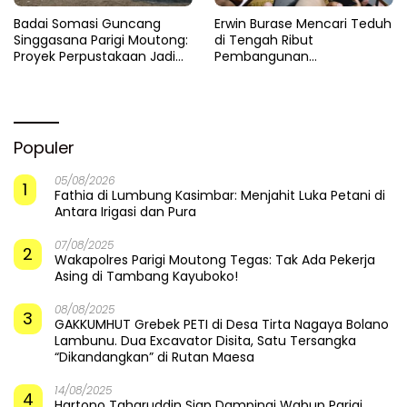
Badai Somasi Guncang
Erwin Burase Mencari Teduh
Singgasana Parigi Moutong:
di Tengah Ribut
Proyek Perpustakaan Jadi
Pembangunan
Api Dalam Sekam
Perpustakaan
Populer
05/08/2026
1
Fathia di Lumbung Kasimbar: Menjahit Luka Petani di
Antara Irigasi dan Pura
07/08/2025
2
Wakapolres Parigi Moutong Tegas: Tak Ada Pekerja
Asing di Tambang Kayuboko!
08/08/2025
3
GAKKUMHUT Grebek PETI di Desa Tirta Nagaya Bolano
Lambunu. Dua Excavator Disita, Satu Tersangka
“Dikandangkan” di Rutan Maesa
14/08/2025
4
Hartono Taharuddin Siap Dampingi Wabup Parigi