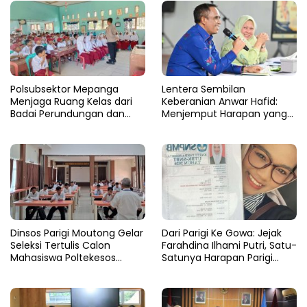
Polsubsektor Mepanga
Lentera Sembilan
Menjaga Ruang Kelas dari
Keberanian Anwar Hafid:
Badai Perundungan dan
Menjemput Harapan yang
Candu
Tercecer di Tapal Batas
Dinsos Parigi Moutong Gelar
Dari Parigi Ke Gowa: Jejak
Seleksi Tertulis Calon
Farahdina Ilhami Putri, Satu-
Mahasiswa Poltekesos
Satunya Harapan Parigi
Bandung Jalur Kerja Sama
Moutong Di Kampus
Polbangtan KEMENTAN RI