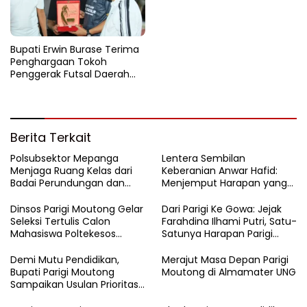
Bupati Erwin Burase Terima
Penghargaan Tokoh
Penggerak Futsal Daerah
Saat Gelar Futsal Antar
Pelajar
Berita Terkait
Polsubsektor Mepanga
Lentera Sembilan
Menjaga Ruang Kelas dari
Keberanian Anwar Hafid:
Badai Perundungan dan
Menjemput Harapan yang
Candu
Tercecer di Tapal Batas
Dinsos Parigi Moutong Gelar
Dari Parigi Ke Gowa: Jejak
Seleksi Tertulis Calon
Farahdina Ilhami Putri, Satu-
Mahasiswa Poltekesos
Satunya Harapan Parigi
Bandung Jalur Kerja Sama
Moutong Di Kampus
Polbangtan KEMENTAN RI
Demi Mutu Pendidikan,
Merajut Masa Depan Parigi
Bupati Parigi Moutong
Moutong di Almamater UNG
Sampaikan Usulan Prioritas
ke Kemendikdasmen