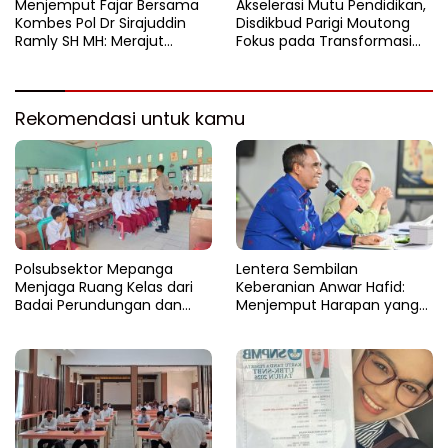
​Menjemput Fajar Bersama
Akselerasi Mutu Pendidikan,
Kombes Pol Dr Sirajuddin
Disdikbud Parigi Moutong
Ramly SH MH: Merajut
Fokus pada Transformasi
Tangan Melawan Gulita
Layanan dan Tata Kelola di
Narkoba di Tanah Kaili
Tahun 2026
Rekomendasi untuk kamu
Polsubsektor Mepanga
Lentera Sembilan
Menjaga Ruang Kelas dari
Keberanian Anwar Hafid:
Badai Perundungan dan
Menjemput Harapan yang
Candu
Tercecer di Tapal Batas