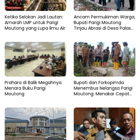
Ketika Selokan Jadi Lautan:
Ancam Permukiman Warga,
Amarah LMP untuk Parigi
Bupati Parigi Moutong
Moutong yang Lupa Ilmu Air
Tinjau Abrasi di Desa Palasa
dan Minta Penanganan
Cepat
Prahara di Balik Megahnya
​Bupati dan Forkopimda
Menara Buku Parigi
Menembus Nelangsa Parigi
Moutong
Moutong: Menakar Cepat
Pemulihan di Altar Sinergi