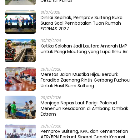
Desa Air Panas
31/07/2026
Dinilai Sepihak, Pemprov Sulteng Buka
Suara Soal Pembatalan Tuan Rumah
FORNAS 2027
30/07/2026
Ketika Selokan Jadi Lautan: Amarah LMP
untuk Parigi Moutong yang Lupa Ilmu Air
29/07/2026
Meretas Jalan Mustika Hijau Berduri:
Faradiba Zaenong Rintis Gerbang Fuzhou
Untuk Hasil Bumi Sulteng
29/07/2026
​Menjaga Napas Laut Parigi: Polairud
Menenun Kesadaran di Ambang Ombak
Extrem
29/07/2026
Pemprov Sulteng, KPK, dan Kementerian
ATR/BPN Perkuat Sinergi Cegah Korupsi