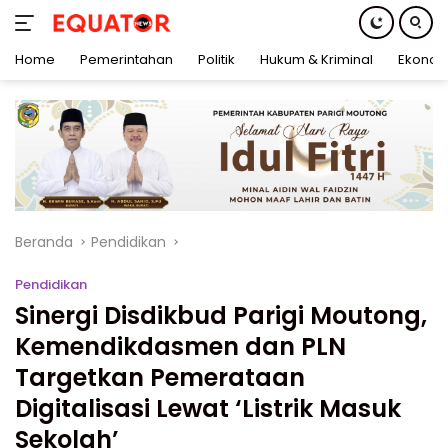
Home
Pemerintahan
Politik
Hukum & Kriminal
Ekonom
Langsung
ke
konten
Beranda
Pendidikan
Pendidikan
Sinergi Disdikbud Parigi Moutong,
Kemendikdasmen dan PLN
Targetkan Pemerataan
Digitalisasi Lewat ‘Listrik Masuk
Sekolah’