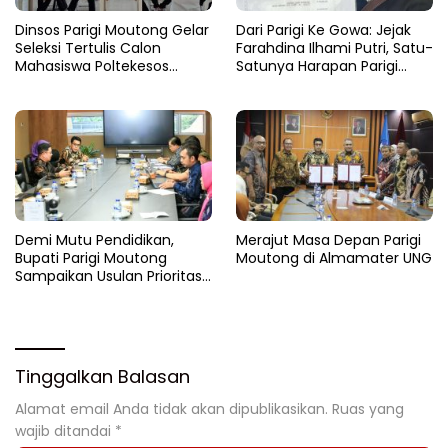
Dinsos Parigi Moutong Gelar
Dari Parigi Ke Gowa: Jejak
Seleksi Tertulis Calon
Farahdina Ilhami Putri, Satu-
Mahasiswa Poltekesos
Satunya Harapan Parigi
Bandung Jalur Kerja Sama
Moutong Di Kampus
Polbangtan KEMENTAN RI
Demi Mutu Pendidikan,
Merajut Masa Depan Parigi
Bupati Parigi Moutong
Moutong di Almamater UNG
Sampaikan Usulan Prioritas
ke Kemendikdasmen
Tinggalkan Balasan
Alamat email Anda tidak akan dipublikasikan.
Ruas yang
wajib ditandai
*