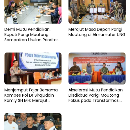
Demi Mutu Pendidikan,
Merajut Masa Depan Parigi
Bupati Parigi Moutong
Moutong di Almamater UNG
Sampaikan Usulan Prioritas
ke Kemendikdasmen
​Menjemput Fajar Bersama
Akselerasi Mutu Pendidikan,
Kombes Pol Dr Sirajuddin
Disdikbud Parigi Moutong
Ramly SH MH: Merajut
Fokus pada Transformasi
Tangan Melawan Gulita
Layanan dan Tata Kelola di
Narkoba di Tanah Kaili
Tahun 2026