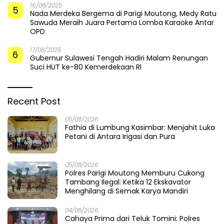
16/08/2025
5
Nada Merdeka Bergema di Parigi Moutong, Medy Ratu
Sawuda Meraih Juara Pertama Lomba Karaoke Antar
OPD
17/08/2025
6
Gubernur Sulawesi Tengah Hadiri Malam Renungan
Suci HUT ke-80 Kemerdekaan RI
Recent Post
05/08/2026
Fathia di Lumbung Kasimbar: Menjahit Luka
Petani di Antara Irigasi dan Pura
05/08/2026
Polres Parigi Moutong Memburu Cukong
Tambang Ilegal: Ketika 12 Ekskavator
Menghilang di Semak Karya Mandiri
04/08/2026
Cahaya Prima dari Teluk Tomini: Polres