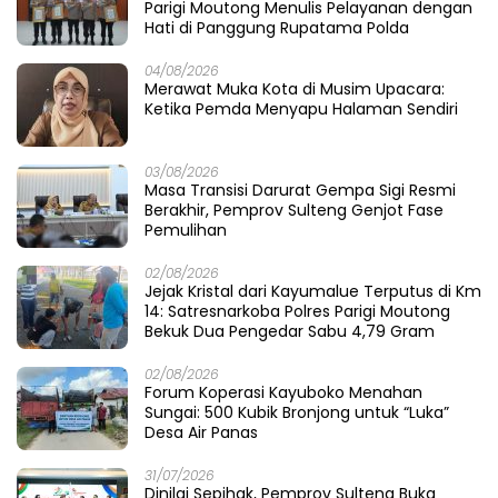
Parigi Moutong Menulis Pelayanan dengan
Hati di Panggung Rupatama Polda
04/08/2026
Merawat Muka Kota di Musim Upacara:
Ketika Pemda Menyapu Halaman Sendiri
03/08/2026
Masa Transisi Darurat Gempa Sigi Resmi
Berakhir, Pemprov Sulteng Genjot Fase
Pemulihan
02/08/2026
Jejak Kristal dari Kayumalue Terputus di Km
14: Satresnarkoba Polres Parigi Moutong
Bekuk Dua Pengedar Sabu 4,79 Gram
02/08/2026
Forum Koperasi Kayuboko Menahan
Sungai: 500 Kubik Bronjong untuk “Luka”
Desa Air Panas
31/07/2026
Dinilai Sepihak, Pemprov Sulteng Buka