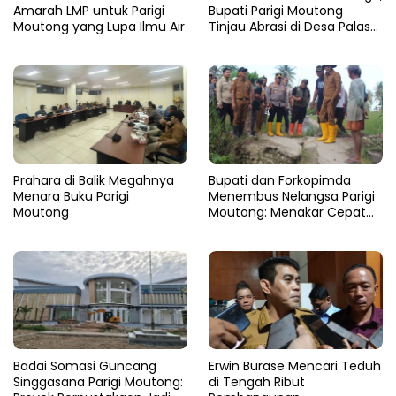
Amarah LMP untuk Parigi
Bupati Parigi Moutong
Moutong yang Lupa Ilmu Air
Tinjau Abrasi di Desa Palasa
dan Minta Penanganan
Cepat
Prahara di Balik Megahnya
​Bupati dan Forkopimda
Menara Buku Parigi
Menembus Nelangsa Parigi
Moutong
Moutong: Menakar Cepat
Pemulihan di Altar Sinergi
Badai Somasi Guncang
Erwin Burase Mencari Teduh
Singgasana Parigi Moutong:
di Tengah Ribut