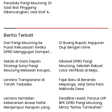
Paradoks Parigi Moutong: Di
Saat Ikat Pinggang
Dikencangkan, Usai Staf Ahli
Terbitlah Dewan Pakar
Berita Terkait
Dari Parigi Moutong ke
Di Ruang Bupati, Kejujuran
Pusat Kekuasaan: Ketika
Diuji dengan Urine
DPRD Menggugat Dompet
Negara
Sekda di Garis Depan:
Dikawal DPRD Parigi
Strategi Sunyi Parigi
Moutong, Sekolah Rakyat
Moutong Melawan Korupsi
Lolos Verifikasi di Meja
dari Balik Zoom
Kemensos
Lentera Transparansi di
Fajar Baru di Beranda
Tanah Tadulako
Mepanga, Janji Setia Para
Nakhoda Desa
Lentera Sembilan
Deadline Lewat, Pansus LHP
Keberanian Anwar Hafid:
BPK DPRD Parigi Moutong
Menjemput Harapan yang
Minta “Nafas Tambahan”
Tercecer di Tapal Batas