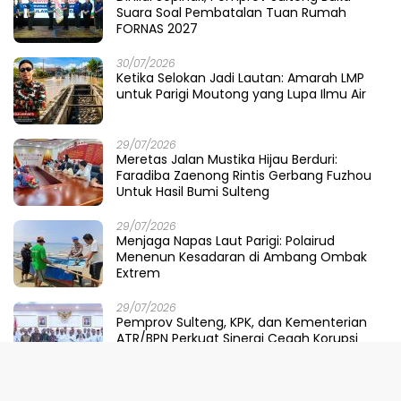
Suara Soal Pembatalan Tuan Rumah
FORNAS 2027
30/07/2026
Ketika Selokan Jadi Lautan: Amarah LMP
untuk Parigi Moutong yang Lupa Ilmu Air
29/07/2026
Meretas Jalan Mustika Hijau Berduri:
Faradiba Zaenong Rintis Gerbang Fuzhou
Untuk Hasil Bumi Sulteng
29/07/2026
​Menjaga Napas Laut Parigi: Polairud
Menenun Kesadaran di Ambang Ombak
Extrem
29/07/2026
Pemprov Sulteng, KPK, dan Kementerian
ATR/BPN Perkuat Sinergi Cegah Korupsi
Sektor Pertanahan
28/07/2026