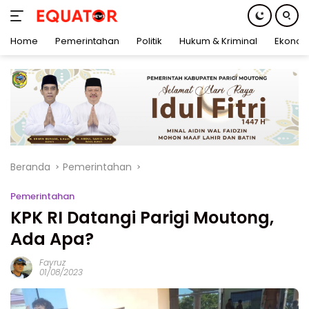
Home
Pemerintahan
Politik
Hukum & Kriminal
Ekonom
Langsung
ke
konten
Beranda
Pemerintahan
Pemerintahan
KPK RI Datangi Parigi Moutong,
Ada Apa?
Fayruz
01/08/2023