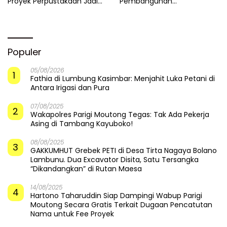
Proyek Perpustakaan Jadi
Pembangunan
Api Dalam Sekam
Perpustakaan
Populer
05/08/2026
1
Fathia di Lumbung Kasimbar: Menjahit Luka Petani di
Antara Irigasi dan Pura
07/08/2025
2
Wakapolres Parigi Moutong Tegas: Tak Ada Pekerja
Asing di Tambang Kayuboko!
08/08/2025
3
GAKKUMHUT Grebek PETI di Desa Tirta Nagaya Bolano
Lambunu. Dua Excavator Disita, Satu Tersangka
“Dikandangkan” di Rutan Maesa
14/08/2025
4
Hartono Taharuddin Siap Dampingi Wabup Parigi
Moutong Secara Gratis Terkait Dugaan Pencatutan
Nama untuk Fee Proyek